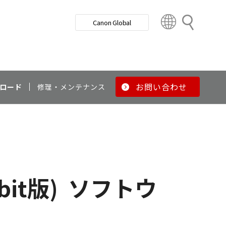
検
Canon Global
索
C
o
u
n
t
r
お問い合わせ
ロード
修理・メンテナンス
y
&
R
e
g
i
o
bit版)
ソフトウ
n