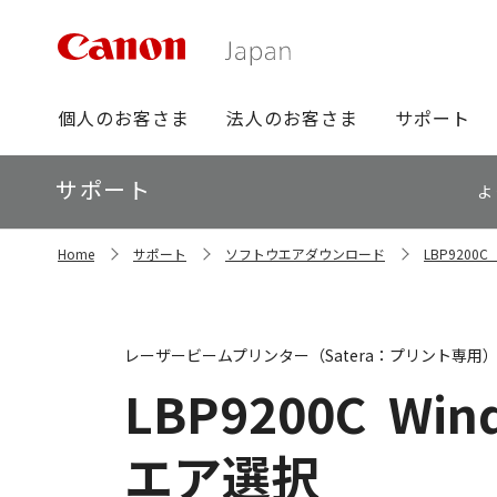
グ
個人のお客さま
法人のお客さま
サポート
ロ
ー
ロ
サポート
バ
よ
ー
ル
カ
ナ
サ
ル
Home
サポート
ソフトウエアダウンロード
LBP920
イ
ビ
ナ
ト
ビ
内
の
現
レーザービームプリンター（Satera：プリント専用
在
位
LBP9200C
Wind
置
エア選択