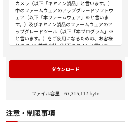
カメラ（以下「キヤノン製品」と言います。）
中のファームウェアのアップグレードソフトウ
ェア（以下「本ファームウェア」※と言いま
す。）及びキヤノン製品のファームウェアのア
ップグレードツール（以下「本プログラム」※
と言います。）をご使用になるための、お客様
とキヤノン株式会社（以下キヤノンと言いま
す。）との間の契約書です。お客様は、「本フ
ァームウェア」及び「本プログラム」をダウン
ロードした後、インストールまたはご使用の際
ダウンロード
に表示される『同意する』のボタンをクリック
することで、本契約書に同意したことになりま
す。お客様が本契約書に同意できない場合、
ファイル容量 67,315,117 byte
「本ファームウェア」及び「本プログラム」を
使用することはできません。
※以下のライセンスに基づいて許諾されるソフ
注意・制限事項
トウェア・モジュールは、本契約に定める「本
ファームウェア」および「本プログラム」には
含まれません。