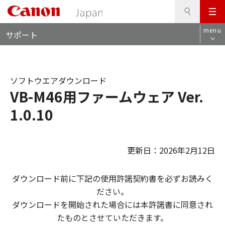
検
このページの本文へ
メ
索
ロ
ニ
menu
サポート
ー
ュ
カ
ー
ル
ナ
ソフトウエアダウンロード
ビ
VB-M46用ファームウェア Ver.
1.0.10
更新日：2026年2月12日
ダウンロード前に下記の使用許諾契約書を必ずお読みく
ださい。
ダウンロードを開始された場合には本許諾書に同意され
たものとさせていただきます。