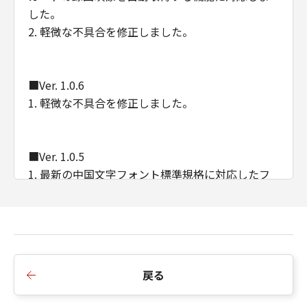
した。
ーがかかる損害の可能性について知らされ
2. 軽微な不具合を修正しました。
ていた場合でも同様です。
(3) キヤノン、キヤノンの子会社、キヤノン
の関連会社、それらの販売代理店または販
■Ver. 1.0.6
売店、またはキヤノンのライセンサーのい
1. 軽微な不具合を修正しました。
ずれも、「本ファームウェア」及び「本プ
ログラム」、または「本ファームウェア」
の使用に起因または関連してお客様と第三
■Ver. 1.0.5
者との間に生じたいかなる紛争について
1. 最新の中国文字フォント標準規格に対応したフ
も、一切責任を負わないものとします。
ォントに変更しました。
輸出
2. 標準時間変更があった地域のタイムゾーンおよ
お客様には、米国輸出管理規則を含む該当
び名称変更があった地域の記載を変更しました。
国の全ての輸出管理法、規制および規則を
3. 軽微な不具合を修正しました。
遵守することを表明および保証いただくと
ともに、当該輸出管理法、規制および規則
戻る
に違反して、または日本国政府または関連
■Ver. 1.0.3