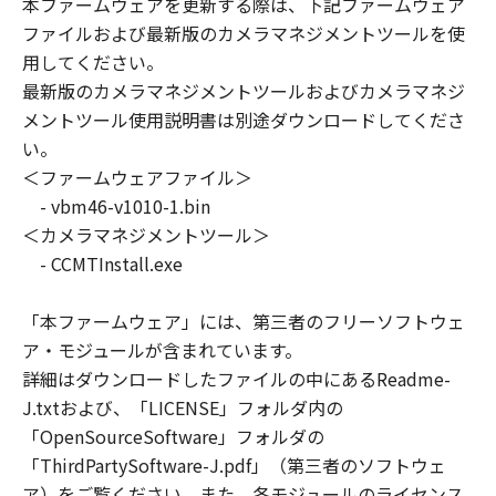
本ファームウェアを更新する際は、下記ファームウェア
店、またはキヤノンのライセンサーは、
ファイルおよび最新版のカメラマネジメントツールを使
「本ファームウェア」及び「本プログラ
用してください。
ム」のメンテナンスおよびお客様による
最新版のカメラマネジメントツールおよびカメラマネジ
「本ファームウェア」及び「本プログラ
メントツール使用説明書は別途ダウンロードしてくださ
ム」の使用を支援することについて、いか
い。
なる責任も負うものではありません。
＜ファームウェアファイル＞
また、本契約書に基づき「本ファームウェ
- vbm46-v1010-1.bin
ア」及び「本プログラム」に対してアップ
＜カメラマネジメントツール＞
グレード、バグの修正あるいはサポートが
- CCMTInstall.exe
なされることはありません。
「本ファームウェア」には、第三者のフリーソフトウェ
保証の否認・免責
ア・モジュールが含まれています。
(1) 「本ファームウェア」及び「本プログ
詳細はダウンロードしたファイルの中にあるReadme-
ラム」は、『現状のまま』の状態で使用許
J.txtおよび、「LICENSE」フォルダ内の
諾されます。キヤノン、キヤノンの子会
「OpenSourceSoftware」フォルダの
社、キヤノンの関連会社、それらの販売代
「ThirdPartySoftware-J.pdf」（第三者のソフトウェ
理店または販売店、またはキヤノンのライ
ア）をご覧ください。また、各モジュールのライセンス