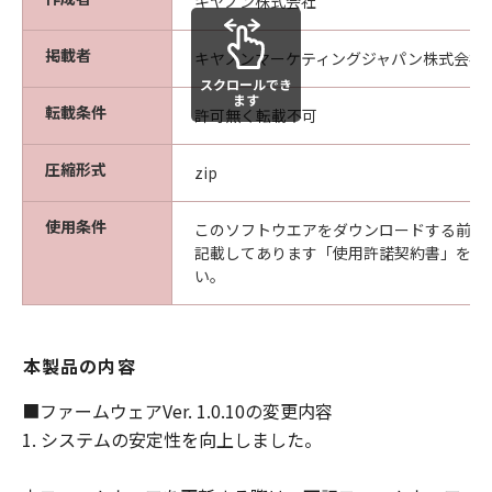
キヤノン株式会社
行為をさせてはなりません。
掲載者
キヤノンマーケティングジャパン株式会社
スクロールでき
帰属
ます
転載条件
許可無く転載不可
「本ファームウェア」及び「本プログラ
ム」に係る権原および所有権は、その内容
圧縮形式
zip
によりキヤノンまたはキヤノンのライセン
サーに帰属します。
使用条件
このソフトウエアをダウンロードする前に
著作権表示
記載してあります「使用許諾契約書」を必
お客様は、「本ファームウェア」及び「本
い。
プログラム」に含まれるキヤノンまたはキ
ヤノンのライセンサーの著作権表示を変更
し、除去しもしくは削除してはなりませ
本製品の内容
ん。
■ファームウェアVer. 1.0.10の変更内容
サポートおよびアップグレード
1. システムの安定性を向上しました。
キヤノン、キヤノンの子会社、キヤノンの
関連会社、それらの販売代理店および販売