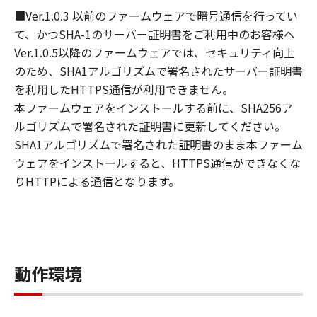
- GNU General Public License Version 2
■Ver.1.0.3 以前のファームウェアで暗号通信を行ってい
- GNU Lesser General Public License Version
て、かつSHA-1のサーバー証明書をご利用中のお客様へ
2.1
Ver.1.0.5以降のファームウェアでは、セキュリティ向上
- GNU Library General Public License Version
のため、SHA1アルゴリズムで署名されたサーバー証明書
2
を利用したHTTPS通信が利用できません。
該当するソフトウェア・モジュールについて
本ファームウェアをインストールする前に、SHA256ア
は、「本ファームウェア」とともに提供される
ルゴリズムで署名された証明書に更新してください。
<LICENSE>フォルダ内の
SHA1アルゴリズムで署名された証明書のまま本ファーム
<OpenSourceSoftware>フォルダに格納されて
ウェアをインストールすると、HTTPS通信ができなくな
いる 「ThirdPartySoftware-J.pdf」をご確認く
りHTTPによる通信となります。
ださい。
許諾
(1-1) キヤノンは、「本ファームウェア」
を、お客様が「キヤノン製品」にインスト
ールして使用するための非独占的権利をお
動作環境
客様に対して許諾します。
(1-2) キヤノンは、お客様が「キヤノン製
品」用ファームウェアのアップグレードプ