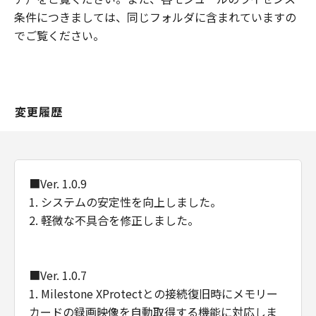
センサーのいずれも、｢本ファームウェア｣
条件につきましては、同じフォルダに含まれていますの
及び「本プログラム」に関して、商品性お
でご覧ください。
よび特定の目的への適合性の保証を含め、
いかなる保証も、明示たると黙示たるとを
問わず一切しないものとします。
(2) キヤノン、キヤノンの子会社、キヤノン
変更履歴
の関連会社、それらの販売代理店または販
売店、またはキヤノンのライセンサーのい
ずれも、「本ファームウェア」及び「本プ
ログラム」の使用または使用不能から生ず
■Ver. 1.0.9
るいかなる損害（逸失利益およびその他の
1. システムの安定性を向上しました。
派生的または付随的な損害を含むがこれら
2. 軽微な不具合を修正しました。
に限定されない全ての損害を言います。）
について、適用法で認められる限り、一切
の責任を負わないものとします。
■Ver. 1.0.7
たとえ、キヤノン、キヤノンの子会社、キ
1. Milestone XProtectとの接続復旧時にメモリー
ヤノンの関連会社、それらの販売代理店ま
カードの録画映像を自動取得する機能に対応しま
たは販売店、またはキヤノンのライセンサ