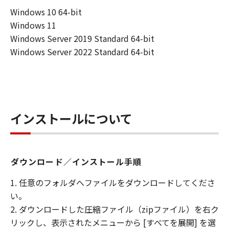
ログラムを「キヤノン製品」にインストー
Windows 10 64-bit
ルする目的のために、｢キヤノン製品｣に直
Windows 11
接またはネットワークを通じ接続されるコ
Windows Server 2019 Standard 64-bit
ンピュータにおいて、「本プログラム」を
Windows Server 2022 Standard 64-bit
使用（本契約書においては、「本プログラ
ム」をコンピュータの記憶媒体上にインス
トールすること、またはコンピュータにお
いて表示すること、アクセスすること、も
インストールについて
しくは実行することのいずれも含むものと
します。）するための非独占的権利をお客
様に対して許諾します。
(2) お客様は、上記(1)に基づいて「本ファ
ダウンロード／インストール手順
ームウェア」及び「本プログラム」を使用
するためのバックアップとして、「本ファ
1. 任意のフォルダへファイルをダウンロードしてくださ
ームウェア」及び「本プログラム」を１
い。
部、複製することができます。
2. ダウンロードした圧縮ファイル（zipファイル）を右ク
(3) 上記(1)および(2)に定める場合を除き、
リックし、表示されたメニューから [すべてを展開] を選