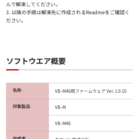
キヤノンまたはキヤノンのライセンサーの
んで解凍してください。
いかなる知的財産権も、明示たると黙示た
3. 以降の手順は解凍先に作成されるReadmeをご確認く
るとを問わず、本契約書によってお客様に
ださい。
譲渡あるいは許諾されるものではありませ
ん。
制限
ソフトウエア概要
(1) お客様は、再使用許諾、譲渡、販売、
頒布、リースもしくは貸与その他の方法に
より、第三者に「本ファームウェア」及び
「本プログラム」を使用させることはでき
名称
VB-M46用ファームウェア Ver. 1.0.10
ません。
(2) お客様は、「本ファームウェア」及び
対象製品
VB-M
「本プログラム」の全部または一部を修
正、改変、逆コンパイル、逆アセンブル、
VB-M46
その他リバースエンジニアリング等するこ
とはできません。また第三者にこのような
作成者