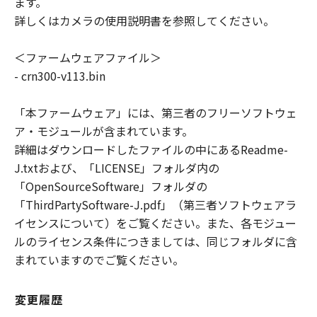
ます。
売代理店または販売店、またはキヤノンのライ
詳しくはカメラの使用説明書を参照してください。
センサーのいずれも、｢本ファームウェア｣に関
して、権利の非侵害性、商品性および特定の目
＜ファームウェアファイル＞
的への適合性の 保証を含め、いかなる保証も、
- crn300-v113.bin
明示たると黙示たるとを問わず一切しないもの
とします。
「本ファームウェア」には、第三者のフリーソフトウェ
(2) キヤノン、キヤノンの子会社、キヤノンの関
ア・モジュールが含まれています。
連会社、それらの販売代理店または販売店、ま
詳細はダウンロードしたファイルの中にあるReadme-
たはキヤノンのライセンサーのいずれも、「本
ファームウェア」の使用または使用不能から 生
J.txtおよび、「LICENSE」フォルダ内の
ずるいかなる損害（逸失利益およびその他の派
「OpenSourceSoftware」フォルダの
生的または付随的な損害を含むがこれらに限定
「ThirdPartySoftware-J.pdf」（第三者ソフトウェアラ
されない全ての損害を言います。）について、
イセンスについて）をご覧ください。また、各モジュー
適用法で認められる限り、一切の責任を負わな
ルのライセンス条件につきましては、同じフォルダに含
いものとします。
まれていますのでご覧ください。
たとえ、キヤノン、キヤノンの子会社、キヤノ
ンの関連会社、それらの販売代理店または販売
変更履歴
店、またはキヤノンのライセンサーがかかる損