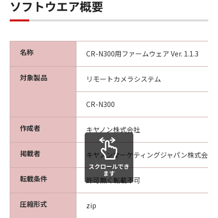
ノンまたはキヤノンのライセンサーのいかなる
ソフトウエア概要
知的財産権も、明示たると黙示たるとを問わ
ず、本契約書によってお客様に譲渡あるいは許
諾されるものではありません。
２．制限
名称
CR-N300用ファームウェア Ver. 1.1.3
(1) お客様は、再使用許諾、譲渡、販売、頒
布、リースもしくは貸与その他の方法により、
対象製品
リモートカメラシステム
第三者に「本ファームウェア」を使用させるこ
とはできません。
CR-N300
(2) お客様は、「本ファームウェア」の全部ま
たは一部を修正、改変、逆コンパイル、逆アセ
作成者
ンブル、その他リバースエンジニアリング等す
キヤノン株式会社
ることはできません。また第三者にこのような
行為をさせてはなりません。
掲載者
キヤノンマーケティングジャパン株式会社
３．帰属
スクロールでき
ます
「本ファームウェア」及び「本プログラム」に
転載条件
許可無く転載不可
係る権原および所有権は、その内容によりキヤ
ノンまたはキヤノンのライセンサーに帰属しま
圧縮形式
zip
す。