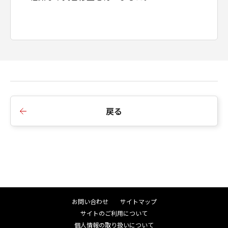
８．契約期間
(1) 本契約書は、お客様が、「本ファームウェ
ア」を「キヤノン製品」にインストールした時
点で発効し、下記(2)または(3)により終了され
るまで有効に存続します。
(2) お客様は、｢本ファームウェア｣およびその
複製物のすべてを廃棄および消去することによ
り、本契約書を終了させることができます。
(3) お客様が本契約書のいずれかの条項に違反
戻る
した場合、本契約書は直ちに終了します。
(4) お客様は、上記(3) によって本契約書が終了
した場合、速やかに、「本ファームウェア」及
び「本プログラム」およびその複製物のすべて
を廃棄または消去するものとします。
(5) 第1条(3)および第2条から第7条まで並びに
第9条から第11条までの規定は、本契約書の終
了後も効力を有するものとします。
お問い合わせ
サイトマップ
９．U.S. GOVERNMENT RESTRICTED RIGHTS
サイトのご利用について
NOTICE
個人情報の取り扱いについて