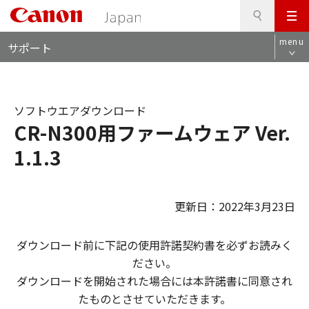
検
このページの本文へ
メ
索
ロ
ニ
menu
サポート
ー
ュ
カ
ー
ル
ナ
ソフトウエアダウンロード
ビ
CR-N300用ファームウェア Ver.
1.1.3
更新日：2022年3月23日
ダウンロード前に下記の使用許諾契約書を必ずお読みく
ださい。
ダウンロードを開始された場合には本許諾書に同意され
たものとさせていただきます。