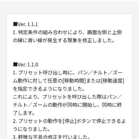
害の可能性について知らされていた場合でも同
様です。
(3) キヤノン、キヤノンの子会社、キヤノンの関
連会社、それらの販売代理店または販売店、ま
■Ver. 1.1.1
たはキヤノンのライセンサーのいずれも、「本
1. 特定条件の組み合わせにより、画面左側と上側
ファームウェア」または「本ファームウェア」
の縁に青い線が発生する現象を修正しました。
の使用に起因または関連してお客様と第三者と
の間に生じたいかなる紛争についても、一切責
任を負わないものとします。
■Ver. 1.1.0
７．輸出
1. プリセット呼び出し時に、パン／チルト／ズー
お客様には、米国輸出管理規則を含む該当国の
ム動作に対して任意の[移動時間]または[移動速度]
全ての輸出管理法、規制および規則を遵守する
を指定できるようになりました。
ことを表明および保証いただくとともに、当該
これにより、プリセットを呼び出した際はパン／
輸出管理法、規制および規則に違反して、また
チルト／ズームの動作が同時に開始し、同時に終
は日本国政府または関連する外国政府より必要
了します。
な認可等を得ることなしに、「本ファームウェ
ア」の全部または一部を、直接または間接に輸
2. プリセットの動作を[停止]ボタンで停止できるよ
出しないことを表明および保証していただき ま
うになりました。
す。
3. 軽微な不具合修正を行いました。