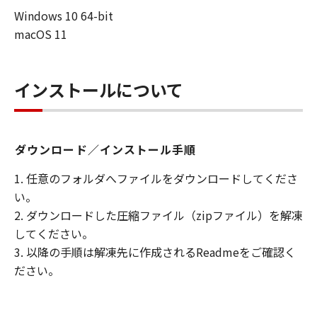
- GNU Library General Public License Version
Windows 10 64-bit
2
macOS 11
該当するソフトウェア・モジュールについて
は、「本ファームウェア」とともに提供される
<LICENSE>フォルダ内の
インストールについて
<OpenSourceSoftware>フォルダに格納されて
いる 「ThirdPartySoftware-J.pdf」をご確認く
ださい。
ダウンロード／インストール手順
１．許諾
(1) キヤノンは、「本ファームウェア」を、お客
1. 任意のフォルダへファイルをダウンロードしてくださ
様が「キヤノン製品」にインストールして使用
い。
するための非独占的権利をお客様に対して許諾
2. ダウンロードした圧縮ファイル（zipファイル）を解凍
します。
してください。
(2) お客様は、上記(1)に基づいて「本ファーム
ウェア」を使用するためのバックアップ とし
3. 以降の手順は解凍先に作成されるReadmeをご確認く
て、「本ファームウェア」を１部、複製するこ
ださい。
とができます。
(3) 上記(1)および(2)に定める場合を除き、キヤ