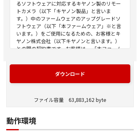
るソフトウェアに対応するキヤノン製のリモー
トカメラ（以下「キヤノン製品」と言いま
す。）中のファームウェアのアップグレードソ
フトウェア（以下「本ファームウェア」※と言
います。）をご使用になるための、お客様とキ
ヤノン株式会社（以下キヤノンと言います。）
との間の契約書です。お客様は、 「本ファーム
ウェア」を「キヤノン製品」にインストールす
ることで、本契約書に同意したことになりま
す。お客様が本契約書に同意できない場合、
ダウンロード
「本ファームウェア」を使用することはできま
せん。
※「本ファームウェア」は、以下のライセンス
ファイル容量 63,883,162 byte
の適用を受けるフリーソフトウェアとして配布
されている第三者のソフトウェア・モジュール
を使用しています。
動作環境
- GNU General Public License Version 2
- GNU Lesser General Public License Version
2.1