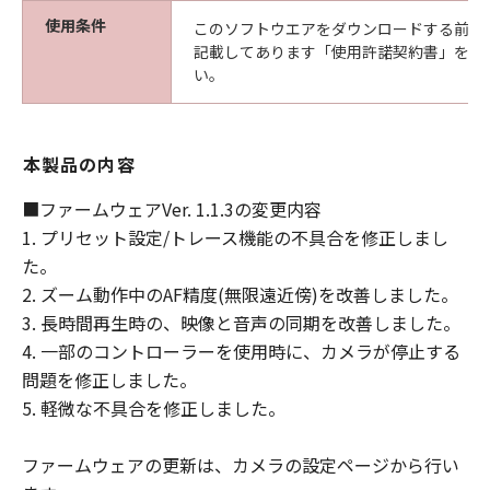
４．著作権表示
使用条件
このソフトウエアをダウンロードする前に
お客様は、「本ファームウェア」に含まれるキ
記載してあります「使用許諾契約書」を必
ヤノンまたはキヤノンのライセンサーの著作権
い。
表示を変更し、除去しもしくは削除してはなり
ません。
５．サポートおよびアップグレード
本製品の内容
キヤノン、キヤノンの子会社、キヤノンの関連
会社、それらの販売代理店および販売店、また
■ファームウェアVer. 1.1.3の変更内容
はキヤノンのライセンサーは、「本ファームウ
1. プリセット設定/トレース機能の不具合を修正しまし
ェア」のメンテナンスおよびお客様による 「本
た。
ファームウェア」の使用を支援することについ
2. ズーム動作中のAF精度(無限遠近傍)を改善しました。
て、いかなる責任も負うものではありません。
3. 長時間再生時の、映像と音声の同期を改善しました。
また、本契約書に基づき「本ファームウェア」
4. 一部のコントローラーを使用時に、カメラが停止する
に対してアップグレード、バグの修正あるいは
問題を修正しました。
サポートがなされることはありません。
６．保証の否認・免責
5. 軽微な不具合を修正しました。
(1) 「本ファームウェア」は、『現状のまま』
の状態で使用許諾されます。キヤノン、キヤノ
ファームウェアの更新は、カメラの設定ページから行い
ンの子会社、キヤノンの関連会社、それらの販