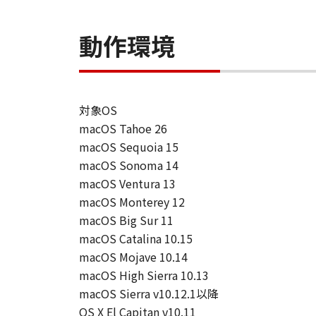
動作環境
対象OS
macOS Tahoe 26
macOS Sequoia 15
macOS Sonoma 14
macOS Ventura 13
macOS Monterey 12
macOS Big Sur 11
macOS Catalina 10.15
macOS Mojave 10.14
macOS High Sierra 10.13
macOS Sierra v10.12.1以降
OS X El Capitan v10.11