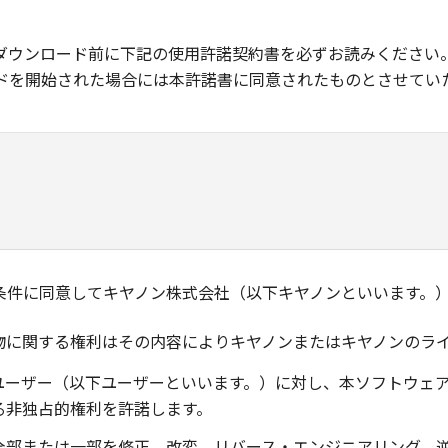
ダウンロード前に下記の使用許諾契約書を必ずお読みください
ドを開始された場合には本許諾書に同意されたものとさせてい
条件に同意してキヤノン株式会社（以下キヤノンといいます。
物に関する権利はその内容によりキヤノンまたはキヤノンのラ
ユーザー（以下ユーザーといいます。）に対し、本ソフトウェ
る非独占的権利を許諾します。
全部または一部を修正、改変、リバース・エンジニアリング、