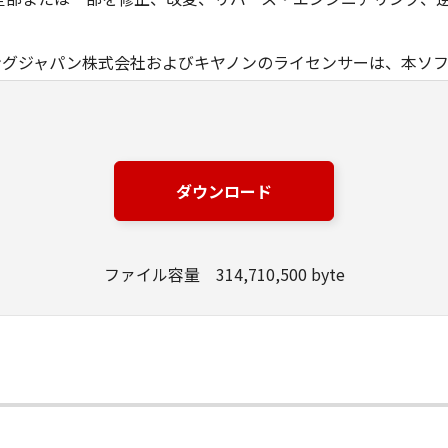
ングジャパン株式会社およびキヤノンのライセンサーは、本ソ
は有用であること、または本ソフトウェアに瑕疵がないこと、
ングジャパン株式会社およびキヤノンのライセンサーは、本ソ
損失、損害等について、いかなる場合においても一切の責任を
ダウンロード
該当国の政府より必要な許可等を得ることなしに、本ソフトウ
ファイル容量 314,710,500 byte