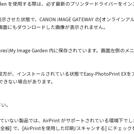
y Image Garden を使用する際は、必ず最新のプリンタードライバー
] 画面を表示させた状態で、CANON iMAGE GATEWAY の[オン
ン画面にもダウンロードした画像が表示されません。
ctures\My Image Garden 内に保存されています。画面左
rint EX の双方が、インストールされている状態でEasy-PhotoPrint
刷ができない場合があります。
さい。
ていない製品では、AirPrint がサポートされている環境下でしか使
 - [全般] で、[AirPrintを使用した印刷/スキャンする] にチ