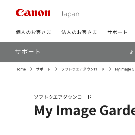
グ
個人のお客さま
法人のお客さま
サポート
ロ
ー
ロ
サポート
バ
よ
ー
ル
カ
ナ
サ
ル
Home
サポート
ソフトウエアダウンロード
My Image Ga
イ
ビ
ナ
ト
ビ
内
の
現
ソフトウエアダウンロード
在
My Image Garde
位
置