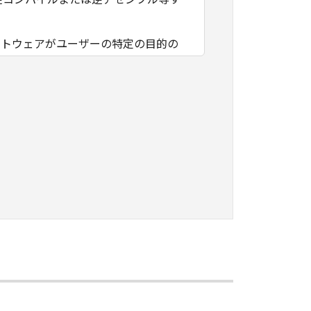
フトウェアがユーザーの特定の目的の
その他本ソフトウェアに関していかな
フトウェアの使用に付随または関連し
負いません。
ェアの全部または一部を、直接または