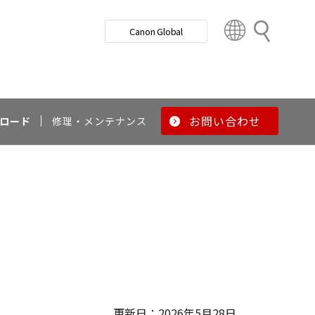
検
Canon Global
索
C
o
u
n
t
r
お問い合わせ
ロード
修理・メンテナンス
y
&
R
e
g
i
o
n
更新日：2026年5月28日