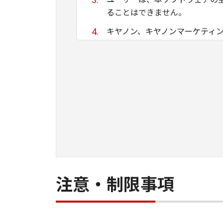
ることはできません。
キヤノン、キヤノンマーケティ
ために適当であること、もしく
る保証もいたしません。
キヤノン、キヤノンマーケティ
て生ずる直接的または間接的な
ユーザーは、日本国政府または
間接に輸出してはなりません。
注意・制限事項