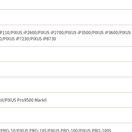
iP110/PIXUS iP2600/PIXUS iP2700/PIXUS iP3500/PIXUS iP3600/PIXUS
0/PIXUS iP7230/PIXUS iP8730
II/PIXUS Pro9500 MarkII
 PRO-10/PIXUS PRO-10S/PIXUS PRO-100/PIXUS PRO-100S