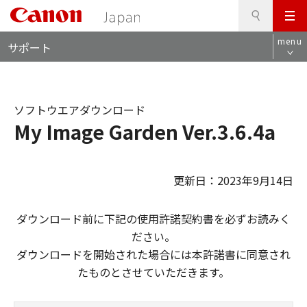
検
このページの本文へ
メ
索
ロ
ニ
menu
サポート
ー
ュ
カ
ー
ル
ナ
ソフトウエアダウンロード
ビ
My Image Garden Ver.3.6.4a
更新日：2023年9月14日
ダウンロード前に下記の使用許諾契約書を必ずお読みく
ださい。
ダウンロードを開始された場合には本許諾書に同意され
たものとさせていただきます。