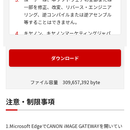
一部を修正、改変、リバース・エンジニア
リング、逆コンパイルまたは逆アセンブル
等することはできません。
キヤノン、キヤノンマーケティングジャパ
ン株式会社およびキヤノンのライセンサー
は、本ソフトウェアがユーザーの特定の目
的のために適当であること、もしくは有用
ダウンロード
であること、または本ソフトウェアに瑕疵
がないこと、その他本ソフトウェアに関し
ていかなる保証もいたしません。
ファイル容量 309,657,392 byte
キヤノン、キヤノンマーケティングジャパ
ン株式会社およびキヤノンのライセンサー
注意・制限事項
は、本ソフトウェアの使用に付随または関
連して生ずる直接的または間接的な損失、
損害等について、いかなる場合においても
1.Microsoft EdgeでCANON iMAGE GATEWAYを開いてい
一切の責任を負いません。