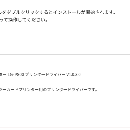
item,” as that term is defined at 48 C.F.R. 2.101 (Oct 1995)
rcial computer software documentation,” as such terms are
イルをダブルクリックするとインストールが開始されます。
R. 12.212 and 48 C.F.R. 227.7202-1 through 227.7202-4 (June 
がって操作してください。
re with only those rights set forth herein. Manufacturer is
 Japan
oftware”とは、本契約書中で定義される「本ソフトウェア」
はその一部が法律により無効であると決定された場合でも、そ
LG-P800 プリンタードライバー V1.0.3.0
会社
ラーカードプリンター用のプリンタードライバーです。