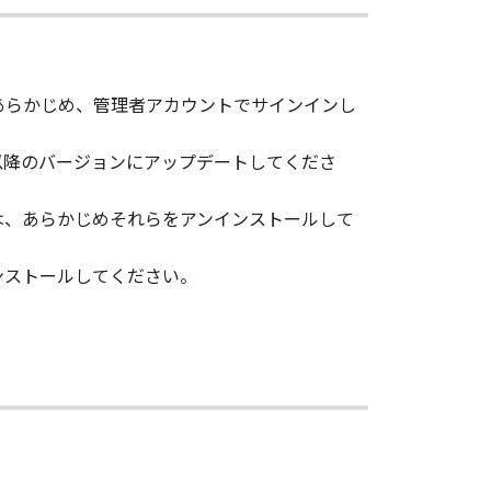
ブル、その他リバースエンジニアリン
カまたはキヤノンファインテックニス
あらかじめ、管理者アカウントでサインインし
0以降のバージョンにアップデートしてくださ
インテックニスカのライセンサーの著
は、あらかじめそれらをアンインストールして
ンストールしてください。
ックニスカ、キヤノンファインテック
て、商品性および特定の目的への適
。
売代理店または販売店のいずれも、
派生的または付随的な損害を含むが
責任を負わないものとします。たと
売代理店または販売店がかかる損害の