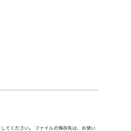
売代理店または販売店のいずれも、
との間に生じたいかなる紛争につい
トウェア」の全部または一部を、直
用した時点で発効し、下記(2)または
り、本契約書を終了させることができ
よびその複製物のすべてを廃棄または消
ロードしてください。 ファイルの保存先は、お使い