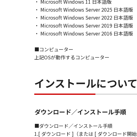
可能性について知らされていた
・ Microsoft Windows 11 日本語版
(3) キヤノンファインテック
・ Microsoft Windows Server 2025 日本語版
「本ソフトウェア」、または「
・ Microsoft Windows Server 2022 日本語版
ても、一切責任を負わないもの
・ Microsoft Windows Server 2019 日本語版
・ Microsoft Windows Server 2016 日本語版
輸出
お客様は、日本国政府または関
■コンピューター
接または間接に輸出してはなり
上記OSが動作するコンピューター
契約期間
(1) 本契約書は、お客様が、
インストールについ
(3)により終了されるまで有効
(2) お客様は、「本ソフトウ
ます。
(3) お客様が本契約書のいず
ダウンロード／インストール手順
(4) お客様は、上記(3)に
去するものとします。
■ダウンロード／インストール手順
U.S. GOVERNMENT RESTRICTE
1.[ ダウンロード ]（または [ ダウンロ