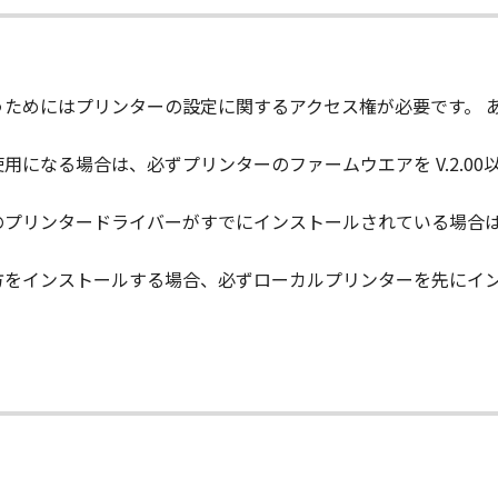
ウェア」の全部または一部を修正、改変、逆コンパイル、逆アセン
た第三者にこのような行為をさせてはなりません。
および所有権は、その内容によりキヤノンファインテックニス
うためにはプリンターの設定に関するアクセス権が必要です。 
。
用になる場合は、必ずプリンターのファームウエアを V.2.0
に含まれるキヤノンファインテックニスカまたはキヤノンファ
のプリンタードライバーがすでにインストールされている場合
くは削除してはなりません。
方をインストールする場合、必ずローカルプリンターを先にイ
『現状のまま』の状態で使用許諾されます。キヤノンファインテ
売代理店または販売店のいずれも、「本ソフトウェア」に関し
証も、明示たると黙示たるとを問わず一切しないものとします
ニスカ、キヤノンファインテックニスカの関連会社、それらの販
は使用不能から生ずるいかなる損害（逸失利益およびその他の
害を言います。）について、適用法で認められる限り、一切の
スカ、キヤノンファインテックニスカの関連会社、それらの販