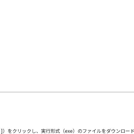
場合でも同様です。
ニスカ、キヤノンファインテックニスカの関連会社、それらの販
本ソフトウェア」の使用に起因または関連してお客様と第三者
とします。
連する外国政府より必要な認可等を得ることなしに、「本ソフ
ません。
『同意』を示す行為を行った時点、または「本ソフトウェア」を使
て
に存続します。
ェア」およびその複製物のすべてを廃棄および消去することによ
れかの条項に違反した場合、本契約書は直ちに終了します。
よって本契約書が終了した場合、速やかに、「本ソフトウェア」お
D RIGHTS NOTICE
ード開始 ]）をクリックし、実行形式（exe）のファイルをダウン