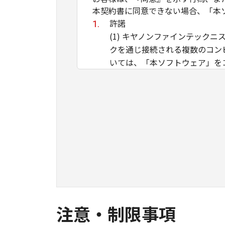
本契約書に同意できない場合、「本
許諾
(1) キヤノンファインテッ
クを通じ接続される複数のコン
いては、「本ソフトウェア」を
と、アクセスすること、もしく
す。お客様は、また「指定機器
「本ソフトウェア」を使用させ
とともに、その履行に関し全責
(2) お客様は、上記(1)に
ことができます。
(3) 上記(1)および(2)
いかなる知的財産権も、明示た
制限
(1) お客様は、再使用許諾、
注意・制限事項
ることはできません。