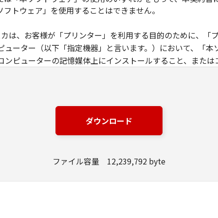
ソフトウェア」を使用することはできません。
クニスカは、お客様が「プリンター」を利用する目的のために、「
ピューター（以下「指定機器」と言います。）において、「本
コンピューターの記憶媒体上にインストールすること、または
は実行することのいずれも含むものとします。）するための非
」にネットワークを通じて接続されたコンピューター上で、か
ることができますが、かかるコンピューターの使用者に本契約
任を負うことを条件とします。
ダウンロード
基づいて「本ソフトウェア」を使用するためのバックアップとして
に定める場合を除き、キヤノンファインテックニスカまたはキヤノン
ファイル容量 12,239,792 byte
ると黙示たるとを問わず、本契約書によってお客様に譲渡ある
譲渡、販売、頒布、リースもしくは貸与その他の方法により、第