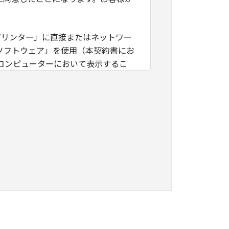
プリンター」に直接またはネットワー
ソフトウェア」を使用（本契約書にお
コンピューターにおいて表示するこ
独占的権利をお客様に対して許諾しま
かるコンピューターの使用者に対して
書上の義務および条件を遵守させる
、「本ソフトウェア」を１部、複製する
ファインテックニスカのライセンサーの
いは許諾されるものではありません。
三者に「本ソフトウェア」を使用させ