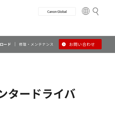
検
Canon Global
索
C
o
u
n
t
r
お問い合わせ
ロード
修理・メンテナンス
y
&
R
e
g
i
o
リンタードライバ
n