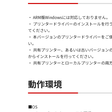
(2) お客様は、「本ソフト
グ等することはできません。ま
帰属
・ ARM版Windowsには対応しておりません。
「本ソフトウェア」に係る権原
・ プリンタードライバーのインストールを行
カのライセンサーに帰属します
てください。
・ 本バージョンのプリンタードライバーをご使
著作権表示
い。
お客様は、「本ソフトウェア」
・ 共有プリンター、あるいは古いバージョン
作権表示を変更し、除去しもし
からインストールを行ってください。
保証の否認・免責
・ 共有プリンターとローカルプリンターの両
(1) 「本ソフトウェア」は、
ニスカの関連会社、それらの販
合性の保証を含め、いかなる保
動作環境
(2) キヤノンファインテック
「本ソフトウェア」の使用また
これらに限定されない全ての損
え、キヤノンファインテックニ
■OS