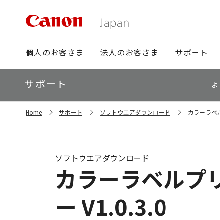
グ
個人のお客さま
法人のお客さま
サポート
ロ
ー
ロ
サポート
バ
よ
ー
ル
カ
ナ
サ
ル
Home
サポート
ソフトウエアダウンロード
カラーラベルプ
イ
ビ
ナ
ト
ビ
内
の
現
ソフトウエアダウンロード
在
カラーラベルプリン
位
置
ー V1.0.3.0