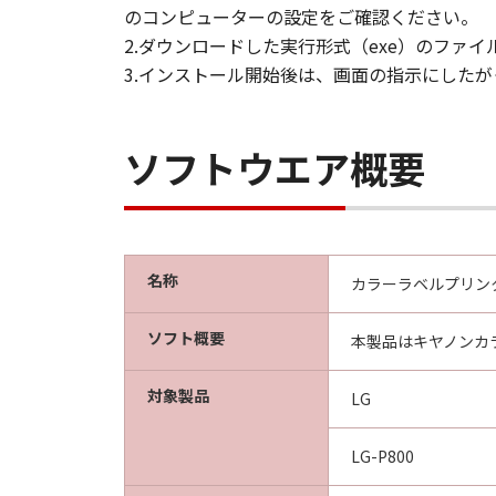
The Software is a “commercial 
のコンピューターの設定をご確認ください。
computer software” and “comme
2.ダウンロードした実行形式（exe）のファ
1995). Consistent with 48 C.F.
3.インストール開始後は、画面の指示にした
Users shall acquire the Softwa
Misato-shi, Saitama 341-8527,
本条項中で使用される“the S
ソフトウエア概要
分離可能性
本契約書のいずれかの条項また
ものとします。
名称
カラーラベルプリンター 
以 上
ソフト概要
キヤノンファインテックニスカ株式
本製品はキヤノンカ
対象製品
LG
LG-P800