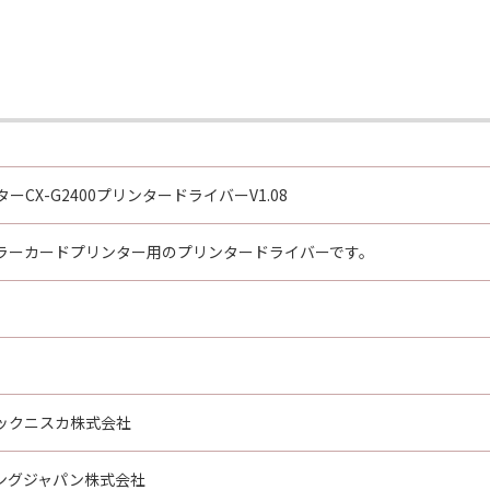
item,” as that term is defined at 48 C.F.R. 2.101 (Oct 1995)
rcial computer software documentation,” as such terms are
R. 12.212 and 48 C.F.R. 227.7202-1 through 227.7202-4 (June 
re with only those rights set forth herein. Manufacturer is
 Japan
oftware”とは、本契約書中で定義される「本ソフトウェア」
CX-G2400プリンタードライバーV1.08
はその一部が法律により無効であると決定された場合でも、そ
ラーカードプリンター用のプリンタードライバーです。
会社
ックニスカ株式会社
ングジャパン株式会社