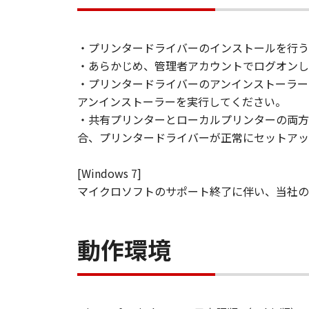
(2) お客様は、「本ソフト
グ等することはできません。ま
帰属
・プリンタードライバーのインストールを行う
「本ソフトウェア」に係る権原
・あらかじめ、管理者アカウントでログオンし
カのライセンサーに帰属します
・プリンタードライバーのアンインストーラー
アンインストーラーを実行してください。
著作権表示
・共有プリンターとローカルプリンターの両方
お客様は、「本ソフトウェア」
合、プリンタードライバーが正常にセットアッ
作権表示を変更し、除去しもし
保証の否認・免責
[Windows 7]
(1) 「本ソフトウェア」は、
マイクロソフトのサポート終了に伴い、当社の
ニスカの関連会社、それらの販
合性の保証を含め、いかなる保
(2) キヤノンファインテック
動作環境
「本ソフトウェア」の使用また
これらに限定されない全ての損
え、キヤノンファインテックニ