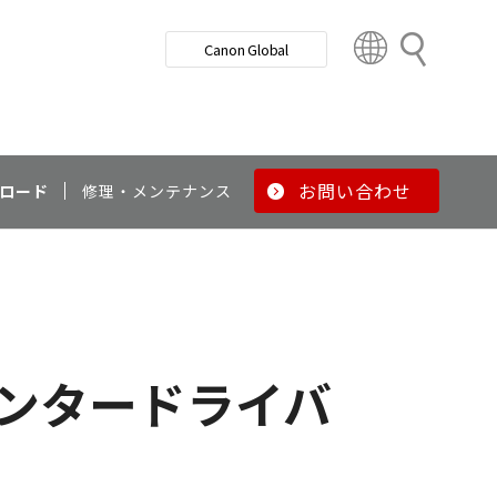
検
Canon Global
索
C
o
u
n
t
r
お問い合わせ
ロード
修理・メンテナンス
y
&
R
e
g
i
o
リンタードライバ
n