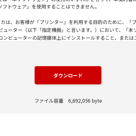
ソフトウェア」を使用することはできません。
クニスカは、お客様が「プリンター」を利用する目的のために、「
ピューター（以下「指定機器」と言います。）において、「本
コンピューターの記憶媒体上にインストールすること、または
は実行することのいずれも含むものとします。）するための非
」にネットワークを通じて接続されたコンピューター上で、か
ることができますが、かかるコンピューターの使用者に本契約
任を負うことを条件とします。
ダウンロード
基づいて「本ソフトウェア」を使用するためのバックアップとして
に定める場合を除き、キヤノンファインテックニスカまたはキヤノン
ファイル容量 6,692,056 byte
ると黙示たるとを問わず、本契約書によってお客様に譲渡ある
譲渡、販売、頒布、リースもしくは貸与その他の方法により、第