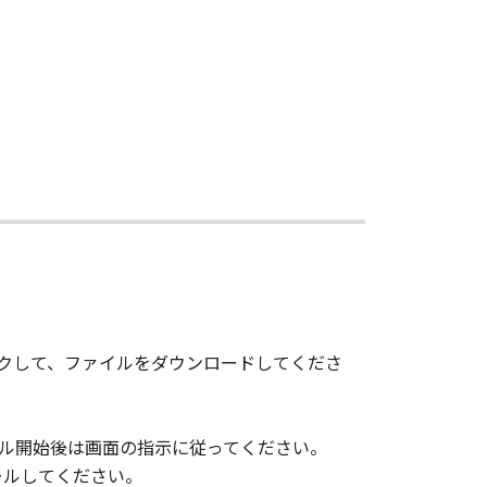
売代理店または販売店のいずれも、
との間に生じたいかなる紛争につい
トウェア」の全部または一部を、直
用した時点で発効し、下記(2)または
り、本契約書を終了させることができ
 をクリックして、ファイルをダウンロードしてくださ
よびその複製物のすべてを廃棄または消
トール開始後は画面の指示に従ってください。
ールしてください。