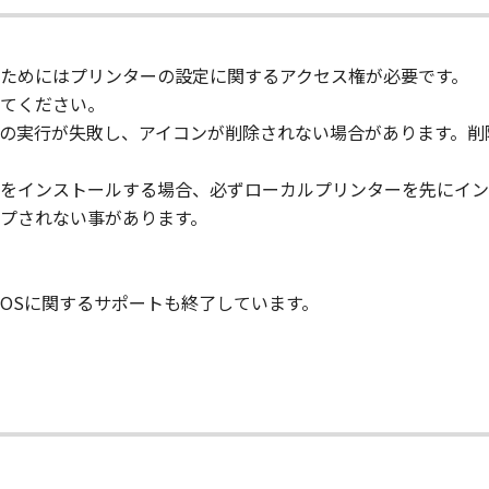
ウェア」の全部または一部を修正、改変、逆コンパイル、逆アセン
た第三者にこのような行為をさせてはなりません。
ためにはプリンターの設定に関するアクセス権が必要です。
および所有権は、その内容によりキヤノンファインテックニス
てください。
。
の実行が失敗し、アイコンが削除されない場合があります。削
をインストールする場合、必ずローカルプリンターを先にイン
に含まれるキヤノンファインテックニスカまたはキヤノンファ
プされない事があります。
くは削除してはなりません。
『現状のまま』の状態で使用許諾されます。キヤノンファインテ
OSに関するサポートも終了しています。
売代理店または販売店のいずれも、「本ソフトウェア」に関し
証も、明示たると黙示たるとを問わず一切しないものとします
ニスカ、キヤノンファインテックニスカの関連会社、それらの販
は使用不能から生ずるいかなる損害（逸失利益およびその他の
害を言います。）について、適用法で認められる限り、一切の
スカ、キヤノンファインテックニスカの関連会社、それらの販