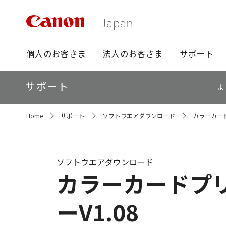
グ
個人のお客さま
法人のお客さま
サポート
ロ
ー
ロ
サポート
バ
よ
ー
ル
カ
ナ
サ
ル
Home
サポート
ソフトウエアダウンロード
カラーカード
イ
ビ
ナ
ト
ビ
内
の
現
ソフトウエアダウンロード
在
カラーカードプリ
位
置
ーV1.08