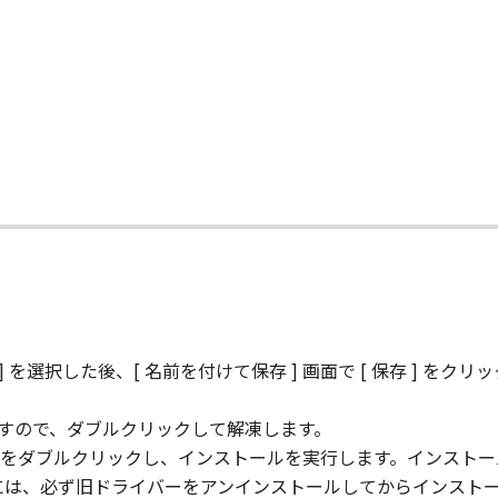
場合でも同様です。
ニスカ、キヤノンファインテックニスカの関連会社、それらの販
本ソフトウェア」の使用に起因または関連してお客様と第三者
とします。
連する外国政府より必要な認可等を得ることなしに、「本ソフ
て
ません。
『同意』を示す行為を行った時点、または「本ソフトウェア」を使
に存続します。
ェア」およびその複製物のすべてを廃棄および消去することによ
存 ] を選択した後、[ 名前を付けて保存 ] 画面で [ 保存 ]
れかの条項に違反した場合、本契約書は直ちに終了します。
よって本契約書が終了した場合、速やかに、「本ソフトウェア」お
ますので、ダブルクリックして解凍します。
.EXE」をダブルクリックし、インストールを実行します。インス
D RIGHTS NOTICE
には、必ず旧ドライバーをアンインストールしてからインスト