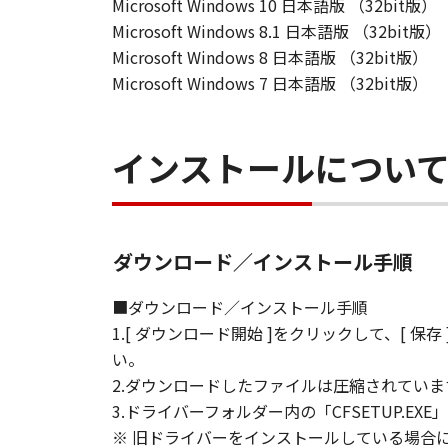
可能性について知らされていた
Microsoft Windows 10 日本語版 （32bit版）
(3) キヤノンファインテック
Microsoft Windows 8.1 日本語版 （32bit版）
「本ソフトウェア」、または「
Microsoft Windows 8 日本語版 （32bit版）
ても、一切責任を負わないもの
Microsoft Windows 7 日本語版 （32bit版）
輸出
お客様は、日本国政府または関
インストールについ
接または間接に輸出してはなり
契約期間
(1) 本契約書は、お客様が、
ダウンロード／インストール手順
(3)により終了されるまで有効
(2) お客様は、「本ソフトウ
■ダウンロード／インストール手順
ます。
1.[ ダウンロード開始 ]をクリックして、[ 保
(3) お客様が本契約書のいず
い。
(4) お客様は、上記(3)に
2.ダウンロードしたファイルは圧縮されてい
去するものとします。
3.ドライバーフォルダー内の「CFSETUP
U.S. GOVERNMENT RESTRICTE
※ 旧ドライバーをインストールしている場合