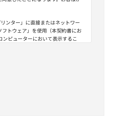
プリンター」に直接またはネットワー
ソフトウェア」を使用（本契約書にお
コンピューターにおいて表示するこ
独占的権利をお客様に対して許諾しま
かるコンピューターの使用者に対して
書上の義務および条件を遵守させる
、「本ソフトウェア」を１部、複製する
ファインテックニスカのライセンサーの
いは許諾されるものではありません。
三者に「本ソフトウェア」を使用させ