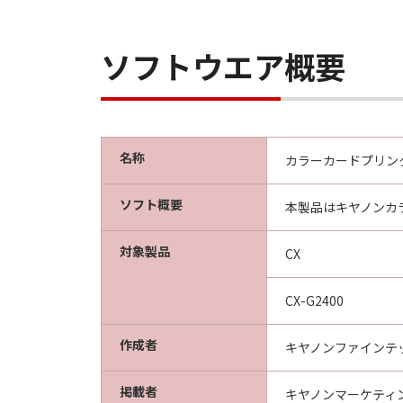
The Software is a “commercial 
computer software” and “comme
1995). Consistent with 48 C.F.
ソフトウエア概要
Users shall acquire the Softwa
Misato-shi, Saitama 341-8527,
本条項中で使用される“the S
分離可能性
名称
カラーカードプリンター
本契約書のいずれかの条項また
ものとします。
ソフト概要
本製品はキヤノンカ
対象製品
以 上
CX
キヤノンファインテックニスカ株式
CX-G2400
作成者
キヤノンファインテ
掲載者
キヤノンマーケティ