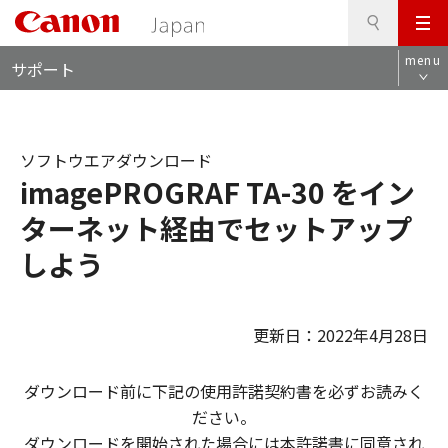
検
このページの本文へ
メ
索
ロ
ニ
menu
サポート
ー
ュ
カ
ー
ル
ナ
ソフトウエアダウンロード
ビ
imagePROGRAF TA-30 をイン
ターネット経由でセットアップ
しよう
更新日：2022年4月28日
ダウンロード前に下記の使用許諾契約書を必ずお読みく
ださい。
ダウンロードを開始された場合には本許諾書に同意され