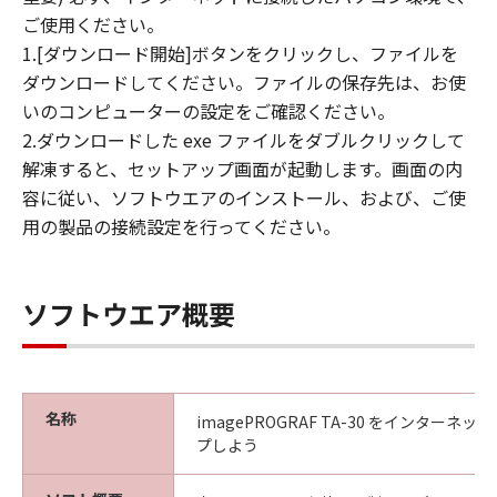
(4) 本契約に明示的に定める場合を除き、
ご使用ください。
キヤノンは「本ソフトウエア」に関する知
1.[ダウンロード開始]ボタンをクリックし、ファイルを
的財産権のいかなる権利もお客様に付与す
ダウンロードしてください。ファイルの保存先は、お使
るものではありません。
いのコンピューターの設定をご確認ください。
2.ダウンロードした exe ファイルをダブルクリックして
所有権
解凍すると、セットアップ画面が起動します。画面の内
「本ソフトウエア」及びその複製物に係る
容に従い、ソフトウエアのインストール、および、ご使
権限及び所有権は、その内容によりキヤノ
用の製品の接続設定を行ってください。
ンまたはキヤノンのライセンサーに帰属し
ます。
保証
ソフトウエア概要
「許諾ソフトウエア」が、CD-ROM等の記
憶媒体に格納されて提供されている場合、
キヤノンは、お客様が「許諾ソフトウエ
ア」を購入した日から90日の間、「許諾ソ
名称
imagePROGRAF TA-30 をインターネ
フトウエア」が格納されている記憶媒体
プしよう
（以下「メディア」と言います）に物理的