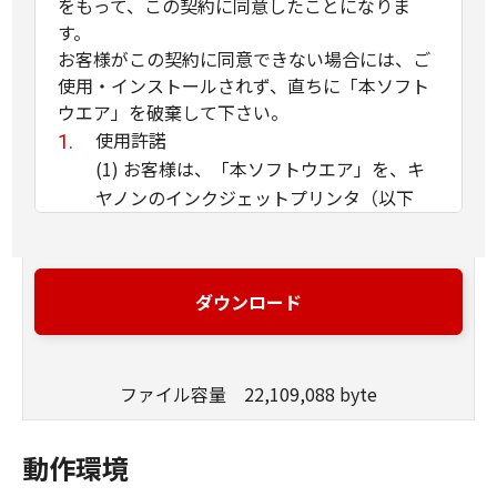
をもって、この契約に同意したことになりま
す。
お客様がこの契約に同意できない場合には、ご
使用・インストールされず、直ちに「本ソフト
ウエア」を破棄して下さい。
使用許諾
(1) お客様は、「本ソフトウエア」を、キ
ヤノンのインクジェットプリンタ（以下
「プリンタ」と言います）に直接またはネ
ットワークを通じ接続される複数のコンピ
ュータのそれぞれにおいて使用（「使用」
ダウンロード
とは、「許諾ソフトウエア」をコンピュー
タの記憶媒体上にインストールすること、
またはコンピュータにおいて表示するこ
ファイル容量 22,109,088 byte
と、アクセスすること、読み出すこと、も
しくは実行することのいずれも含むものと
します）することができます。お客様はま
動作環境
た、お客様が「プリンタ」を使用すること