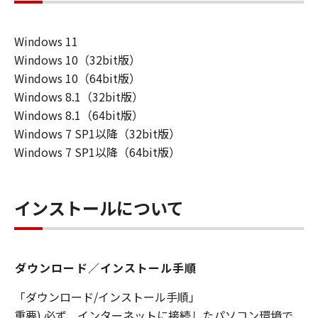
を許可したお客様のイントラネット内のユ
ーザ（以下「指定ユーザ」と言います）
Windows 11
に、本契約の条件の下で、「許諾ソフトウ
Windows 10（32bit版）
エア」を使用させることができます。その
Windows 10（64bit版）
場合、お客様には、かかる「指定ユーザ」
Windows 8.1（32bit版）
を本契約の条件に従わせることにつき、す
Windows 8.1（64bit版）
べての責任を負っていただくものとしま
Windows 7 SP1以降（32bit版）
す。 (2) お客様は、再使用許諾、譲渡、頒
Windows 7 SP1以降（64bit版）
布、貸与その他の方法により、第三者に
「本ソフトウエア」を使用もしくは利用さ
せることはできません。
インストールについて
(3) お客様は、「本ソフトウエア」の全部
または一部を修正、改変、リバース・エン
ジニアリング、逆コンパイルまたは逆アセ
ダウンロード／インストール手順
ンブル等することはできません。また第三
者にこのような行為をさせてはなりませ
「ダウンロード/インストール手順」
ん。
重要) 必ず、インターネットに接続したパソコン環境で、