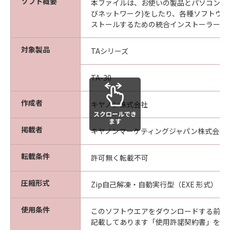
な欠陥がないことを保証します。当該保証
ソフト概要
本ファイルは、お使いの製品とパソコンの接
期間中に「メディア」に物理的な欠陥が発
びネットワーク)をしたり、各種ソフトウ
ストールするための統合インストーラーで
見された場合には、キヤノンは、「メディ
ア」を交換いたします。
対象製品
TAシリーズ
保証の否認・免責
(1) 「本ソフトウエア」は、『現状のまま』の
状態で使用許諾されます。キヤノン、キヤノン
TA-30
の関連会社、それらの販売代理店及び販売店
は、「本ソフトウエア」に関して、商品性及び
作成者
キヤノン株式会社
スクロールでき
特定の目的への適合性の保証を含め、いかなる
ます
保証も、明示たると黙示たるとを問わず一切し
掲載者
キヤノンマーケティングジャパン株式会社
ないものとします。
(2) キヤノン、キヤノンの関連会社、それらの販
転載条件
許可無く転載不可
売代理店及び販売店は、「許諾ソフトウエア」
の使用または使用不能から生ずるいかなる損害
圧縮形式
Zip自己解凍・自動実行型（EXE 形式）
（逸失利益及びその他の派生的または付随的な
損害を含むがこれらに限定されない）につい
使用条件
このソフトウエアをダウンロードする前に
て、一切の責任を負わないものとします。例
記載してあります「使用許諾契約書」を必
え、キヤノン、キヤノンの関連会社、それらの