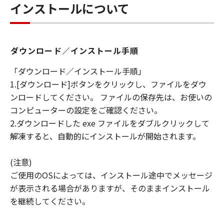
キヤノンは「本ソフトウエア」に関する知
インストールについて
的財産権のいかなる権利もお客様に付与す
るものではありません。
所有権
ダウンロード／インストール手順
「本ソフトウエア」及びその複製物に係る
「ダウンロード／インストール手順」
権限及び所有権は、その内容によりキヤノ
1.[ダウンロード]ボタンをクリックし、ファイルをダウ
ンまたはキヤノンのライセンサーに帰属し
ンロードしてください。 ファイルの保存先は、お使いの
ます。
コンピューターの設定をご確認ください。
保証
2.ダウンロードした exe ファイルをダブルクリックして
「許諾ソフトウエア」が、CD-ROM等の記
解凍すると、自動的にインストールが開始されます。
憶媒体に格納されて提供されている場合、
キヤノンは、お客様が「許諾ソフトウエ
(注意)
ア」を購入した日から90日の間、「許諾ソ
ご使用のOSによっては、インストール途中でメッセージ
フトウエア」が格納されている記憶媒体
が表示される場合がありますが、そのままインストール
（以下「メディア」と言います）に物理的
を継続してください。
な欠陥がないことを保証します。当該保証
期間中に「メディア」に物理的な欠陥が発