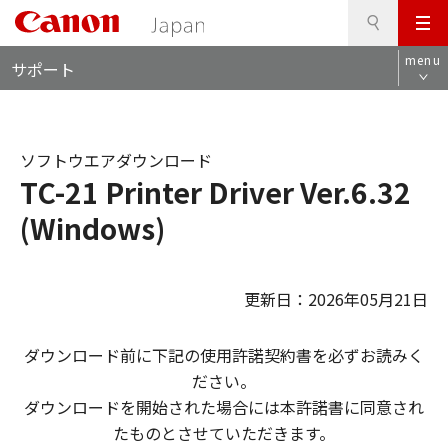
検
このページの本文へ
メ
索
ロ
ニ
menu
サポート
ー
ュ
カ
ー
ル
ナ
ソフトウエアダウンロード
ビ
TC-21 Printer Driver Ver.6.32
(Windows)
更新日：2026年05月21日
ダウンロード前に下記の使用許諾契約書を必ずお読みく
ださい。
ダウンロードを開始された場合には本許諾書に同意され
たものとさせていただきます。