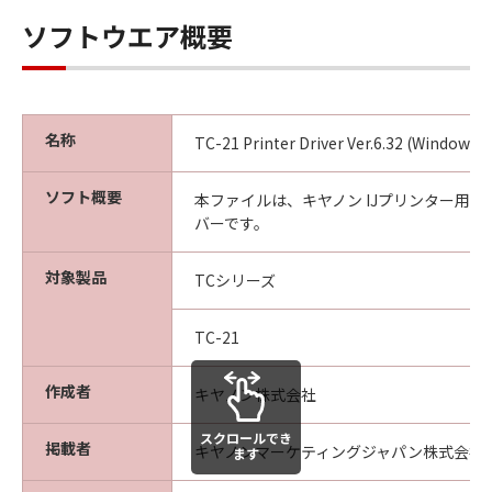
見された場合には、キヤノンは、「メディ
ソフトウエア概要
ア」を交換いたします。
保証の否認・免責
(1) 「本ソフトウエア」は、『現状のまま』の
状態で使用許諾されます。キヤノン、キヤノン
名称
TC-21 Printer Driver Ver.6.32 (Windows)
の関連会社、それらの販売代理店及び販売店
は、「本ソフトウエア」に関して、商品性及び
ソフト概要
本ファイルは、キヤノン IJプリンター用
特定の目的への適合性の保証を含め、いかなる
バーです。
保証も、明示たると黙示たるとを問わず一切し
ないものとします。
対象製品
TCシリーズ
(2) キヤノン、キヤノンの関連会社、それらの販
売代理店及び販売店は、「許諾ソフトウエア」
の使用または使用不能から生ずるいかなる損害
TC-21
（逸失利益及びその他の派生的または付随的な
損害を含むがこれらに限定されない）につい
作成者
キヤノン株式会社
て、一切の責任を負わないものとします。例
スクロールでき
え、キヤノン、キヤノンの関連会社、それらの
掲載者
キヤノンマーケティングジャパン株式会社
ます
販売代理店及び販売店がかかる損害の可能性に