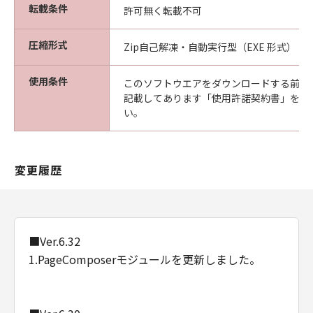
ついて知らされていた場合でも同様です。
転載条件
許可無く転載不可
(3) キヤノン、キヤノンの関連会社、それらの販
売代理店及び販売店は、「本ソフトウエア」の
圧縮形式
Zip自己解凍・自動実行型（EXE 形式）
使用に起因または関連してお客様と第三者との
間に生じたいかなる紛争についても、一切責任
使用条件
このソフトウエアをダウンロードする前に
を負わないものとします。
記載してあります「使用許諾契約書」を必
(4) 以上が、「本ソフトウエア」に関するキヤノ
い。
ン、キヤノンの関連会社、それらの販売代理店
及び販売店のすべての責任であり、お客様の唯
一の救済です。
変更履歴
輸出
お客様は、日本国政府または関連する外国政府
より必要な認可等を得ることなしに「本ソフト
ウエア」の全部または一部を、直接または間接
に輸出してはなりません。
■Ver.6.32
契約期間
1.PageComposerモジュールを更新しました。
(1) 本契約は、お客様が「本ソフトウエア」を
インストールされた時点で発効し、下記(2)また
は(3)により終了されるまで有効に存続します。