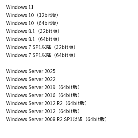
ーザ（以下「指定ユーザ」と言います）
Windows 11
に、本契約の条件の下で、「許諾ソフトウ
Windows 10（32bit版）
エア」を使用させることができます。その
Windows 10（64bit版）
場合、お客様には、かかる「指定ユーザ」
Windows 8.1（32bit版）
を本契約の条件に従わせることにつき、す
Windows 8.1（64bit版）
べての責任を負っていただくものとしま
Windows 7 SP1以降（32bit版）
す。 (2) お客様は、再使用許諾、譲渡、頒
Windows 7 SP1以降（64bit版）
布、貸与その他の方法により、第三者に
「本ソフトウエア」を使用もしくは利用さ
Windows Server 2025
せることはできません。
Windows Server 2022
(3) お客様は、「本ソフトウエア」の全部
Windows Server 2019（64bit版）
または一部を修正、改変、リバース・エン
Windows Server 2016（64bit版）
ジニアリング、逆コンパイルまたは逆アセ
Windows Server 2012 R2（64bit版）
ンブル等することはできません。また第三
Windows Server 2012（64bit版）
者にこのような行為をさせてはなりませ
Windows Server 2008 R2 SP1以降（64bit版）
ん。
(4) 本契約に明示的に定める場合を除き、