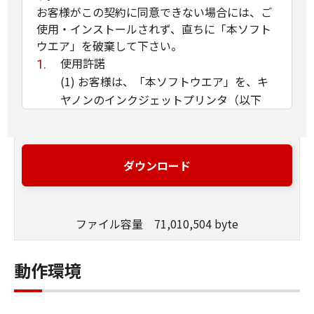
お客様がこの契約に同意できない場合には、ご
使用・インストールされず、直ちに「本ソフト
ウエア」を破棄して下さい。
使用許諾
(1) お客様は、「本ソフトウエア」を、キ
ヤノンのインクジェットプリンタ（以下
「プリンタ」と言います）に直接またはネ
ットワークを通じ接続される複数のコンピ
ュータのそれぞれにおいて使用（「使用」
ダウンロード
とは、「許諾ソフトウエア」をコンピュー
タの記憶媒体上にインストールすること、
またはコンピュータにおいて表示するこ
ファイル容量 71,010,504 byte
と、アクセスすること、読み出すこと、も
しくは実行することのいずれも含むものと
します）することができます。お客様はま
動作環境
た、お客様が「プリンタ」を使用すること
を許可したお客様のイントラネット内のユ