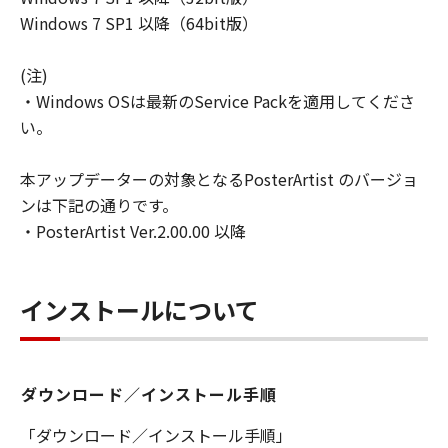
キヤノンは「本ソフトウエア」に関する知
Windows 7 SP1 以降（64bit版）
的財産権のいかなる権利もお客様に付与す
るものではありません。
(注)
所有権
・Windows OSは最新のService Packを適用してくださ
「本ソフトウエア」及びその複製物に係る
い。
権限及び所有権は、その内容によりキヤノ
ンまたはキヤノンのライセンサーに帰属し
本アップデーターの対象となるPosterArtist のバージョ
ます。
ンは下記の通りです。
・PosterArtist Ver.2.00.00 以降
保証
「許諾ソフトウエア」が、CD-ROM等の記
憶媒体に格納されて提供されている場合、
インストールについて
キヤノンは、お客様が「許諾ソフトウエ
ア」を購入した日から90日の間、「許諾ソ
フトウエア」が格納されている記憶媒体
（以下「メディア」と言います）に物理的
ダウンロード／インストール手順
な欠陥がないことを保証します。当該保証
「ダウンロード／インストール手順」
期間中に「メディア」に物理的な欠陥が発