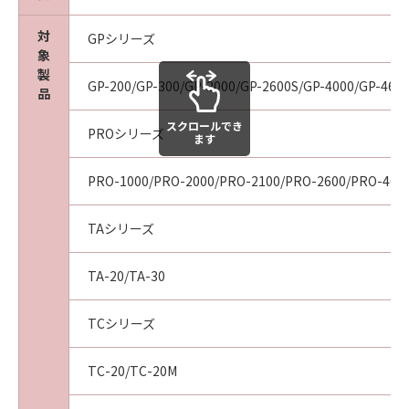
ついて知らされていた場合でも同様です。
(3) キヤノン、キヤノンの関連会社、それらの販
対
GPシリーズ
売代理店及び販売店は、「本ソフトウエア」の
象
使用に起因または関連してお客様と第三者との
製
GP-200/GP-300/GP-2000/GP-2600S/GP-4000/GP-460
間に生じたいかなる紛争についても、一切責任
品
を負わないものとします。
スクロールでき
PROシリーズ
(4) 以上が、「本ソフトウエア」に関するキヤノ
ます
ン、キヤノンの関連会社、それらの販売代理店
及び販売店のすべての責任であり、お客様の唯
PRO-1000/PRO-2000/PRO-2100/PRO-2600/PRO-400
一の救済です。
輸出
TAシリーズ
お客様は、日本国政府または関連する外国政府
より必要な認可等を得ることなしに「本ソフト
TA-20/TA-30
ウエア」の全部または一部を、直接または間接
に輸出してはなりません。
TCシリーズ
契約期間
(1) 本契約は、お客様が「本ソフトウエア」を
TC-20/TC-20M
インストールされた時点で発効し、下記(2)また
は(3)により終了されるまで有効に存続します。