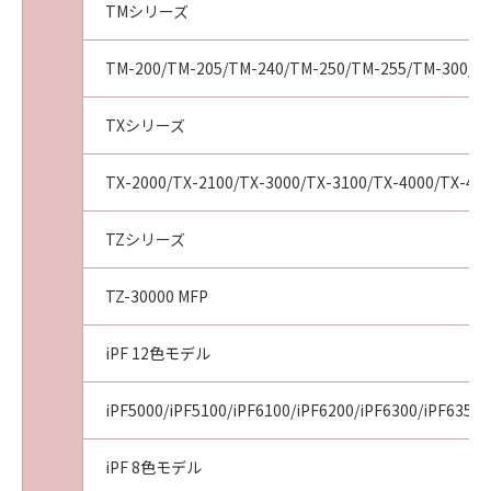
TMシリーズ
(2) お客様は、「本ソフトウエア」及びその複
製物のすべてを廃棄及び消去することにより、
本契約を終了させることができます。
TM-200/TM-205/TM-240/TM-250/TM-255/TM-300/T
(3) キヤノンは、お客様が本契約のいずれかの条
項に違反した場合、直ちに本契約を終了させる
TXシリーズ
ことができます。
(4) お客様は、上記(3)による本契約の終了後直
TX-2000/TX-2100/TX-3000/TX-3100/TX-4000/TX-41
ちに、「本ソフトウエア」及びその複製物のす
べてを廃棄及び消去するものとします。
TZシリーズ
準拠法
本契約は、日本国法に準拠するものとします。
TZ-30000 MFP
U.S. GOVERNMENT RESTRICTED RIGHTS
NOTICE:
iPF 12色モデル
The Software is a "commercial item," as that
term is defined at 48 C.F.R. 2.101 (Oct 1995),
consisting of "commercial computer
iPF5000/iPF5100/iPF6100/iPF6200/iPF6300/iPF6350/
software" and "commercial computer
software documentation," as such terms are
iPF 8色モデル
used in 48 C.F.R. 12.212 (Sept 1995).