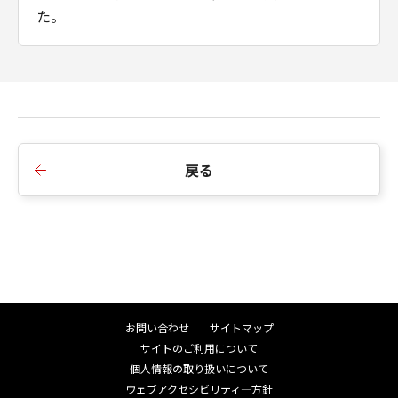
た。
■Ver.3.41.10
1.対応機種を追加しました。
戻る
■Ver.3.40.10
1.サポートOSにWindows 11を追加しました。
2.ストックフォトサービス連携機能が追加されまし
た。
■Ver.3.21.10
お問い合わせ
サイトマップ
1.以下のケースで、インターネット経由で
サイトのご利用について
PosterArtistがアップグレードされる機能が追加さ
個人情報の取り扱いについて
れました。
ウェブアクセシビリティ―方針