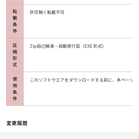
転
許可無く転載不可
載
条
件
圧
Zip自己解凍・自動実行型（EXE 形式）
縮
形
式
使
このソフトウエアをダウンロードする前に、本ページ冒
用
条
件
変更履歴