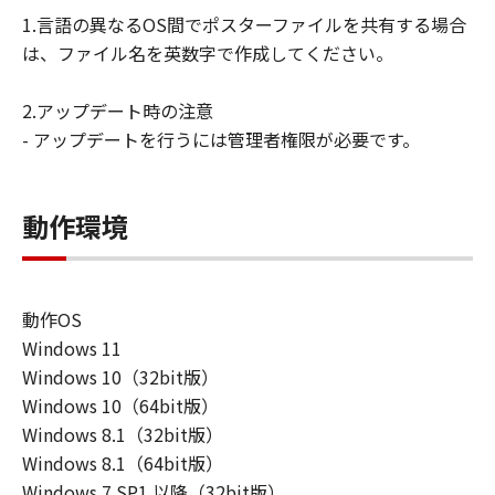
ーザ（以下「指定ユーザ」と言います）
1.言語の異なるOS間でポスターファイルを共有する場合
に、本契約の条件の下で、「許諾ソフトウ
は、ファイル名を英数字で作成してください。
エア」を使用させることができます。その
場合、お客様には、かかる「指定ユーザ」
2.アップデート時の注意
を本契約の条件に従わせることにつき、す
- アップデートを行うには管理者権限が必要です。
べての責任を負っていただくものとしま
す。 (2) お客様は、再使用許諾、譲渡、頒
布、貸与その他の方法により、第三者に
動作環境
「本ソフトウエア」を使用もしくは利用さ
せることはできません。
(3) お客様は、「本ソフトウエア」の全部
動作OS
または一部を修正、改変、リバース・エン
Windows 11
ジニアリング、逆コンパイルまたは逆アセ
Windows 10（32bit版）
ンブル等することはできません。また第三
Windows 10（64bit版）
者にこのような行為をさせてはなりませ
Windows 8.1（32bit版）
ん。
Windows 8.1（64bit版）
(4) 本契約に明示的に定める場合を除き、
Windows 7 SP1 以降（32bit版）