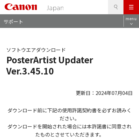
検
このページの本文へ
メ
索
ロ
ニ
menu
サポート
ー
ュ
カ
ー
ル
ナ
ソフトウエアダウンロード
ビ
PosterArtist Updater
Ver.3.45.10
更新日：2024年07月04日
ダウンロード前に下記の使用許諾契約書を必ずお読みく
ださい。
ダウンロードを開始された場合には本許諾書に同意され
たものとさせていただきます。