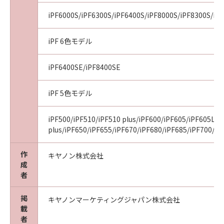
Consistent with 48 C.F.R. 12.212 and 48 C.F.R.
iPF6000S/iPF6300S/iPF6400S/iPF8000S/iPF8300S/iP
227.7202-1 through 227.7202-4 (June 1995),
all U.S. Government End Users shall acquire
iPF 6色モデル
the Software with only those rights set forth
herein. Manufacturer is Canon Inc./30-2,
iPF6400SE/iPF8400SE
Shimomaruko 3-chome, Ohta-ku, Tokyo 146-
8501, Japan.
iPF 5色モデル
本条において、"the Software"という語は、本
契約における「本ソフトウエア」を意味するも
のとします。
iPF500/iPF510/iPF510 plus/iPF600/iPF605/iPF605L/i
plus/iPF650/iPF655/iPF670/iPF680/iPF685/iPF700/iP
以上
作
キヤノン株式会社
キヤノン株式会社
成
者
掲
キヤノンマーケティングジャパン株式会社
載
者