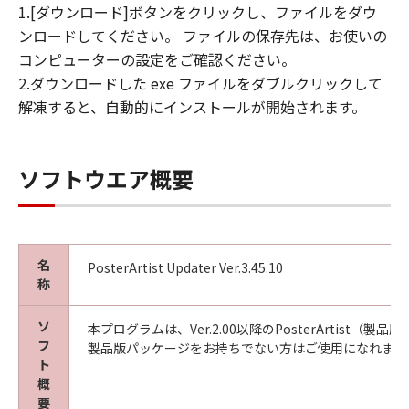
1.[ダウンロード]ボタンをクリックし、ファイルをダウ
見された場合には、キヤノンは、「メディ
ンロードしてください。 ファイルの保存先は、お使いの
ア」を交換いたします。
コンピューターの設定をご確認ください。
保証の否認・免責
2.ダウンロードした exe ファイルをダブルクリックして
(1) 「本ソフトウエア」は、『現状のまま』の
解凍すると、自動的にインストールが開始されます。
状態で使用許諾されます。キヤノン、キヤノン
の関連会社、それらの販売代理店及び販売店
は、「本ソフトウエア」に関して、商品性及び
特定の目的への適合性の保証を含め、いかなる
ソフトウエア概要
保証も、明示たると黙示たるとを問わず一切し
ないものとします。
(2) キヤノン、キヤノンの関連会社、それらの販
売代理店及び販売店は、「許諾ソフトウエア」
名
PosterArtist Updater Ver.3.45.10
の使用または使用不能から生ずるいかなる損害
称
（逸失利益及びその他の派生的または付随的な
損害を含むがこれらに限定されない）につい
ソ
本プログラムは、Ver.2.00以降のPosterArtis
フ
て、一切の責任を負わないものとします。例
製品版パッケージをお持ちでない方はご使用になれませ
ト
え、キヤノン、キヤノンの関連会社、それらの
概
販売代理店及び販売店がかかる損害の可能性に
要