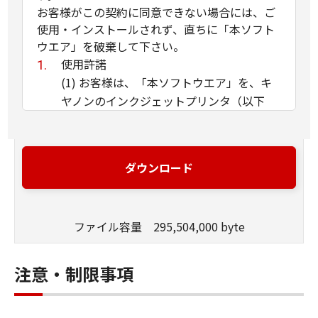
お客様がこの契約に同意できない場合には、ご
使用・インストールされず、直ちに「本ソフト
ウエア」を破棄して下さい。
使用許諾
(1) お客様は、「本ソフトウエア」を、キ
ヤノンのインクジェットプリンタ（以下
「プリンタ」と言います）に直接またはネ
ットワークを通じ接続される複数のコンピ
ュータのそれぞれにおいて使用（「使用」
ダウンロード
とは、「許諾ソフトウエア」をコンピュー
タの記憶媒体上にインストールすること、
またはコンピュータにおいて表示するこ
ファイル容量 295,504,000 byte
と、アクセスすること、読み出すこと、も
しくは実行することのいずれも含むものと
します）することができます。お客様はま
注意・制限事項
た、お客様が「プリンタ」を使用すること
を許可したお客様のイントラネット内のユ