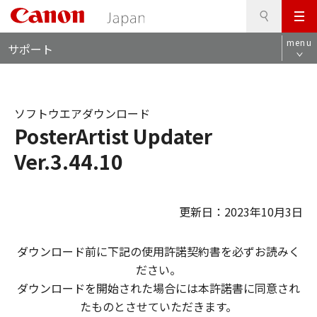
検
このページの本文へ
メ
索
ロ
ニ
menu
サポート
ー
ュ
カ
ー
ル
ナ
ソフトウエアダウンロード
ビ
PosterArtist Updater
Ver.3.44.10
更新日：2023年10月3日
ダウンロード前に下記の使用許諾契約書を必ずお読みく
ださい。
ダウンロードを開始された場合には本許諾書に同意され
たものとさせていただきます。