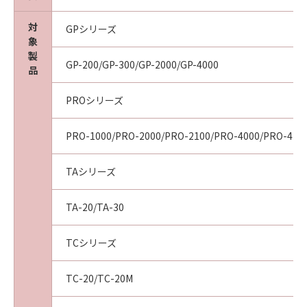
ついて知らされていた場合でも同様です。
(3) キヤノン、キヤノンの関連会社、それらの販
対
GPシリーズ
売代理店及び販売店は、「本ソフトウエア」の
象
使用に起因または関連してお客様と第三者との
製
GP-200/GP-300/GP-2000/GP-4000
間に生じたいかなる紛争についても、一切責任
品
を負わないものとします。
PROシリーズ
(4) 以上が、「本ソフトウエア」に関するキヤノ
ン、キヤノンの関連会社、それらの販売代理店
及び販売店のすべての責任であり、お客様の唯
PRO-1000/PRO-2000/PRO-2100/PRO-4000/PRO-410
一の救済です。
輸出
TAシリーズ
お客様は、日本国政府または関連する外国政府
より必要な認可等を得ることなしに「本ソフト
TA-20/TA-30
ウエア」の全部または一部を、直接または間接
に輸出してはなりません。
TCシリーズ
契約期間
(1) 本契約は、お客様が「本ソフトウエア」を
TC-20/TC-20M
インストールされた時点で発効し、下記(2)また
は(3)により終了されるまで有効に存続します。