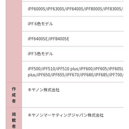
Consistent with 48 C.F.R. 12.212 and 48 C.F.R.
iPF6000S/iPF6300S/iPF6400S/iPF8000S/iPF8300S/iP
227.7202-1 through 227.7202-4 (June 1995),
all U.S. Government End Users shall acquire
iPF 6色モデル
the Software with only those rights set forth
herein. Manufacturer is Canon Inc./30-2,
iPF6400SE/iPF8400SE
Shimomaruko 3-chome, Ohta-ku, Tokyo 146-
8501, Japan.
iPF 5色モデル
本条において、"the Software"という語は、本
契約における「本ソフトウエア」を意味するも
のとします。
iPF500/iPF510/iPF510 plus/iPF600/iPF605/iPF605L/i
plus/iPF650/iPF655/iPF670/iPF680/iPF685/iPF700/iP
以上
作
キヤノン株式会社
キヤノン株式会社
成
者
掲
キヤノンマーケティングジャパン株式会社
載
者