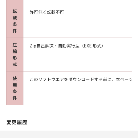
転
許可無く転載不可
載
条
件
圧
Zip自己解凍・自動実行型（EXE 形式）
縮
形
式
使
このソフトウエアをダウンロードする前に、本ページ冒
用
条
件
変更履歴