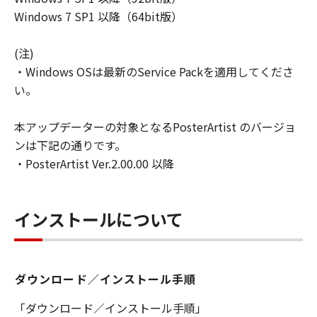
キヤノンは「本ソフトウエア」に関する知
Windows 7 SP1 以降（64bit版）
的財産権のいかなる権利もお客様に付与す
るものではありません。
(注)
所有権
・Windows OSは最新のService Packを適用してくださ
「本ソフトウエア」及びその複製物に係る
い。
権限及び所有権は、その内容によりキヤノ
ンまたはキヤノンのライセンサーに帰属し
本アップデーターの対象となるPosterArtist のバージョ
ます。
ンは下記の通りです。
・PosterArtist Ver.2.00.00 以降
保証
「許諾ソフトウエア」が、CD-ROM等の記
憶媒体に格納されて提供されている場合、
インストールについて
キヤノンは、お客様が「許諾ソフトウエ
ア」を購入した日から90日の間、「許諾ソ
フトウエア」が格納されている記憶媒体
（以下「メディア」と言います）に物理的
ダウンロード／インストール手順
な欠陥がないことを保証します。当該保証
「ダウンロード／インストール手順」
期間中に「メディア」に物理的な欠陥が発