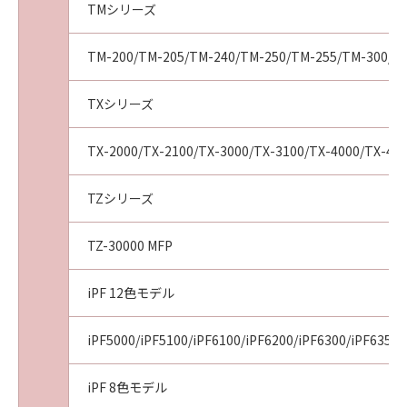
TMシリーズ
(2) お客様は、「本ソフトウエア」及びその複
製物のすべてを廃棄及び消去することにより、
本契約を終了させることができます。
TM-200/TM-205/TM-240/TM-250/TM-255/TM-300/T
(3) キヤノンは、お客様が本契約のいずれかの条
項に違反した場合、直ちに本契約を終了させる
TXシリーズ
ことができます。
(4) お客様は、上記(3)による本契約の終了後直
TX-2000/TX-2100/TX-3000/TX-3100/TX-4000/TX-41
ちに、「本ソフトウエア」及びその複製物のす
べてを廃棄及び消去するものとします。
TZシリーズ
準拠法
本契約は、日本国法に準拠するものとします。
TZ-30000 MFP
U.S. GOVERNMENT RESTRICTED RIGHTS
NOTICE:
iPF 12色モデル
The Software is a "commercial item," as that
term is defined at 48 C.F.R. 2.101 (Oct 1995),
consisting of "commercial computer
iPF5000/iPF5100/iPF6100/iPF6200/iPF6300/iPF6350/
software" and "commercial computer
software documentation," as such terms are
iPF 8色モデル
used in 48 C.F.R. 12.212 (Sept 1995).