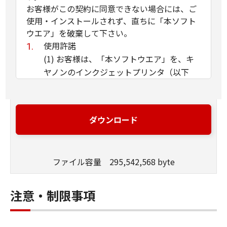
お客様がこの契約に同意できない場合には、ご
使用・インストールされず、直ちに「本ソフト
ウエア」を破棄して下さい。
使用許諾
(1) お客様は、「本ソフトウエア」を、キ
ヤノンのインクジェットプリンタ（以下
「プリンタ」と言います）に直接またはネ
ットワークを通じ接続される複数のコンピ
ュータのそれぞれにおいて使用（「使用」
ダウンロード
とは、「許諾ソフトウエア」をコンピュー
タの記憶媒体上にインストールすること、
またはコンピュータにおいて表示するこ
ファイル容量 295,542,568 byte
と、アクセスすること、読み出すこと、も
しくは実行することのいずれも含むものと
します）することができます。お客様はま
注意・制限事項
た、お客様が「プリンタ」を使用すること
を許可したお客様のイントラネット内のユ