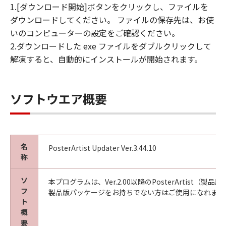
1.[ダウンロード開始]ボタンをクリックし、ファイルを
見された場合には、キヤノンは、「メディ
ダウンロードしてください。 ファイルの保存先は、お使
ア」を交換いたします。
いのコンピューターの設定をご確認ください。
保証の否認・免責
2.ダウンロードした exe ファイルをダブルクリックして
(1) 「本ソフトウエア」は、『現状のまま』の
解凍すると、自動的にインストールが開始されます。
状態で使用許諾されます。キヤノン、キヤノン
の関連会社、それらの販売代理店及び販売店
は、「本ソフトウエア」に関して、商品性及び
特定の目的への適合性の保証を含め、いかなる
ソフトウエア概要
保証も、明示たると黙示たるとを問わず一切し
ないものとします。
(2) キヤノン、キヤノンの関連会社、それらの販
売代理店及び販売店は、「許諾ソフトウエア」
名
PosterArtist Updater Ver.3.44.10
の使用または使用不能から生ずるいかなる損害
称
（逸失利益及びその他の派生的または付随的な
損害を含むがこれらに限定されない）につい
ソ
本プログラムは、Ver.2.00以降のPosterArtis
フ
て、一切の責任を負わないものとします。例
製品版パッケージをお持ちでない方はご使用になれませ
ト
え、キヤノン、キヤノンの関連会社、それらの
概
販売代理店及び販売店がかかる損害の可能性に
要