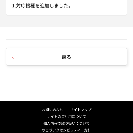
1.対応機種を追加しました。
■Ver.3.40.10
1.サポートOSにWindows 11を追加しました。
2.ストックフォトサービス連携機能が追加されまし
た。
戻る
■Ver.3.21.10
1.以下のケースで、インターネット経由で
PosterArtistがアップグレードされる機能が追加さ
れました。
-インストール時
お問い合わせ
サイトマップ
-起動時
サイトのご利用について
-メニューから選択時
個人情報の取り扱いについて
ウェブアクセシビリティ―方針