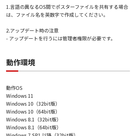
ーザ（以下「指定ユーザ」と言います）
1.言語の異なるOS間でポスターファイルを共有する場合
に、本契約の条件の下で、「許諾ソフトウ
は、ファイル名を英数字で作成してください。
エア」を使用させることができます。その
場合、お客様には、かかる「指定ユーザ」
2.アップデート時の注意
を本契約の条件に従わせることにつき、す
- アップデートを行うには管理者権限が必要です。
べての責任を負っていただくものとしま
す。 (2) お客様は、再使用許諾、譲渡、頒
布、貸与その他の方法により、第三者に
動作環境
「本ソフトウエア」を使用もしくは利用さ
せることはできません。
(3) お客様は、「本ソフトウエア」の全部
動作OS
または一部を修正、改変、リバース・エン
Windows 11
ジニアリング、逆コンパイルまたは逆アセ
Windows 10（32bit版）
ンブル等することはできません。また第三
Windows 10（64bit版）
者にこのような行為をさせてはなりませ
Windows 8.1（32bit版）
ん。
Windows 8.1（64bit版）
(4) 本契約に明示的に定める場合を除き、
Windows 7 SP1 以降（32bit版）