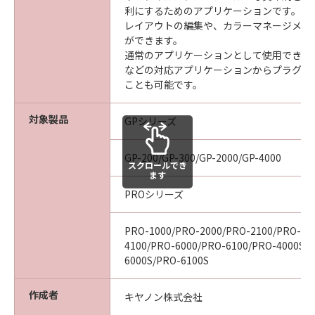
ついて知らされていた場合でも同様です。
利にするためのアプリケーションです。
(3) キヤノン、キヤノンの関連会社、それらの販
レイアウトの編集や、カラーマネージメン
売代理店及び販売店は、「本ソフトウエア」の
ができます。
使用に起因または関連してお客様と第三者との
通常のアプリケーションとして使用できる他、
間に生じたいかなる紛争についても、一切責任
などの対応アプリケーションからプラグイ
ことも可能です。
を負わないものとします。
(4) 以上が、「本ソフトウエア」に関するキヤノ
対象製品
ン、キヤノンの関連会社、それらの販売代理店
GPシリーズ
及び販売店のすべての責任であり、お客様の唯
一の救済です。
GP-200/GP-300/GP-2000/GP-4000
スクロールでき
輸出
ます
お客様は、日本国政府または関連する外国政府
PROシリーズ
より必要な認可等を得ることなしに「本ソフト
ウエア」の全部または一部を、直接または間接
PRO-1000/PRO-2000/PRO-2100/PRO-40
に輸出してはなりません。
4100/PRO-6000/PRO-6100/PRO-4000S/
契約期間
6000S/PRO-6100S
(1) 本契約は、お客様が「本ソフトウエア」を
インストールされた時点で発効し、下記(2)また
作成者
キヤノン株式会社
は(3)により終了されるまで有効に存続します。