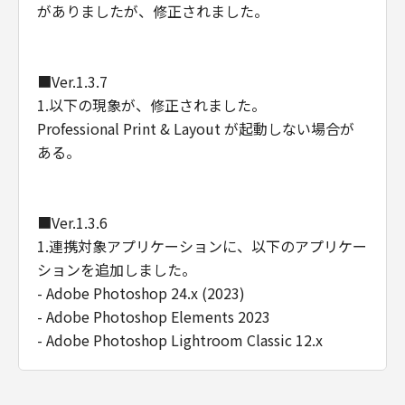
がありましたが、修正されました。
Consistent with 48 C.F.R. 12.212 and 48 C.F.R.
227.7202-1 through 227.7202-4 (June 1995),
all U.S. Government End Users shall acquire
■Ver.1.3.7
the Software with only those rights set forth
1.以下の現象が、修正されました。
herein. Manufacturer is Canon Inc./30-2,
Shimomaruko 3-chome, Ohta-ku, Tokyo 146-
Professional Print & Layout が起動しない場合が
8501, Japan.
ある。
本条において、"the Software"という語は、本
契約における「本ソフトウエア」を意味するも
のとします。
■Ver.1.3.6
1.連携対象アプリケーションに、以下のアプリケー
以上
ションを追加しました。
キヤノン株式会社
- Adobe Photoshop 24.x (2023)
- Adobe Photoshop Elements 2023
- Adobe Photoshop Lightroom Classic 12.x
[スタート] メニュー → [Canon Utilities] →