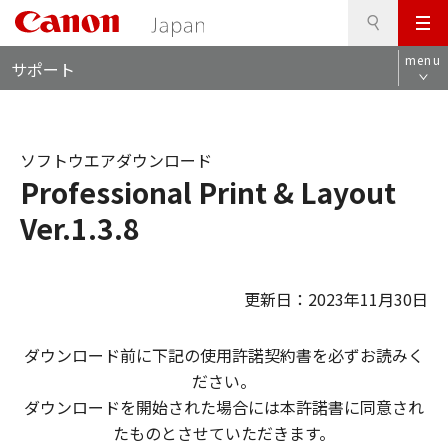
検
このページの本文へ
メ
索
ロ
ニ
menu
サポート
ー
ュ
カ
ー
ル
ナ
ソフトウエアダウンロード
ビ
Professional Print & Layout
Ver.1.3.8
更新日：2023年11月30日
ダウンロード前に下記の使用許諾契約書を必ずお読みく
ださい。
ダウンロードを開始された場合には本許諾書に同意され
たものとさせていただきます。