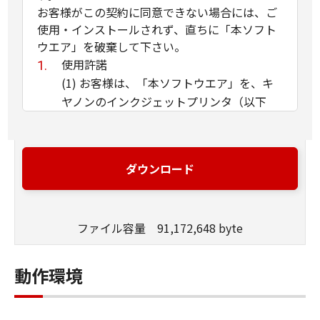
お客様がこの契約に同意できない場合には、ご
使用・インストールされず、直ちに「本ソフト
ウエア」を破棄して下さい。
使用許諾
(1) お客様は、「本ソフトウエア」を、キ
ヤノンのインクジェットプリンタ（以下
「プリンタ」と言います）に直接またはネ
ットワークを通じ接続される複数のコンピ
ュータのそれぞれにおいて使用（「使用」
ダウンロード
とは、「許諾ソフトウエア」をコンピュー
タの記憶媒体上にインストールすること、
またはコンピュータにおいて表示するこ
ファイル容量 91,172,648 byte
と、アクセスすること、読み出すこと、も
しくは実行することのいずれも含むものと
します）することができます。お客様はま
動作環境
た、お客様が「プリンタ」を使用すること
を許可したお客様のイントラネット内のユ