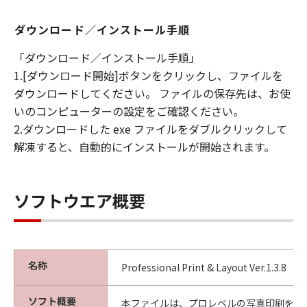
見された場合には、キヤノンは、「メディ
ダウンロード／インストール手順
ア」を交換いたします。
保証の否認・免責
「ダウンロード／インストール手順」
(1) 「本ソフトウエア」は、『現状のまま』の
1.[ダウンロード開始]ボタンをクリックし、ファイルを
状態で使用許諾されます。キヤノン、キヤノン
ダウンロードしてください。 ファイルの保存先は、お使
の関連会社、それらの販売代理店及び販売店
いのコンピューターの設定をご確認ください。
は、「本ソフトウエア」に関して、商品性及び
2.ダウンロードした exe ファイルをダブルクリックして
特定の目的への適合性の保証を含め、いかなる
保証も、明示たると黙示たるとを問わず一切し
解凍すると、自動的にインストールが開始されます。
ないものとします。
(2) キヤノン、キヤノンの関連会社、それらの販
売代理店及び販売店は、「許諾ソフトウエア」
ソフトウエア概要
の使用または使用不能から生ずるいかなる損害
（逸失利益及びその他の派生的または付随的な
損害を含むがこれらに限定されない）につい
て、一切の責任を負わないものとします。例
名称
Professional Print & Layout Ver.1.3.8
え、キヤノン、キヤノンの関連会社、それらの
販売代理店及び販売店がかかる損害の可能性に
ソフト概要
本ファイルは、プロレベルの写真印刷をよ