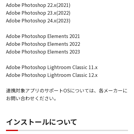
キヤノンは「本ソフトウエア」に関する知
Adobe Photoshop 22.x(2021)
的財産権のいかなる権利もお客様に付与す
Adobe Photoshop 23.x(2022)
るものではありません。
Adobe Photoshop 24.x(2023)
所有権
「本ソフトウエア」及びその複製物に係る
Adobe Photoshop Elements 2021
権限及び所有権は、その内容によりキヤノ
Adobe Photoshop Elements 2022
ンまたはキヤノンのライセンサーに帰属し
Adobe Photoshop Elements 2023
ます。
Adobe Photoshop Lightroom Classic 11.x
保証
Adobe Photoshop Lightroom Classic 12.x
「許諾ソフトウエア」が、CD-ROM等の記
憶媒体に格納されて提供されている場合、
連携対象アプリのサポートOSについては、各メーカーに
キヤノンは、お客様が「許諾ソフトウエ
お問い合わせください。
ア」を購入した日から90日の間、「許諾ソ
フトウエア」が格納されている記憶媒体
（以下「メディア」と言います）に物理的
インストールについて
な欠陥がないことを保証します。当該保証
期間中に「メディア」に物理的な欠陥が発