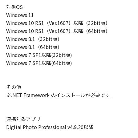
ーザ（以下「指定ユーザ」と言います）
対象OS
に、本契約の条件の下で、「許諾ソフトウ
Windows 11
エア」を使用させることができます。その
Windows 10 RS1（Ver.1607）以降（32bit版）
場合、お客様には、かかる「指定ユーザ」
Windows 10 RS1（Ver.1607）以降（64bit版）
を本契約の条件に従わせることにつき、す
Windows 8.1（32bit版）
べての責任を負っていただくものとしま
Windows 8.1（64bit版）
す。 (2) お客様は、再使用許諾、譲渡、頒
Windows 7 SP1以降(32bit版)
布、貸与その他の方法により、第三者に
Windows 7 SP1以降(64bit版)
「本ソフトウエア」を使用もしくは利用さ
せることはできません。
(3) お客様は、「本ソフトウエア」の全部
その他
または一部を修正、改変、リバース・エン
※.NET Framework のインストールが必要です。
ジニアリング、逆コンパイルまたは逆アセ
ンブル等することはできません。また第三
者にこのような行為をさせてはなりませ
連携対象アプリ
ん。
Digital Photo Professional v4.9.20以降
(4) 本契約に明示的に定める場合を除き、