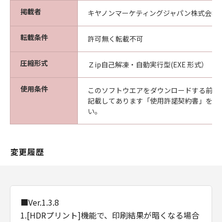
(2) お客様は、「本ソフトウエア」及びその複
掲載者
キヤノンマーケティングジャパン株式会社
製物のすべてを廃棄及び消去することにより、
本契約を終了させることができます。
転載条件
許可無く転載不可
(3) キヤノンは、お客様が本契約のいずれかの条
項に違反した場合、直ちに本契約を終了させる
圧縮形式
Ｚip自己解凍・自動実行型(EXE 形式）
ことができます。
(4) お客様は、上記(3)による本契約の終了後直
使用条件
ちに、「本ソフトウエア」及びその複製物のす
このソフトウエアをダウンロードする前に
べてを廃棄及び消去するものとします。
記載してあります「使用許諾契約書」を必
い。
準拠法
本契約は、日本国法に準拠するものとします。
U.S. GOVERNMENT RESTRICTED RIGHTS
NOTICE:
変更履歴
The Software is a "commercial item," as that
term is defined at 48 C.F.R. 2.101 (Oct 1995),
consisting of "commercial computer
software" and "commercial computer
■Ver.1.3.8
software documentation," as such terms are
1.[HDRプリント]機能で、印刷結果が暗くなる場合
used in 48 C.F.R. 12.212 (Sept 1995).