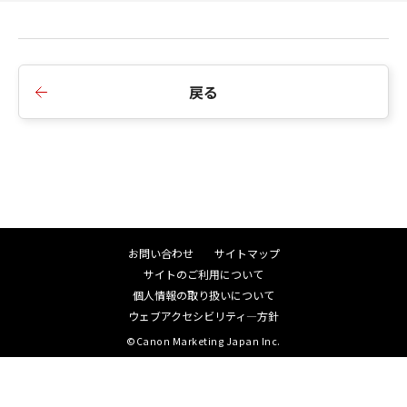
[Professional Print & Layout] から [Professional
Print & Layout プラグインインストール]を起動さ
せ、以下のフォルダーに Professional Print &
Layoutのプラグインをインストールさせて下さ
戻る
い。
【Adobe Photoshop 24.x (2023) : 64bit OS 環境】
C:\Program Files\Adobe\Adobe Photoshop
2023\Plug-ins
【Adobe Photoshop Elements 2023 : 64bit OS 環
お問い合わせ
サイトマップ
境】
サイトのご利用について
C:\Program Files\Adobe\Adobe Photoshop
個人情報の取り扱いについて
Elements 2023\Plug-ins
ウェブアクセシビリティ―方針
©Canon Marketing Japan Inc.
【Adobe Photoshop Lightroom Classic 12.x :
64bit OS 環境】