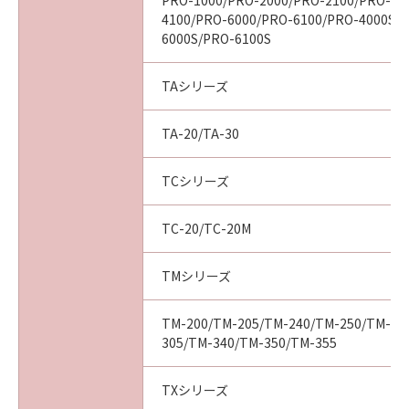
PRO-1000/PRO-2000/PRO-2100/PRO-40
ついて知らされていた場合でも同様です。
4100/PRO-6000/PRO-6100/PRO-4000S/
(3) キヤノン、キヤノンの関連会社、それらの販
6000S/PRO-6100S
売代理店及び販売店は、「本ソフトウエア」の
使用に起因または関連してお客様と第三者との
TAシリーズ
間に生じたいかなる紛争についても、一切責任
を負わないものとします。
TA-20/TA-30
(4) 以上が、「本ソフトウエア」に関するキヤノ
ン、キヤノンの関連会社、それらの販売代理店
及び販売店のすべての責任であり、お客様の唯
TCシリーズ
一の救済です。
輸出
TC-20/TC-20M
お客様は、日本国政府または関連する外国政府
より必要な認可等を得ることなしに「本ソフト
TMシリーズ
ウエア」の全部または一部を、直接または間接
に輸出してはなりません。
TM-200/TM-205/TM-240/TM-250/TM-25
契約期間
305/TM-340/TM-350/TM-355
(1) 本契約は、お客様が「本ソフトウエア」を
インストールされた時点で発効し、下記(2)また
TXシリーズ
は(3)により終了されるまで有効に存続します。