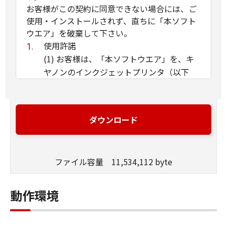
お客様がこの契約に同意できない場合には、ご
使用・インストールされず、直ちに「本ソフト
ウエア」を破棄して下さい。
使用許諾
(1) お客様は、「本ソフトウエア」を、キ
ヤノンのインクジェットプリンタ（以下
「プリンタ」と言います）に直接またはネ
ットワークを通じ接続される複数のコンピ
ュータのそれぞれにおいて使用（「使用」
ダウンロード
とは、「許諾ソフトウエア」をコンピュー
タの記憶媒体上にインストールすること、
またはコンピュータにおいて表示するこ
ファイル容量 11,534,112 byte
と、アクセスすること、読み出すこと、も
しくは実行することのいずれも含むものと
します）することができます。お客様はま
動作環境
た、お客様が「プリンタ」を使用すること
を許可したお客様のイントラネット内のユ