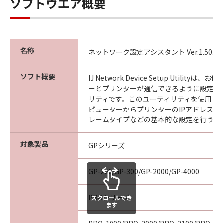
ソフトウエア概要
見された場合には、キヤノンは、「メディ
ア」を交換いたします。
保証の否認・免責
(1) 「本ソフトウエア」は、『現状のまま』の
名称
ネットワーク設定アシスタント Ver.1.50.0
状態で使用許諾されます。キヤノン、キヤノン
の関連会社、それらの販売代理店及び販売店
ソフト概要
IJ Network Device Setup Utility
は、「本ソフトウエア」に関して、商品性及び
ーとプリンターが通信できるように設定す
特定の目的への適合性の保証を含め、いかなる
リティです。このユーティリティを使用し
保証も、明示たると黙示たるとを問わず一切し
ピューターからプリンターのIPアドレスや
ないものとします。
レームタイプなどの基本的な設定を行うこ
(2) キヤノン、キヤノンの関連会社、それらの販
売代理店及び販売店は、「許諾ソフトウエア」
対象製品
GPシリーズ
の使用または使用不能から生ずるいかなる損害
（逸失利益及びその他の派生的または付随的な
GP-200/GP-300/GP-2000/GP-4000
損害を含むがこれらに限定されない）につい
て、一切の責任を負わないものとします。例
PROシリーズ
スクロールでき
え、キヤノン、キヤノンの関連会社、それらの
ます
販売代理店及び販売店がかかる損害の可能性に