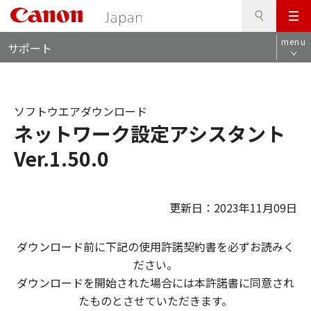
検
このページの本文へ
メ
索
ロ
ニ
menu
サポート
ー
ュ
カ
ー
ル
ナ
ソフトウエアダウンロード
ビ
ネットワーク設定アシスタント
Ver.1.50.0
更新日：2023年11月09日
ダウンロード前に下記の使用許諾契約書を必ずお読みく
ださい。
ダウンロードを開始された場合には本許諾書に同意され
たものとさせていただきます。