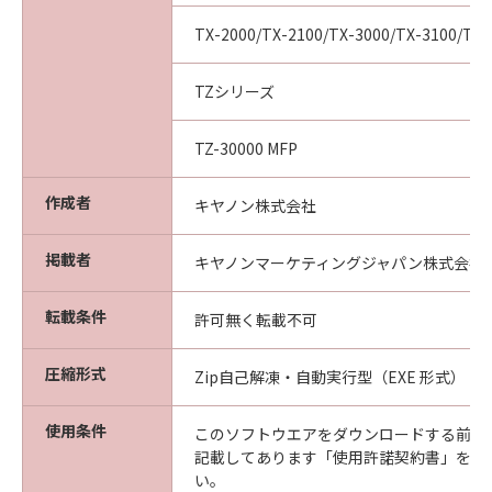
(2) お客様は、「本ソフトウエア」及びその複
TX-2000/TX-2100/TX-3000/TX-3100/TX-
製物のすべてを廃棄及び消去することにより、
本契約を終了させることができます。
(3) キヤノンは、お客様が本契約のいずれかの条
TZシリーズ
項に違反した場合、直ちに本契約を終了させる
ことができます。
TZ-30000 MFP
(4) お客様は、上記(3)による本契約の終了後直
ちに、「本ソフトウエア」及びその複製物のす
作成者
キヤノン株式会社
べてを廃棄及び消去するものとします。
準拠法
掲載者
キヤノンマーケティングジャパン株式会社
本契約は、日本国法に準拠するものとします。
U.S. GOVERNMENT RESTRICTED RIGHTS
転載条件
許可無く転載不可
NOTICE:
The Software is a "commercial item," as that
圧縮形式
Zip自己解凍・自動実行型（EXE 形式）
term is defined at 48 C.F.R. 2.101 (Oct 1995),
consisting of "commercial computer
使用条件
software" and "commercial computer
このソフトウエアをダウンロードする前に
記載してあります「使用許諾契約書」を必
software documentation," as such terms are
い。
used in 48 C.F.R. 12.212 (Sept 1995).