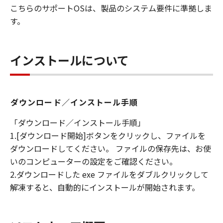
キヤノンは「本ソフトウエア」に関する知
こちらのサポートOSは、製品のシステム要件に準拠しま
的財産権のいかなる権利もお客様に付与す
す。
るものではありません。
所有権
インストールについて
「本ソフトウエア」及びその複製物に係る
権限及び所有権は、その内容によりキヤノ
ンまたはキヤノンのライセンサーに帰属し
ます。
ダウンロード／インストール手順
保証
「ダウンロード／インストール手順」
「許諾ソフトウエア」が、CD-ROM等の記
1.[ダウンロード開始]ボタンをクリックし、ファイルを
憶媒体に格納されて提供されている場合、
ダウンロードしてください。 ファイルの保存先は、お使
キヤノンは、お客様が「許諾ソフトウエ
いのコンピューターの設定をご確認ください。
ア」を購入した日から90日の間、「許諾ソ
2.ダウンロードした exe ファイルをダブルクリックして
フトウエア」が格納されている記憶媒体
解凍すると、自動的にインストールが開始されます。
（以下「メディア」と言います）に物理的
な欠陥がないことを保証します。当該保証
期間中に「メディア」に物理的な欠陥が発