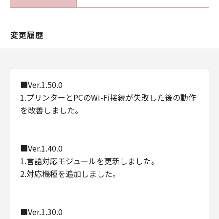
Consistent with 48 C.F.R. 12.212 and 48 C.F.R.
227.7202-1 through 227.7202-4 (June 1995),
all U.S. Government End Users shall acquire
変更履歴
the Software with only those rights set forth
herein. Manufacturer is Canon Inc./30-2,
Shimomaruko 3-chome, Ohta-ku, Tokyo 146-
8501, Japan.
■Ver.1.50.0
本条において、"the Software"という語は、本
1.プリンターとPCのWi-Fi接続が失敗した後の動作
契約における「本ソフトウエア」を意味するも
を改善しました。
のとします。
以上
■Ver.1.40.0
キヤノン株式会社
1.言語対応モジュールを更新しました。
2.対応機種を追加しました。
■Ver.1.30.0