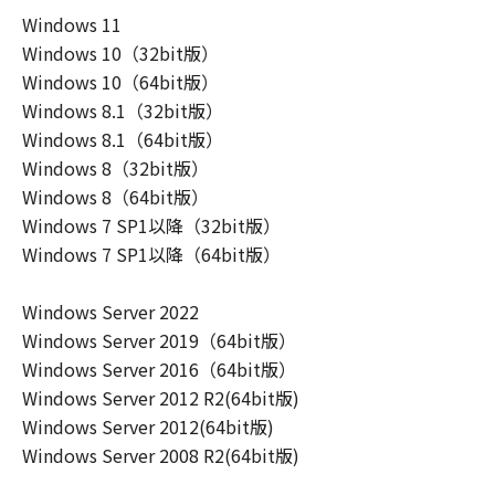
ーザ（以下「指定ユーザ」と言います）
Windows 11
に、本契約の条件の下で、「許諾ソフトウ
Windows 10（32bit版）
エア」を使用させることができます。その
Windows 10（64bit版）
場合、お客様には、かかる「指定ユーザ」
Windows 8.1（32bit版）
を本契約の条件に従わせることにつき、す
Windows 8.1（64bit版）
べての責任を負っていただくものとしま
Windows 8（32bit版）
す。 (2) お客様は、再使用許諾、譲渡、頒
Windows 8（64bit版）
布、貸与その他の方法により、第三者に
Windows 7 SP1以降（32bit版）
「本ソフトウエア」を使用もしくは利用さ
Windows 7 SP1以降（64bit版）
せることはできません。
(3) お客様は、「本ソフトウエア」の全部
Windows Server 2022
または一部を修正、改変、リバース・エン
Windows Server 2019（64bit版）
ジニアリング、逆コンパイルまたは逆アセ
Windows Server 2016（64bit版）
ンブル等することはできません。また第三
Windows Server 2012 R2(64bit版)
者にこのような行為をさせてはなりませ
Windows Server 2012(64bit版)
ん。
Windows Server 2008 R2(64bit版)
(4) 本契約に明示的に定める場合を除き、