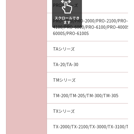
ついて知らされていた場合でも同様です。
PROシリーズ
(3) キヤノン、キヤノンの関連会社、それらの販
売代理店及び販売店は、「本ソフトウエア」の
スクロールでき
PRO-1000/PRO-2000/PRO-2100/PRO-40
ます
使用に起因または関連してお客様と第三者との
4100/PRO-6000/PRO-6100/PRO-4000S/
間に生じたいかなる紛争についても、一切責任
6000S/PRO-6100S
を負わないものとします。
(4) 以上が、「本ソフトウエア」に関するキヤノ
TAシリーズ
ン、キヤノンの関連会社、それらの販売代理店
及び販売店のすべての責任であり、お客様の唯
TA-20/TA-30
一の救済です。
輸出
お客様は、日本国政府または関連する外国政府
TMシリーズ
より必要な認可等を得ることなしに「本ソフト
ウエア」の全部または一部を、直接または間接
TM-200/TM-205/TM-300/TM-305
に輸出してはなりません。
契約期間
TXシリーズ
(1) 本契約は、お客様が「本ソフトウエア」を
インストールされた時点で発効し、下記(2)また
TX-2000/TX-2100/TX-3000/TX-3100/TX-
は(3)により終了されるまで有効に存続します。