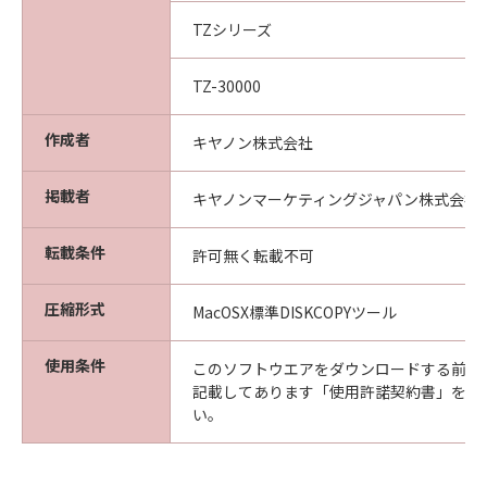
(2) お客様は、「本ソフトウエア」及びその複
TZシリーズ
製物のすべてを廃棄及び消去することにより、
本契約を終了させることができます。
TZ-30000
(3) キヤノンは、お客様が本契約のいずれかの条
項に違反した場合、直ちに本契約を終了させる
作成者
ことができます。
キヤノン株式会社
(4) お客様は、上記(3)による本契約の終了後直
ちに、「本ソフトウエア」及びその複製物のす
掲載者
キヤノンマーケティングジャパン株式会社
べてを廃棄及び消去するものとします。
準拠法
転載条件
許可無く転載不可
本契約は、日本国法に準拠するものとします。
U.S. GOVERNMENT RESTRICTED RIGHTS
圧縮形式
MacOSX標準DISKCOPYツール
NOTICE:
The Software is a "commercial item," as that
使用条件
このソフトウエアをダウンロードする前に
term is defined at 48 C.F.R. 2.101 (Oct 1995),
記載してあります「使用許諾契約書」を必
consisting of "commercial computer
い。
software" and "commercial computer
software documentation," as such terms are
used in 48 C.F.R. 12.212 (Sept 1995).