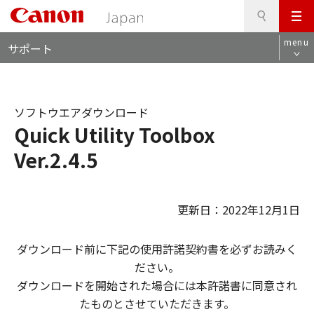
検
このページの本文へ
メ
索
ロ
ニ
menu
サポート
ー
ュ
カ
ー
ル
ナ
ソフトウエアダウンロード
ビ
Quick Utility Toolbox
Ver.2.4.5
更新日：2022年12月1日
ダウンロード前に下記の使用許諾契約書を必ずお読みく
ださい。
ダウンロードを開始された場合には本許諾書に同意され
たものとさせていただきます。