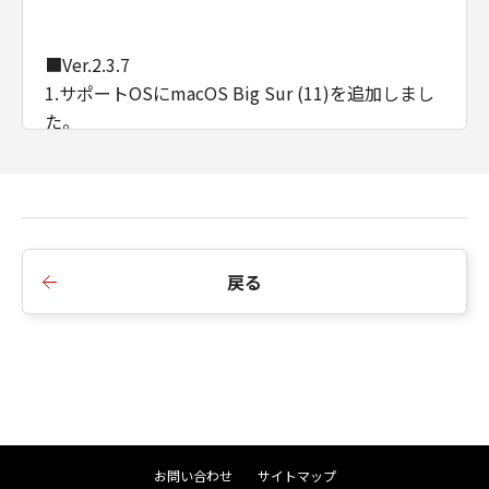
■Ver.2.3.7
1.サポートOSにmacOS Big Sur (11)を追加しまし
た。
2.サポートOSにmacOS Catalina (10.15)を追加し
ました。
■Ver.2.3.5
戻る
1.対応機種を追加しました。
■Ver.2.3.0
1.サポートOSにmacOS Mojave (10.14)を追加しま
した。
2.対応機種を追加しました。
お問い合わせ
サイトマップ