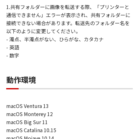
ーザ（以下「指定ユーザ」と言います）
1.共有フォルダーに画像を転送する際、「プリンターと
に、本契約の条件の下で、「許諾ソフトウ
通信できません」エラーが表示され、共有フォルダーに
エア」を使用させることができます。その
接続できない場合があります。転送先のフォルダー名を
場合、お客様には、かかる「指定ユーザ」
以下のように変更してください。
を本契約の条件に従わせることにつき、す
- 濁点、半濁点がない、ひらがな、カタカナ
べての責任を負っていただくものとしま
- 英語
す。 (2) お客様は、再使用許諾、譲渡、頒
- 数字
布、貸与その他の方法により、第三者に
「本ソフトウエア」を使用もしくは利用さ
せることはできません。
動作環境
(3) お客様は、「本ソフトウエア」の全部
または一部を修正、改変、リバース・エン
ジニアリング、逆コンパイルまたは逆アセ
macOS Ventura 13
ンブル等することはできません。また第三
macOS Monterey 12
者にこのような行為をさせてはなりませ
macOS Big Sur 11
ん。
macOS Catalina 10.15
(4) 本契約に明示的に定める場合を除き、
macOS Mojave 10.14