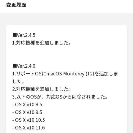
変更履歴
Consistent with 48 C.F.R. 12.212 and 48 C.F.R.
227.7202-1 through 227.7202-4 (June 1995),
all U.S. Government End Users shall acquire
the Software with only those rights set forth
■Ver.2.4.5
herein. Manufacturer is Canon Inc./30-2,
Shimomaruko 3-chome, Ohta-ku, Tokyo 146-
1.対応機種を追加しました。
8501, Japan.
本条において、"the Software"という語は、本
契約における「本ソフトウエア」を意味するも
■Ver.2.4.0
のとします。
1.サポートOSにmacOS Monterey (12)を追加しま
した。
以上
2.対応機種を追加しました。
キヤノン株式会社
3.以下のOSが、対応OSから削除されました。
- OS X v10.8.5
- OS X v10.9.5
- OS X v10.10.5
- OS X v10.11.6