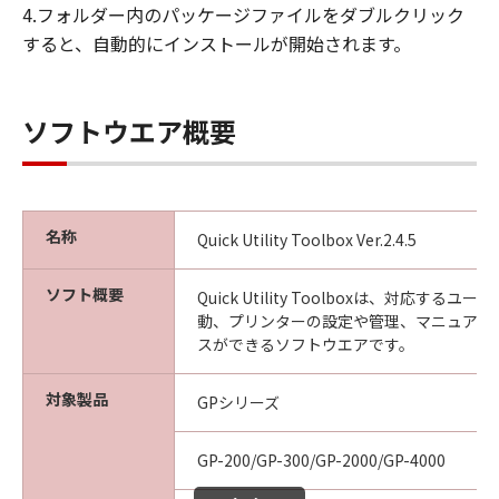
4.フォルダー内のパッケージファイルをダブルクリック
見された場合には、キヤノンは、「メディ
すると、自動的にインストールが開始されます。
ア」を交換いたします。
保証の否認・免責
(1) 「本ソフトウエア」は、『現状のまま』の
ソフトウエア概要
状態で使用許諾されます。キヤノン、キヤノン
の関連会社、それらの販売代理店及び販売店
は、「本ソフトウエア」に関して、商品性及び
特定の目的への適合性の保証を含め、いかなる
保証も、明示たると黙示たるとを問わず一切し
名称
Quick Utility Toolbox Ver.2.4.5
ないものとします。
(2) キヤノン、キヤノンの関連会社、それらの販
ソフト概要
Quick Utility Toolboxは、対応する
売代理店及び販売店は、「許諾ソフトウエア」
動、プリンターの設定や管理、マニュアル
の使用または使用不能から生ずるいかなる損害
スができるソフトウエアです。
（逸失利益及びその他の派生的または付随的な
損害を含むがこれらに限定されない）につい
対象製品
GPシリーズ
て、一切の責任を負わないものとします。例
え、キヤノン、キヤノンの関連会社、それらの
GP-200/GP-300/GP-2000/GP-4000
販売代理店及び販売店がかかる損害の可能性に