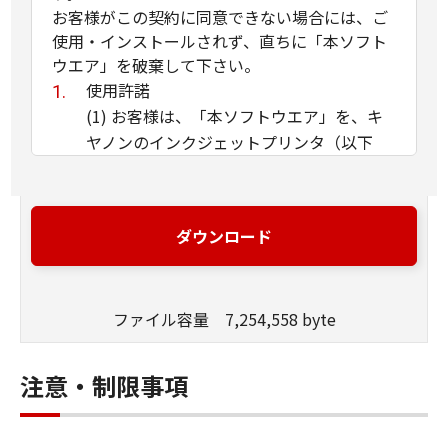
お客様がこの契約に同意できない場合には、ご
使用・インストールされず、直ちに「本ソフト
ウエア」を破棄して下さい。
使用許諾
(1) お客様は、「本ソフトウエア」を、キ
ヤノンのインクジェットプリンタ（以下
「プリンタ」と言います）に直接またはネ
ットワークを通じ接続される複数のコンピ
ュータのそれぞれにおいて使用（「使用」
ダウンロード
とは、「許諾ソフトウエア」をコンピュー
タの記憶媒体上にインストールすること、
またはコンピュータにおいて表示するこ
ファイル容量 7,254,558 byte
と、アクセスすること、読み出すこと、も
しくは実行することのいずれも含むものと
します）することができます。お客様はま
注意・制限事項
た、お客様が「プリンタ」を使用すること
を許可したお客様のイントラネット内のユ