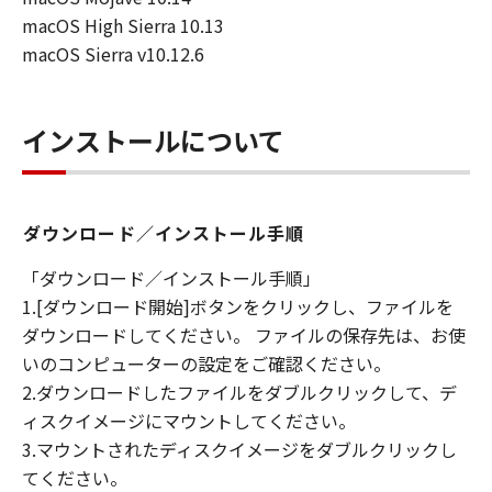
キヤノンは「本ソフトウエア」に関する知
macOS High Sierra 10.13
的財産権のいかなる権利もお客様に付与す
macOS Sierra v10.12.6
るものではありません。
所有権
「本ソフトウエア」及びその複製物に係る
インストールについて
権限及び所有権は、その内容によりキヤノ
ンまたはキヤノンのライセンサーに帰属し
ます。
ダウンロード／インストール手順
保証
「ダウンロード／インストール手順」
「許諾ソフトウエア」が、CD-ROM等の記
1.[ダウンロード開始]ボタンをクリックし、ファイルを
憶媒体に格納されて提供されている場合、
ダウンロードしてください。 ファイルの保存先は、お使
キヤノンは、お客様が「許諾ソフトウエ
いのコンピューターの設定をご確認ください。
ア」を購入した日から90日の間、「許諾ソ
2.ダウンロードしたファイルをダブルクリックして、デ
フトウエア」が格納されている記憶媒体
ィスクイメージにマウントしてください。
（以下「メディア」と言います）に物理的
3.マウントされたディスクイメージをダブルクリックし
な欠陥がないことを保証します。当該保証
てください。
期間中に「メディア」に物理的な欠陥が発