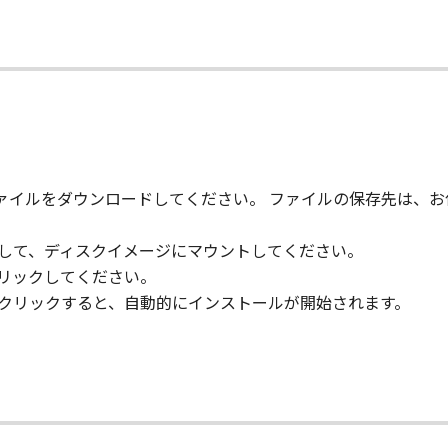
て
ウエア」をインストールされた時点で発効し、下記(2)または(
」及びその複製物のすべてを廃棄及び消去することにより、本契
のいずれかの条項に違反した場合、直ちに本契約を終了させるこ
本契約の終了後直ちに、「本ソフトウエア」及びその複製物のすべ
とします。
、ファイルをダウンロードしてください。 ファイルの保存先は、
GHTS NOTICE:
," as that term is defined at 48 C.F.R. 2.101 (Oct 1995), co
クして、ディスクイメージにマウントしてください。
 software documentation," as such terms are used in 48 C.
クリックしてください。
 227.7202-1 through 227.7202-4 (June 1995), all U.S. Governm
ルクリックすると、自動的にインストールが開始されます。
t forth herein. Manufacturer is Canon Inc./30-2, Shimomaru
re"という語は、本契約における「本ソフトウエア」を意味するものと