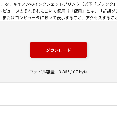
ウエア」を、キヤノンのインクジェットプリンタ（以下「プリンタ
ンピュータのそれぞれにおいて使用（「使用」とは、「許諾ソ
、またはコンピュータにおいて表示すること、アクセスするこ
す）することができます。お客様はまた、お客様が「プリンタ
下「指定ユーザ」と言います）に、本契約の条件の下で、「許
には、かかる「指定ユーザ」を本契約の条件に従わせることに
は、再使用許諾、譲渡、頒布、貸与その他の方法により、第三者
ダウンロード
エア」の全部または一部を修正、改変、リバース・エンジニアリ
た第三者にこのような行為をさせてはなりません。
ファイル容量 3,865,107 byte
場合を除き、キヤノンは「本ソフトウエア」に関する知的財産権
製物に係る権限及び所有権は、その内容によりキヤノンまたは