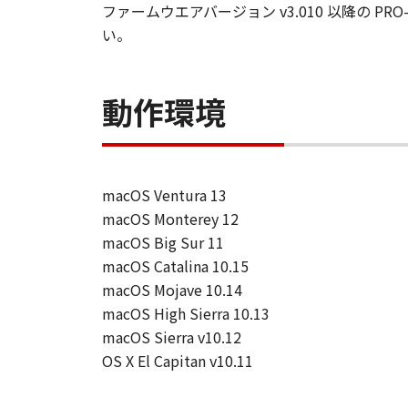
「許諾ソフトウエア」が、CD
ファームウエアバージョン v3.010 以降の PRO-100
購入した日から90日の間、「
い。
いことを保証します。当該保証
します。
動作環境
保証の否認・免責
(1) 「本ソフトウエア」は、『現
店は、「本ソフトウエア」に関して
一切しないものとします。
(2) キヤノン、キヤノンの関連会
macOS Ventura 13
る損害（逸失利益及びその他の派生
macOS Monterey 12
す。例え、キヤノン、キヤノンの関
macOS Big Sur 11
です。
macOS Catalina 10.15
(3) キヤノン、キヤノンの関連会
macOS Mojave 10.14
者との間に生じたいかなる紛争につ
macOS High Sierra 10.13
(4) 以上が、「本ソフトウエア」
macOS Sierra v10.12
様の唯一の救済です。
OS X El Capitan v10.11
輸出
お客様は、日本国政府または関連す
間接に輸出してはなりません。