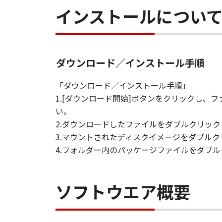
インストールについ
契約期間
(1) 本契約は、お客様が「本ソフト
ます。
(2) お客様は、「本ソフトウエア
(3) キヤノンは、お客様が本契約
ダウンロード／インストール手順
(4) お客様は、上記(3)による
準拠法
「ダウンロード／インストール手順」
本契約は、日本国法に準拠するもの
1.[ダウンロード開始]ボタンをクリックし
U.S. GOVERNMENT RESTRICTED RI
い。
The Software is a "commercial item
2.ダウンロードしたファイルをダブルクリッ
software" and "commercial computer
3.マウントされたディスクイメージをダブル
with 48 C.F.R. 12.212 and 48 C.F.R.
4.フォルダー内のパッケージファイルをダブ
Software with only those rights se
8501, Japan.
本条において、"the Softwa
ソフトウエア概要
以上
キヤノン株式会社