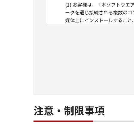
(1) お客様は、「本ソフト
ークを通じ接続される複数のコ
媒体上にインストールすること
ことのいずれも含むものとしま
イントラネット内のユーザ（以
ができます。その場合、お客様
ものとします。 (2) お客様
用させることはできません。
(3) お客様は、「本ソフトウ
ル等することはできません。ま
(4) 本契約に明示的に定める
のではありません。
所有権
注意・制限事項
「本ソフトウエア」及びその複
す。
保証