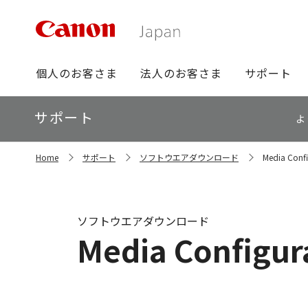
グ
個人のお客さま
法人のお客さま
サポート
ロ
ー
ロ
サポート
バ
よ
ー
ル
カ
ナ
サ
ル
Home
サポート
ソフトウエアダウンロード
Media Confi
イ
ビ
ナ
ト
ビ
内
の
現
ソフトウエアダウンロード
在
Media Configura
位
置