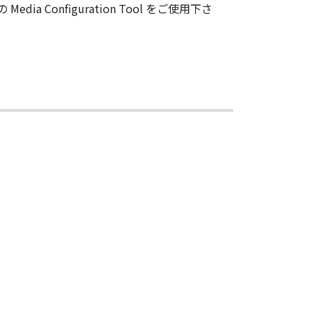
ンは、お客様が「許諾ソフトウエア」を
dia Configuration Tool をご使用下さ
」と言います）に物理的な欠陥がな
キヤノンは、「メディア」を交換いた
連会社、それらの販売代理店及び販売
証も、明示たると黙示たるとを問わず
使用または使用不能から生ずるいかな
て、一切の責任を負わないものとしま
について知らされていた場合でも同様
用に起因または関連してお客様と第三
び販売店のすべての責任であり、お客
ア」の全部または一部を、直接または