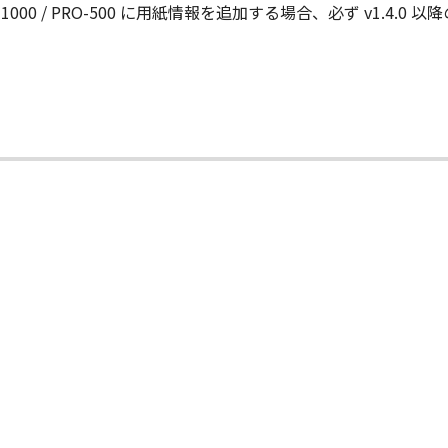
-ROM等の記憶媒体に格納されて提供されている場合、キヤノ
0 / PRO-500 に用紙情報を追加する場合、必ず v1.4.0 以降の Me
許諾ソフトウエア」が格納されている記憶媒体（以下「メディア
期間中に「メディア」に物理的な欠陥が発見された場合には、
状のまま』の状態で使用許諾されます。キヤノン、キヤノンの関
、商品性及び特定の目的への適合性の保証を含め、いかなる保
社、それらの販売代理店及び販売店は、「許諾ソフトウエア」の
的または付随的な損害を含むがこれらに限定されない）につい
連会社、それらの販売代理店及び販売店がかかる損害の可能性
社、それらの販売代理店及び販売店は、「本ソフトウエア」の使
いても、一切責任を負わないものとします。
に関するキヤノン、キヤノンの関連会社、それらの販売代理店及
る外国政府より必要な認可等を得ることなしに「本ソフトウエ