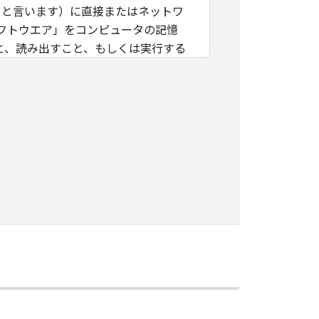
」と言います）に直接またはネットワ
フトウエア」をコンピュータの記憶
と、読み出すこと、もしくは実行する
」を使用することを許可したお客様の
諾ソフトウエア」を使用させること
つき、すべての責任を負っていただく
に「本ソフトウエア」を使用もしくは利
ング、逆コンパイルまたは逆アセンブ
のいかなる権利もお客様に付与するも
キヤノンのライセンサーに帰属しま