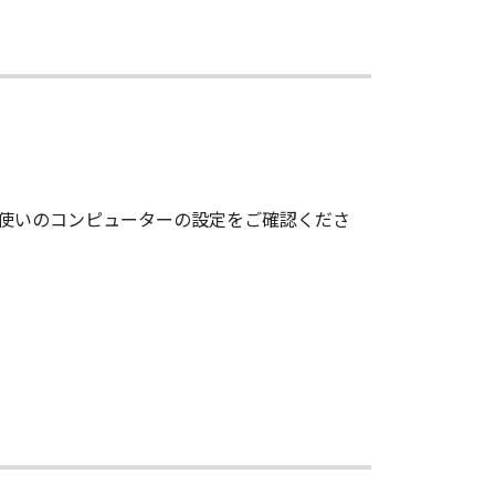
3)により終了されるまで有効に存続し
約を終了させることができます。
とができます。
てを廃棄及び消去するものとします。
お使いのコンピューターの設定をご確認くださ
nsisting of "commercial computer
F.R. 12.212 (Sept 1995). Consistent
ent End Users shall acquire the
ko 3-chome, Ohta-ku, Tokyo 146-
します。