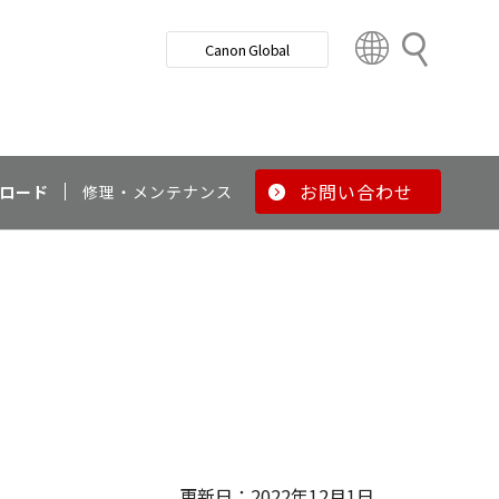
検
Canon Global
索
C
o
u
n
t
r
お問い合わせ
ロード
修理・メンテナンス
y
&
R
e
g
i
o
n
更新日：2022年12月1日