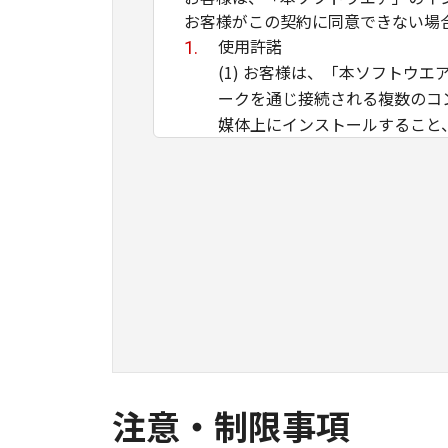
お客様がこの契約に同意できない場
使用許諾
(1) お客様は、「本ソフト
ークを通じ接続される複数のコ
媒体上にインストールすること
ことのいずれも含むものとしま
イントラネット内のユーザ（以
ができます。その場合、お客様
ものとします。 (2) お客様
用させることはできません。
(3) お客様は、「本ソフトウ
ル等することはできません。ま
(4) 本契約に明示的に定める
のではありません。
所有権
注意・制限事項
「本ソフトウエア」及びその複