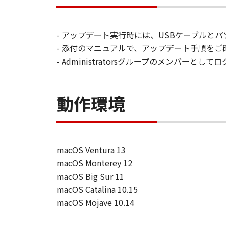
す。
保証
「許諾ソフトウエア」が、CD
- アップデート実行時には、USBケーブルと
購入した日から90日の間、「
- 添付のマニュアルで、アップデート手順をご
いことを保証します。当該保証
- Administratorsグループのメンバ
します。
保証の否認・免責
(1) 「本ソフトウエア」は、『現
動作環境
店は、「本ソフトウエア」に関して
一切しないものとします。
(2) キヤノン、キヤノンの関連会
る損害（逸失利益及びその他の派生
macOS Ventura 13
す。例え、キヤノン、キヤノンの関
macOS Monterey 12
です。
macOS Big Sur 11
(3) キヤノン、キヤノンの関連会
macOS Catalina 10.15
者との間に生じたいかなる紛争につ
macOS Mojave 10.14
(4) 以上が、「本ソフトウエア」
様の唯一の救済です。