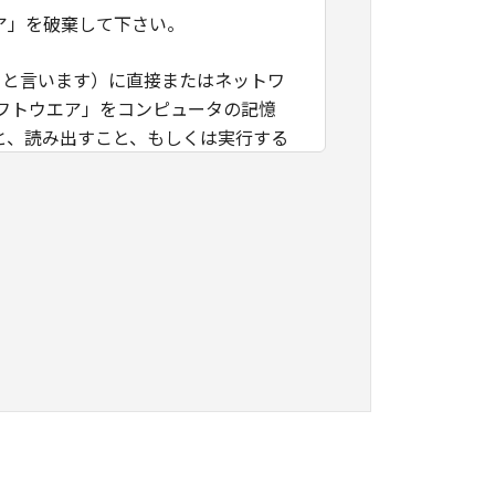
ア」を破棄して下さい。
」と言います）に直接またはネットワ
フトウエア」をコンピュータの記憶
と、読み出すこと、もしくは実行する
」を使用することを許可したお客様の
諾ソフトウエア」を使用させること
つき、すべての責任を負っていただく
に「本ソフトウエア」を使用もしくは利
ング、逆コンパイルまたは逆アセンブ
のいかなる権利もお客様に付与するも
キヤノンのライセンサーに帰属しま