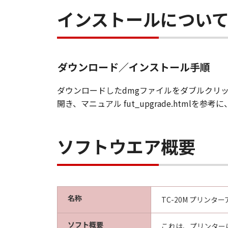
輸出
インストールについ
お客様は、日本国政府または関連す
間接に輸出してはなりません。
契約期間
(1) 本契約は、お客様が「本ソフト
ます。
ダウンロード／インストール手順
(2) お客様は、「本ソフトウエア
(3) キヤノンは、お客様が本契約
ダウンロードしたdmgファイルをダブルクリック
(4) お客様は、上記(3)による
開き、マニュアル fut_upgrade.htm
準拠法
本契約は、日本国法に準拠するもの
U.S. GOVERNMENT RESTRICTED RI
ソフトウエア概要
The Software is a "commercial item
software" and "commercial computer
with 48 C.F.R. 12.212 and 48 C.F.R.
Software with only those rights se
名称
8501, Japan.
TC-20M プリンターア
本条において、"the Softwa
ソフト概要
これは、プリンターに