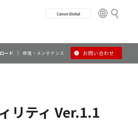
検
Canon Global
索
C
o
u
n
t
r
お問い合わせ
ロード
修理・メンテナンス
y
&
R
e
g
i
o
ティ Ver.1.1
n