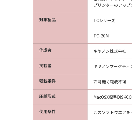
プリンターのアップ
以上
キヤノン株式会社
対象製品
TCシリーズ
TC-20M
作成者
キヤノン株式会社
掲載者
キヤノンマーケティ
転載条件
許可無く転載不可
圧縮形式
MacOSX標準DISKC
使用条件
このソフトウエアを