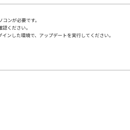
-ROM等の記憶媒体に格納されて提供されている場合、キヤノ
パソコンが必要です。
許諾ソフトウエア」が格納されている記憶媒体（以下「メディア
確認ください。
期間中に「メディア」に物理的な欠陥が発見された場合には、
ーとしてログインした環境で、アップデートを実行してください。
状のまま』の状態で使用許諾されます。キヤノン、キヤノンの関
、商品性及び特定の目的への適合性の保証を含め、いかなる保
社、それらの販売代理店及び販売店は、「許諾ソフトウエア」の
的または付随的な損害を含むがこれらに限定されない）につい
連会社、それらの販売代理店及び販売店がかかる損害の可能性
社、それらの販売代理店及び販売店は、「本ソフトウエア」の使
いても、一切責任を負わないものとします。
に関するキヤノン、キヤノンの関連会社、それらの販売代理店及