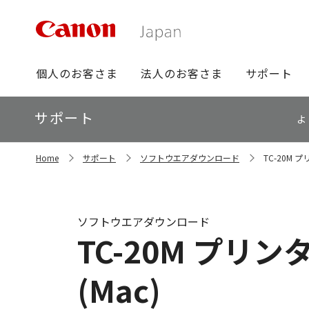
グ
個人のお客さま
法人のお客さま
サポート
ロ
ー
ロ
サポート
バ
よ
ー
ル
カ
ナ
サ
ル
Home
サポート
ソフトウエアダウンロード
TC-20M 
イ
ビ
ナ
ト
ビ
内
の
現
ソフトウエアダウンロード
在
TC-20M プリン
位
置
(Mac)