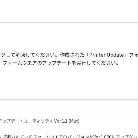
て
る外国政府より必要な認可等を得ることなしに「本ソフトウエ
ウエア」をインストールされた時点で発効し、下記(2)または(
」及びその複製物のすべてを廃棄及び消去することにより、本契
のいずれかの条項に違反した場合、直ちに本契約を終了させるこ
して解凍してください。作成された「Printer Update
本契約の終了後直ちに、「本ソフトウエア」及びその複製物のすべ
lを参考に、ファームウエアのアップデートを実行してください。
とします。
GHTS NOTICE:
," as that term is defined at 48 C.F.R. 2.101 (Oct 1995), co
 software documentation," as such terms are used in 48 C.
 227.7202-1 through 227.7202-4 (June 1995), all U.S. Governm
t forth herein. Manufacturer is Canon Inc./30-2, Shimomaru
ップデートユーティリティ Ver.1.1 (Mac)
re"という語は、本契約における「本ソフトウエア」を意味するものと
搭載されているファームウエアのバージョンをVer.1.020にアップ