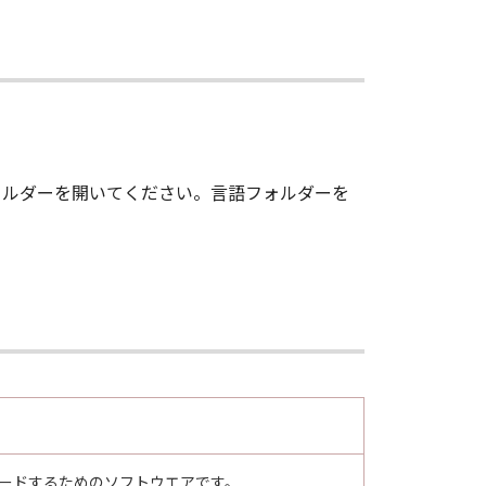
ア」の全部または一部を、直接または
3)により終了されるまで有効に存続し
約を終了させることができます。
とができます。
」フォルダーを開いてください。言語フォルダーを
てを廃棄及び消去するものとします。
nsisting of "commercial computer
F.R. 12.212 (Sept 1995). Consistent
ent End Users shall acquire the
ko 3-chome, Ohta-ku, Tokyo 146-
します。
グレードするためのソフトウエアです。