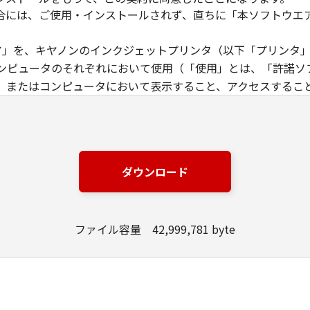
合には、ご使用・インストールされず、直ちに「本ソフトウエ
ウエア」を、キヤノンのインクジェットプリンタ（以下「プリンタ
ンピュータのそれぞれにおいて使用（「使用」とは、「許諾ソ
、またはコンピュータにおいて表示すること、アクセスするこ
す）することができます。お客様はまた、お客様が「プリンタ
下「指定ユーザ」と言います）に、本契約の条件の下で、「許
には、かかる「指定ユーザ」を本契約の条件に従わせることに
は、再使用許諾、譲渡、頒布、貸与その他の方法により、第三者
ダウンロード
エア」の全部または一部を修正、改変、リバース・エンジニアリ
た第三者にこのような行為をさせてはなりません。
ファイル容量 42,999,781 byte
場合を除き、キヤノンは「本ソフトウエア」に関する知的財産権
製物に係る権限及び所有権は、その内容によりキヤノンまたは