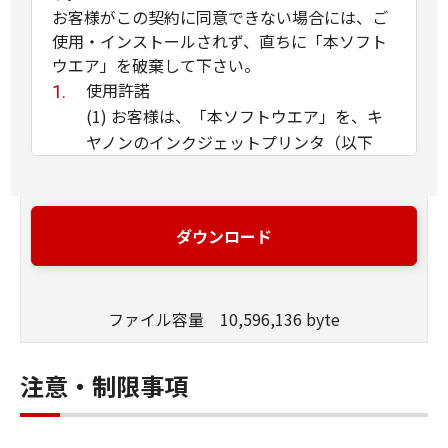
お客様がこの契約に同意できない場合には、ご
使用・インストールされず、直ちに「本ソフト
ウエア」を破棄して下さい。
使用許諾
(1) お客様は、「本ソフトウエア」を、キ
ヤノンのインクジェットプリンタ（以下
「プリンタ」と言います）に直接またはネ
ットワークを通じ接続される複数のコンピ
ュータのそれぞれにおいて使用（「使用」
ダウンロード
とは、「許諾ソフトウエア」をコンピュー
タの記憶媒体上にインストールすること、
またはコンピュータにおいて表示するこ
ファイル容量 10,596,136 byte
と、アクセスすること、読み出すこと、も
しくは実行することのいずれも含むものと
します）することができます。お客様はま
注意・制限事項
た、お客様が「プリンタ」を使用すること
を許可したお客様のイントラネット内のユ