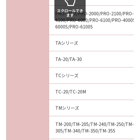
ついて知らされていた場合でも同様です。
(3) キヤノン、キヤノンの関連会社、それらの販
スクロールでき
PRO-1000/PRO-2000/PRO-2100/PRO-40
ます
売代理店及び販売店は、「本ソフトウエア」の
4100/PRO-6000/PRO-6100/PRO-4000S/
使用に起因または関連してお客様と第三者との
6000S/PRO-6100S
間に生じたいかなる紛争についても、一切責任
を負わないものとします。
TAシリーズ
(4) 以上が、「本ソフトウエア」に関するキヤノ
ン、キヤノンの関連会社、それらの販売代理店
TA-20/TA-30
及び販売店のすべての責任であり、お客様の唯
一の救済です。
TCシリーズ
輸出
お客様は、日本国政府または関連する外国政府
より必要な認可等を得ることなしに「本ソフト
TC-20/TC-20M
ウエア」の全部または一部を、直接または間接
に輸出してはなりません。
TMシリーズ
契約期間
(1) 本契約は、お客様が「本ソフトウエア」を
TM-200/TM-205/TM-240/TM-250/TM-25
インストールされた時点で発効し、下記(2)また
305/TM-340/TM-350/TM-355
は(3)により終了されるまで有効に存続します。