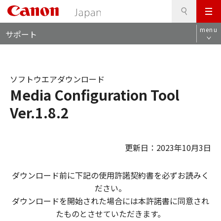
検
このページの本文へ
メ
索
ロ
ニ
menu
サポート
ー
ュ
カ
ー
ル
ナ
ソフトウエアダウンロード
ビ
Media Configuration Tool
Ver.1.8.2
更新日：2023年10月3日
ダウンロード前に下記の使用許諾契約書を必ずお読みく
ださい。
ダウンロードを開始された場合には本許諾書に同意され
たものとさせていただきます。