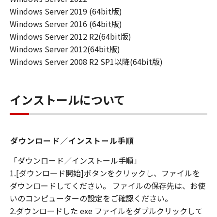
キヤノンは「本ソフトウエア」に関する知
Windows Server 2019 (64bit版)
的財産権のいかなる権利もお客様に付与す
Windows Server 2016 (64bit版)
るものではありません。
Windows Server 2012 R2(64bit版)
所有権
Windows Server 2012(64bit版)
「本ソフトウエア」及びその複製物に係る
Windows Server 2008 R2 SP1以降(64bit版)
権限及び所有権は、その内容によりキヤノ
ンまたはキヤノンのライセンサーに帰属し
ます。
インストールについて
保証
「許諾ソフトウエア」が、CD-ROM等の記
憶媒体に格納されて提供されている場合、
ダウンロード／インストール手順
キヤノンは、お客様が「許諾ソフトウエ
「ダウンロード／インストール手順」
ア」を購入した日から90日の間、「許諾ソ
1.[ダウンロード開始]ボタンをクリックし、ファイルを
フトウエア」が格納されている記憶媒体
ダウンロードしてください。 ファイルの保存先は、お使
（以下「メディア」と言います）に物理的
いのコンピューターの設定をご確認ください。
な欠陥がないことを保証します。当該保証
2.ダウンロードした exe ファイルをダブルクリックして
期間中に「メディア」に物理的な欠陥が発