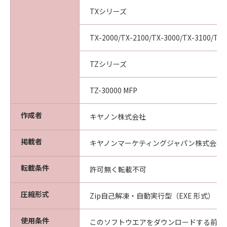
(2) お客様は、「本ソフトウエア」及びその複
TXシリーズ
製物のすべてを廃棄及び消去することにより、
本契約を終了させることができます。
TX-2000/TX-2100/TX-3000/TX-3100/TX-
(3) キヤノンは、お客様が本契約のいずれかの条
項に違反した場合、直ちに本契約を終了させる
TZシリーズ
ことができます。
(4) お客様は、上記(3)による本契約の終了後直
TZ-30000 MFP
ちに、「本ソフトウエア」及びその複製物のす
べてを廃棄及び消去するものとします。
作成者
準拠法
キヤノン株式会社
本契約は、日本国法に準拠するものとします。
U.S. GOVERNMENT RESTRICTED RIGHTS
掲載者
キヤノンマーケティングジャパン株式会社
NOTICE:
The Software is a "commercial item," as that
転載条件
許可無く転載不可
term is defined at 48 C.F.R. 2.101 (Oct 1995),
consisting of "commercial computer
圧縮形式
Zip自己解凍・自動実行型（EXE 形式）
software" and "commercial computer
software documentation," as such terms are
使用条件
このソフトウエアをダウンロードする前に
used in 48 C.F.R. 12.212 (Sept 1995).