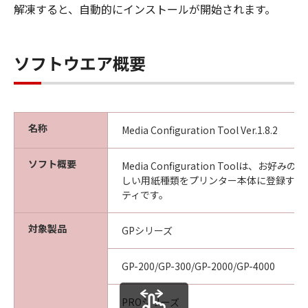
解凍すると、自動的にインストールが開始されます。
見された場合には、キヤノンは、「メディ
ア」を交換いたします。
保証の否認・免責
ソフトウエア概要
(1) 「本ソフトウエア」は、『現状のまま』の
状態で使用許諾されます。キヤノン、キヤノン
の関連会社、それらの販売代理店及び販売店
は、「本ソフトウエア」に関して、商品性及び
名称
特定の目的への適合性の保証を含め、いかなる
Media Configuration Tool Ver.1.8.2
保証も、明示たると黙示たるとを問わず一切し
ないものとします。
ソフト概要
Media Configuration Toolは、お
(2) キヤノン、キヤノンの関連会社、それらの販
しい用紙種類をプリンター本体に登録する
売代理店及び販売店は、「許諾ソフトウエア」
ティです。
の使用または使用不能から生ずるいかなる損害
（逸失利益及びその他の派生的または付随的な
対象製品
GPシリーズ
損害を含むがこれらに限定されない）につい
て、一切の責任を負わないものとします。例
GP-200/GP-300/GP-2000/GP-4000
え、キヤノン、キヤノンの関連会社、それらの
販売代理店及び販売店がかかる損害の可能性に
PROシリーズ