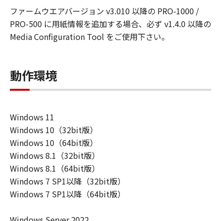
ーザ（以下「指定ユーザ」と言います）
ファームウエアバージョン v3.010 以降の PRO-1000 /
に、本契約の条件の下で、「許諾ソフトウ
PRO-500 に用紙情報を追加する場合、必ず v1.4.0 以降の
エア」を使用させることができます。その
Media Configuration Tool をご使用下さい。
場合、お客様には、かかる「指定ユーザ」
を本契約の条件に従わせることにつき、す
べての責任を負っていただくものとしま
動作環境
す。 (2) お客様は、再使用許諾、譲渡、頒
布、貸与その他の方法により、第三者に
「本ソフトウエア」を使用もしくは利用さ
Windows 11
せることはできません。
Windows 10（32bit版）
(3) お客様は、「本ソフトウエア」の全部
Windows 10（64bit版）
または一部を修正、改変、リバース・エン
Windows 8.1（32bit版）
ジニアリング、逆コンパイルまたは逆アセ
Windows 8.1（64bit版）
ンブル等することはできません。また第三
Windows 7 SP1以降（32bit版）
者にこのような行為をさせてはなりませ
Windows 7 SP1以降（64bit版）
ん。
(4) 本契約に明示的に定める場合を除き、
Windows Server 2022