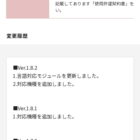
記載してあります「使用許諾契約書」を必
Consistent with 48 C.F.R. 12.212 and 48 C.F.R.
い。
227.7202-1 through 227.7202-4 (June 1995),
all U.S. Government End Users shall acquire
the Software with only those rights set forth
変更履歴
herein. Manufacturer is Canon Inc./30-2,
Shimomaruko 3-chome, Ohta-ku, Tokyo 146-
8501, Japan.
本条において、"the Software"という語は、本
契約における「本ソフトウエア」を意味するも
■Ver.1.8.2
のとします。
1.言語対応モジュールを更新しました。
2.対応機種を追加しました。
以上
キヤノン株式会社
■Ver.1.8.1
1.対応機種を追加しました。