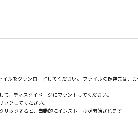
る外国政府より必要な認可等を得ることなしに「本ソフトウエ
て
ウエア」をインストールされた時点で発効し、下記(2)または(
」及びその複製物のすべてを廃棄及び消去することにより、本契
のいずれかの条項に違反した場合、直ちに本契約を終了させるこ
本契約の終了後直ちに、「本ソフトウエア」及びその複製物のすべ
とします。
、ファイルをダウンロードしてください。 ファイルの保存先は、
GHTS NOTICE:
," as that term is defined at 48 C.F.R. 2.101 (Oct 1995), co
クして、ディスクイメージにマウントしてください。
 software documentation," as such terms are used in 48 C.
クリックしてください。
 227.7202-1 through 227.7202-4 (June 1995), all U.S. Governm
ルクリックすると、自動的にインストールが開始されます。
t forth herein. Manufacturer is Canon Inc./30-2, Shimomaru
re"という語は、本契約における「本ソフトウエア」を意味するものと