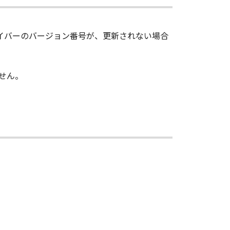
ンは、お客様が「許諾ソフトウエア」を
ドライバーのバージョン番号が、更新されない場合
」と言います）に物理的な欠陥がな
キヤノンは、「メディア」を交換いた
ません。
連会社、それらの販売代理店及び販売
証も、明示たると黙示たるとを問わず
使用または使用不能から生ずるいかな
て、一切の責任を負わないものとしま
について知らされていた場合でも同様
用に起因または関連してお客様と第三
び販売店のすべての責任であり、お客