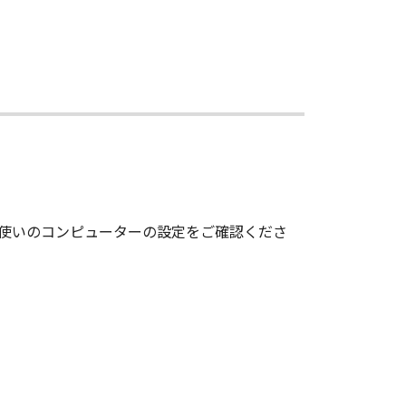
ア」の全部または一部を、直接または
3)により終了されるまで有効に存続し
約を終了させることができます。
とができます。
てを廃棄及び消去するものとします。
お使いのコンピューターの設定をご確認くださ
nsisting of "commercial computer
F.R. 12.212 (Sept 1995). Consistent
ent End Users shall acquire the
ko 3-chome, Ohta-ku, Tokyo 146-
します。