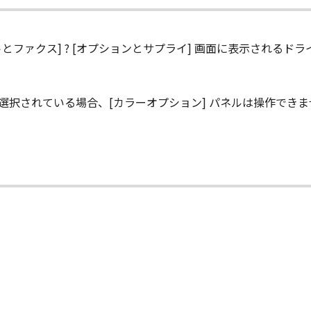
-ROM等の記憶媒体に格納されて提供されている場合、キヤノ
トとファクス] ? [オプションとサプライ] 画面に表示される
許諾ソフトウエア」が格納されている記憶媒体（以下「メディア
期間中に「メディア」に物理的な欠陥が発見された場合には、
ync] が選択されている場合、[カラーオプション] パネルは操作でき
状のまま』の状態で使用許諾されます。キヤノン、キヤノンの関
、商品性及び特定の目的への適合性の保証を含め、いかなる保
社、それらの販売代理店及び販売店は、「許諾ソフトウエア」の
的または付随的な損害を含むがこれらに限定されない）につい
連会社、それらの販売代理店及び販売店がかかる損害の可能性
社、それらの販売代理店及び販売店は、「本ソフトウエア」の使
いても、一切責任を負わないものとします。
に関するキヤノン、キヤノンの関連会社、それらの販売代理店及