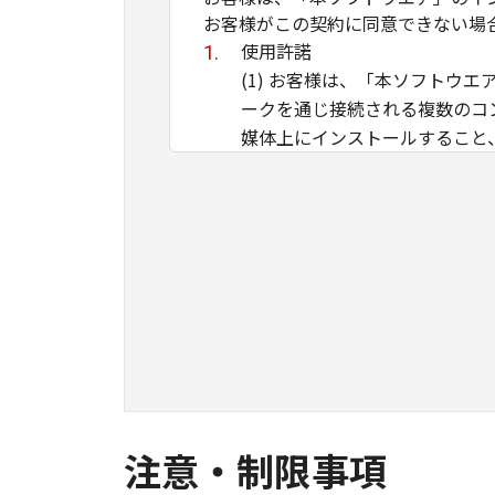
お客様がこの契約に同意できない場
使用許諾
(1) お客様は、「本ソフト
ークを通じ接続される複数のコ
媒体上にインストールすること
ことのいずれも含むものとしま
イントラネット内のユーザ（以
ができます。その場合、お客様
ものとします。 (2) お客様
用させることはできません。
(3) お客様は、「本ソフトウ
ル等することはできません。ま
(4) 本契約に明示的に定める
のではありません。
所有権
注意・制限事項
「本ソフトウエア」及びその複