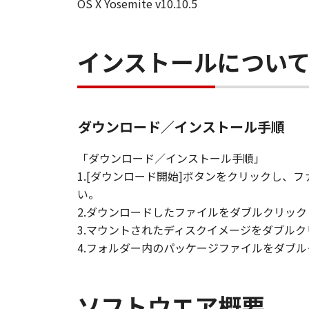
OS X Yosemite v10.10.5
輸出
お客様は、日本国政府または関連す
間接に輸出してはなりません。
インストールについ
契約期間
(1) 本契約は、お客様が「本ソフト
ます。
(2) お客様は、「本ソフトウエア
(3) キヤノンは、お客様が本契約
ダウンロード／インストール手順
(4) お客様は、上記(3)による
準拠法
「ダウンロード／インストール手順」
本契約は、日本国法に準拠するもの
1.[ダウンロード開始]ボタンをクリックし
U.S. GOVERNMENT RESTRICTED RI
い。
The Software is a "commercial item
2.ダウンロードしたファイルをダブルクリッ
software" and "commercial computer
3.マウントされたディスクイメージをダブル
with 48 C.F.R. 12.212 and 48 C.F.R.
4.フォルダー内のパッケージファイルをダブ
Software with only those rights se
8501, Japan.
本条において、"the Softwa
ソフトウエア概要