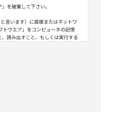
ア」を破棄して下さい。
」と言います）に直接またはネットワ
フトウエア」をコンピュータの記憶
と、読み出すこと、もしくは実行する
」を使用することを許可したお客様の
諾ソフトウエア」を使用させること
つき、すべての責任を負っていただく
に「本ソフトウエア」を使用もしくは利
ング、逆コンパイルまたは逆アセンブ
のいかなる権利もお客様に付与するも
キヤノンのライセンサーに帰属しま