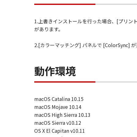
す。
保証
「許諾ソフトウエア」が、CD
1.上書きインストールを行った場合、[プリン
購入した日から90日の間、「
があります。
いことを保証します。当該保証
します。
2.[カラーマッチング] パネルで [ColorS
保証の否認・免責
(1) 「本ソフトウエア」は、『現
店は、「本ソフトウエア」に関して
動作環境
一切しないものとします。
(2) キヤノン、キヤノンの関連会
る損害（逸失利益及びその他の派生
す。例え、キヤノン、キヤノンの関
macOS Catalina 10.15
です。
macOS Mojave 10.14
(3) キヤノン、キヤノンの関連会
macOS High Sierra 10.13
者との間に生じたいかなる紛争につ
macOS Sierra v10.12
(4) 以上が、「本ソフトウエア」
OS X El Capitan v10.11
様の唯一の救済です。