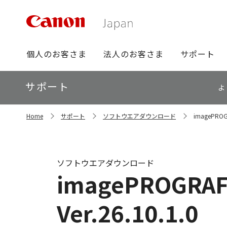
グ
個人のお客さま
法人のお客さま
サポート
ロ
ー
ロ
サポート
バ
よ
ー
ル
カ
ナ
サ
ル
Home
サポート
ソフトウエアダウンロード
imagePROGRA
イ
ビ
ナ
ト
ビ
内
の
現
ソフトウエアダウンロード
在
imagePROGRAF T
位
置
Ver.26.10.1.0