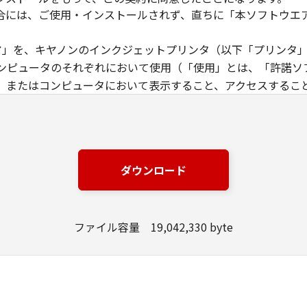
合には、ご使用・インストールされず、直ちに「本ソフトウエ
ウエア」を、キヤノンのインクジェットプリンタ（以下「プリンタ
ンピュータのそれぞれにおいて使用（「使用」とは、「許諾ソ
、またはコンピュータにおいて表示すること、アクセスするこ
す）することができます。お客様はまた、お客様が「プリンタ
下「指定ユーザ」と言います）に、本契約の条件の下で、「許
には、かかる「指定ユーザ」を本契約の条件に従わせることに
は、再使用許諾、譲渡、頒布、貸与その他の方法により、第三者
ダウンロード
エア」の全部または一部を修正、改変、リバース・エンジニアリ
た第三者にこのような行為をさせてはなりません。
ファイル容量 19,042,330 byte
場合を除き、キヤノンは「本ソフトウエア」に関する知的財産権
製物に係る権限及び所有権は、その内容によりキヤノンまたは