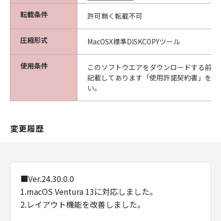
販売代理店及び販売店がかかる損害の可能性に
転載条件
許可無く転載不可
ついて知らされていた場合でも同様です。
(3) キヤノン、キヤノンの関連会社、それらの販
圧縮形式
MacOSX標準DISKCOPYツール
売代理店及び販売店は、「本ソフトウエア」の
使用に起因または関連してお客様と第三者との
使用条件
間に生じたいかなる紛争についても、一切責任
このソフトウエアをダウンロードする前に
記載してあります「使用許諾契約書」を必
を負わないものとします。
い。
(4) 以上が、「本ソフトウエア」に関するキヤノ
ン、キヤノンの関連会社、それらの販売代理店
及び販売店のすべての責任であり、お客様の唯
一の救済です。
変更履歴
輸出
お客様は、日本国政府または関連する外国政府
より必要な認可等を得ることなしに「本ソフト
ウエア」の全部または一部を、直接または間接
■Ver.24.30.0.0
に輸出してはなりません。
1.macOS Ventura 13に対応しました。
契約期間
2.レイアウト機能を改善しました。
(1) 本契約は、お客様が「本ソフトウエア」を