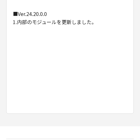
インストールされた時点で発効し、下記(2)また
は(3)により終了されるまで有効に存続します。
■Ver.24.20.0.0
(2) お客様は、「本ソフトウエア」及びその複
1.内部のモジュールを更新しました。
製物のすべてを廃棄及び消去することにより、
本契約を終了させることができます。
(3) キヤノンは、お客様が本契約のいずれかの条
項に違反した場合、直ちに本契約を終了させる
ことができます。
(4) お客様は、上記(3)による本契約の終了後直
ちに、「本ソフトウエア」及びその複製物のす
べてを廃棄及び消去するものとします。
準拠法
本契約は、日本国法に準拠するものとします。
U.S. GOVERNMENT RESTRICTED RIGHTS
NOTICE:
The Software is a "commercial item," as that
term is defined at 48 C.F.R. 2.101 (Oct 1995),
consisting of "commercial computer
software" and "commercial computer