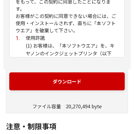
をもって、この契約に同意したことになりま
す。
お客様がこの契約に同意できない場合には、ご
使用・インストールされず、直ちに「本ソフト
ウエア」を破棄して下さい。
使用許諾
(1) お客様は、「本ソフトウエア」を、キ
ヤノンのインクジェットプリンタ（以下
「プリンタ」と言います）に直接またはネ
ットワークを通じ接続される複数のコンピ
ュータのそれぞれにおいて使用（「使用」
ダウンロード
とは、「許諾ソフトウエア」をコンピュー
タの記憶媒体上にインストールすること、
またはコンピュータにおいて表示するこ
ファイル容量 20,270,494 byte
と、アクセスすること、読み出すこと、も
しくは実行することのいずれも含むものと
します）することができます。お客様はま
注意・制限事項
た、お客様が「プリンタ」を使用すること