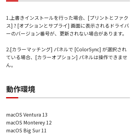
を許可したお客様のイントラネット内のユ
ーザ（以下「指定ユーザ」と言います）
1.上書きインストールを行った場合、[プリントとファク
に、本契約の条件の下で、「許諾ソフトウ
ス] ? [オプションとサプライ] 画面に表示されるドライバ
エア」を使用させることができます。その
ーのバージョン番号が、更新されない場合があります。
場合、お客様には、かかる「指定ユーザ」
を本契約の条件に従わせることにつき、す
2.[カラーマッチング] パネルで [ColorSync] が選択され
べての責任を負っていただくものとしま
ている場合、[カラーオプション] パネルは操作できませ
す。 (2) お客様は、再使用許諾、譲渡、頒
ん。
布、貸与その他の方法により、第三者に
「本ソフトウエア」を使用もしくは利用さ
せることはできません。
動作環境
(3) お客様は、「本ソフトウエア」の全部
または一部を修正、改変、リバース・エン
ジニアリング、逆コンパイルまたは逆アセ
macOS Ventura 13
ンブル等することはできません。また第三
macOS Monterey 12
者にこのような行為をさせてはなりませ
macOS Big Sur 11
ん。