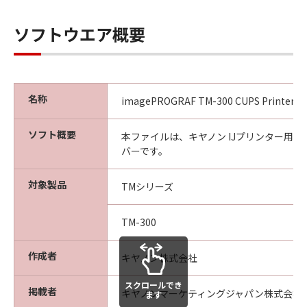
な欠陥がないことを保証します。当該保証
期間中に「メディア」に物理的な欠陥が発
ソフトウエア概要
見された場合には、キヤノンは、「メディ
ア」を交換いたします。
保証の否認・免責
(1) 「本ソフトウエア」は、『現状のまま』の
名称
imagePROGRAF TM-300 CUPS Printer Driv
状態で使用許諾されます。キヤノン、キヤノン
の関連会社、それらの販売代理店及び販売店
ソフト概要
は、「本ソフトウエア」に関して、商品性及び
本ファイルは、キヤノン IJプリンター用
バーです。
特定の目的への適合性の保証を含め、いかなる
保証も、明示たると黙示たるとを問わず一切し
対象製品
ないものとします。
TMシリーズ
(2) キヤノン、キヤノンの関連会社、それらの販
売代理店及び販売店は、「許諾ソフトウエア」
TM-300
の使用または使用不能から生ずるいかなる損害
（逸失利益及びその他の派生的または付随的な
作成者
キヤノン株式会社
損害を含むがこれらに限定されない）につい
て、一切の責任を負わないものとします。例
スクロールでき
掲載者
キヤノンマーケティングジャパン株式会社
ます
え、キヤノン、キヤノンの関連会社、それらの