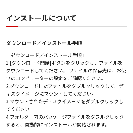
(4) 本契約に明示的に定める場合を除き、
キヤノンは「本ソフトウエア」に関する知
インストールについて
的財産権のいかなる権利もお客様に付与す
るものではありません。
所有権
ダウンロード／インストール手順
「本ソフトウエア」及びその複製物に係る
権限及び所有権は、その内容によりキヤノ
「ダウンロード／インストール手順」
ンまたはキヤノンのライセンサーに帰属し
1.[ダウンロード開始]ボタンをクリックし、ファイルを
ます。
ダウンロードしてください。 ファイルの保存先は、お使
いのコンピューターの設定をご確認ください。
保証
2.ダウンロードしたファイルをダブルクリックして、デ
「許諾ソフトウエア」が、CD-ROM等の記
ィスクイメージにマウントしてください。
憶媒体に格納されて提供されている場合、
3.マウントされたディスクイメージをダブルクリックし
キヤノンは、お客様が「許諾ソフトウエ
てください。
ア」を購入した日から90日の間、「許諾ソ
4.フォルダー内のパッケージファイルをダブルクリック
フトウエア」が格納されている記憶媒体
すると、自動的にインストールが開始されます。
（以下「メディア」と言います）に物理的