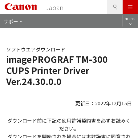
検
このページの本文へ
メ
索
ロ
ニ
menu
サポート
ー
ュ
カ
ー
ル
ナ
ソフトウエアダウンロード
ビ
imagePROGRAF TM-300
CUPS Printer Driver
Ver.24.30.0.0
更新日：2022年12月15日
ダウンロード前に下記の使用許諾契約書を必ずお読みく
ださい。
ダウンロードを開始された場合には本許諾書に同意され