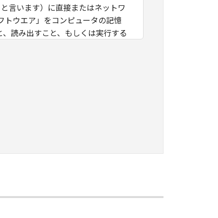
」と言います）に直接またはネットワ
フトウエア」をコンピュータの記憶
と、読み出すこと、もしくは実行する
」を使用することを許可したお客様の
諾ソフトウエア」を使用させること
つき、すべての責任を負っていただく
に「本ソフトウエア」を使用もしくは利
ング、逆コンパイルまたは逆アセンブ
のいかなる権利もお客様に付与するも
キヤノンのライセンサーに帰属しま