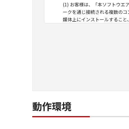
(1) お客様は、「本ソフト
ークを通じ接続される複数のコ
媒体上にインストールすること
ことのいずれも含むものとしま
イントラネット内のユーザ（以
ができます。その場合、お客様
ものとします。 (2) お客様
用させることはできません。
(3) お客様は、「本ソフトウ
ル等することはできません。ま
(4) 本契約に明示的に定める
のではありません。
所有権
動作環境
「本ソフトウエア」及びその複
す。
保証