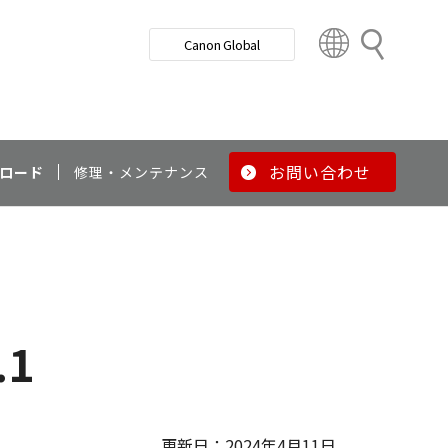
検
Canon Global
索
C
o
u
n
t
r
お問い合わせ
ロード
修理・メンテナンス
y
&
R
e
g
i
o
.1
n
更新日：2024年4月11日