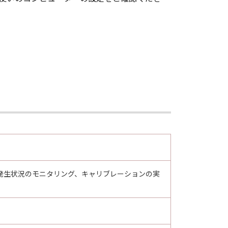
3)により終了されるまで有効に存続し
約を終了させることができます。
とができます。
てを廃棄及び消去するものとします。
nsisting of "commercial computer
F.R. 12.212 (Sept 1995). Consistent
ent End Users shall acquire the
ko 3-chome, Ohta-ku, Tokyo 146-
。エラー発生状況のモニタリング、キャリブレーションの実
します。