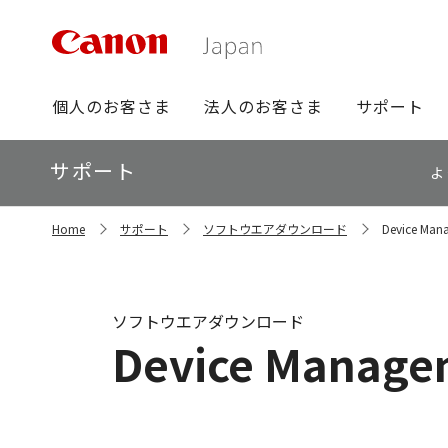
グ
個人のお客さま
法人のお客さま
サポート
ロ
ー
ロ
サポート
バ
よ
ー
ル
カ
ナ
サ
ル
Home
サポート
ソフトウエアダウンロード
Device Mana
イ
ビ
ナ
ト
ビ
内
の
現
ソフトウエアダウンロード
在
Device Managem
位
置