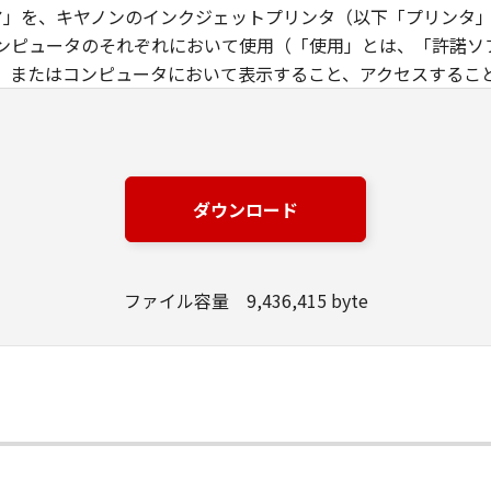
ウエア」を、キヤノンのインクジェットプリンタ（以下「プリンタ
ンピュータのそれぞれにおいて使用（「使用」とは、「許諾ソ
、またはコンピュータにおいて表示すること、アクセスするこ
す）することができます。お客様はまた、お客様が「プリンタ
下「指定ユーザ」と言います）に、本契約の条件の下で、「許
には、かかる「指定ユーザ」を本契約の条件に従わせることに
は、再使用許諾、譲渡、頒布、貸与その他の方法により、第三者
ダウンロード
エア」の全部または一部を修正、改変、リバース・エンジニアリ
た第三者にこのような行為をさせてはなりません。
ファイル容量 9,436,415 byte
場合を除き、キヤノンは「本ソフトウエア」に関する知的財産権
製物に係る権限及び所有権は、その内容によりキヤノンまたは