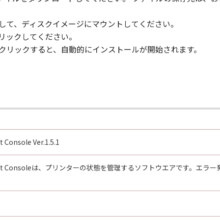
ウエア」をインストールされた時点で発効し、下記(2)または(
クして、ディスクイメージにマウントしてください。
クリックしてください。
」及びその複製物のすべてを廃棄及び消去することにより、本契
ルクリックすると、自動的にインストールが開始されます。
のいずれかの条項に違反した場合、直ちに本契約を終了させるこ
本契約の終了後直ちに、「本ソフトウエア」及びその複製物のすべ
とします。
GHTS NOTICE:
," as that term is defined at 48 C.F.R. 2.101 (Oct 1995), co
 software documentation," as such terms are used in 48 C.
 227.7202-1 through 227.7202-4 (June 1995), all U.S. Governm
Console Ver.1.5.1
t forth herein. Manufacturer is Canon Inc./30-2, Shimomaru
gement Consoleは、プリンターの状態を管理するソフトウエアです
re"という語は、本契約における「本ソフトウエア」を意味するものと