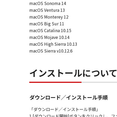
「許諾ソフトウエア」が、CD
macOS Sonoma 14
購入した日から90日の間、「
macOS Ventura 13
いことを保証します。当該保証
macOS Monterey 12
します。
macOS Big Sur 11
保証の否認・免責
macOS Catalina 10.15
(1) 「本ソフトウエア」は、『現
macOS Mojave 10.14
店は、「本ソフトウエア」に関して
macOS High Sierra 10.13
一切しないものとします。
macOS Sierra v10.12.6
(2) キヤノン、キヤノンの関連会
る損害（逸失利益及びその他の派生
す。例え、キヤノン、キヤノンの関
インストールについ
です。
(3) キヤノン、キヤノンの関連会
者との間に生じたいかなる紛争につ
(4) 以上が、「本ソフトウエア」
ダウンロード／インストール手順
様の唯一の救済です。
輸出
「ダウンロード／インストール手順」
お客様は、日本国政府または関連す
1.[ダウンロード開始]ボタンをクリックし
間接に輸出してはなりません。