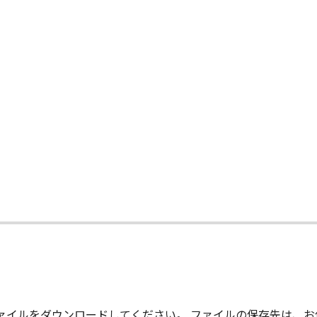
-ROM等の記憶媒体に格納されて提供されている場合、キヤノ
許諾ソフトウエア」が格納されている記憶媒体（以下「メディア
期間中に「メディア」に物理的な欠陥が発見された場合には、
状のまま』の状態で使用許諾されます。キヤノン、キヤノンの関
、商品性及び特定の目的への適合性の保証を含め、いかなる保
社、それらの販売代理店及び販売店は、「許諾ソフトウエア」の
的または付随的な損害を含むがこれらに限定されない）につい
連会社、それらの販売代理店及び販売店がかかる損害の可能性
て
社、それらの販売代理店及び販売店は、「本ソフトウエア」の使
いても、一切責任を負わないものとします。
に関するキヤノン、キヤノンの関連会社、それらの販売代理店及
る外国政府より必要な認可等を得ることなしに「本ソフトウエ
、ファイルをダウンロードしてください。 ファイルの保存先は、