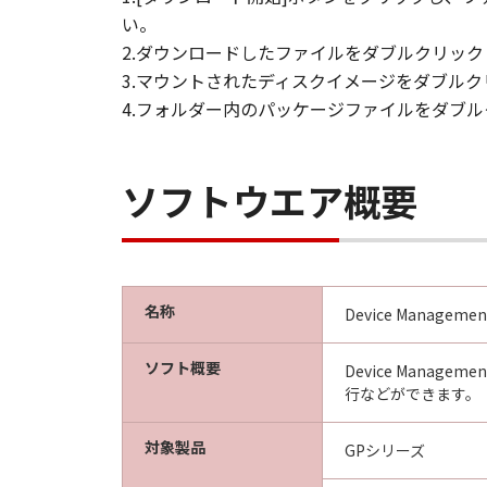
い。
契約期間
(1) 本契約は、お客様が「本ソフト
2.ダウンロードしたファイルをダブルクリッ
ます。
3.マウントされたディスクイメージをダブル
(2) お客様は、「本ソフトウエア
4.フォルダー内のパッケージファイルをダブ
(3) キヤノンは、お客様が本契約
(4) お客様は、上記(3)による
準拠法
ソフトウエア概要
本契約は、日本国法に準拠するもの
U.S. GOVERNMENT RESTRICTED RI
The Software is a "commercial item
software" and "commercial computer
with 48 C.F.R. 12.212 and 48 C.F.R.
名称
Device Management 
Software with only those rights se
8501, Japan.
ソフト概要
Device Mana
本条において、"the Softwa
行などができます。
以上
対象製品
GPシリーズ
キヤノン株式会社