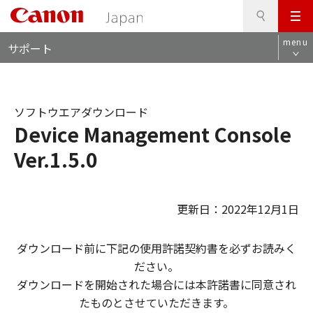
検
このページの本文へ
メ
索
ロ
ニ
menu
サポート
ー
ュ
カ
ー
ル
ナ
ソフトウエアダウンロード
ビ
Device Management Console
Ver.1.5.0
更新日：2022年12月1日
ダウンロード前に下記の使用許諾契約書を必ずお読みく
ださい。
ダウンロードを開始された場合には本許諾書に同意され
たものとさせていただきます。