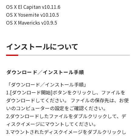
ーザ（以下「指定ユーザ」と言います）
OS X El Capitan v10.11.6
に、本契約の条件の下で、「許諾ソフトウ
OS X Yosemite v10.10.5
エア」を使用させることができます。その
OS X Mavericks v10.9.5
場合、お客様には、かかる「指定ユーザ」
を本契約の条件に従わせることにつき、す
べての責任を負っていただくものとしま
インストールについて
す。 (2) お客様は、再使用許諾、譲渡、頒
布、貸与その他の方法により、第三者に
「本ソフトウエア」を使用もしくは利用さ
ダウンロード／インストール手順
せることはできません。
(3) お客様は、「本ソフトウエア」の全部
「ダウンロード／インストール手順」
または一部を修正、改変、リバース・エン
1.[ダウンロード開始]ボタンをクリックし、ファイルを
ジニアリング、逆コンパイルまたは逆アセ
ダウンロードしてください。 ファイルの保存先は、お使
ンブル等することはできません。また第三
いのコンピューターの設定をご確認ください。
者にこのような行為をさせてはなりませ
2.ダウンロードしたファイルをダブルクリックして、デ
ん。
ィスクイメージにマウントしてください。
(4) 本契約に明示的に定める場合を除き、
3.マウントされたディスクイメージをダブルクリックし