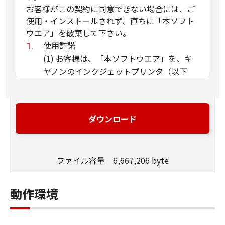
お客様がこの契約に同意できない場合には、ご
使用・インストールされず、直ちに「本ソフト
ウエア」を破棄して下さい。
使用許諾
(1) お客様は、「本ソフトウエア」を、キ
ヤノンのインクジェットプリンタ（以下
「プリンタ」と言います）に直接またはネ
ットワークを通じ接続される複数のコンピ
ュータのそれぞれにおいて使用（「使用」
ダウンロード
とは、「許諾ソフトウエア」をコンピュー
タの記憶媒体上にインストールすること、
またはコンピュータにおいて表示するこ
ファイル容量 6,667,206 byte
と、アクセスすること、読み出すこと、も
しくは実行することのいずれも含むものと
します）することができます。お客様はま
動作環境
た、お客様が「プリンタ」を使用すること
を許可したお客様のイントラネット内のユ