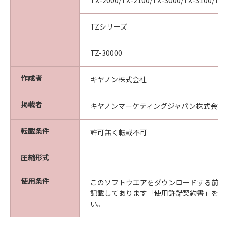
TX-2000/TX-2100/TX-3000/TX-3100/TX-
ついて知らされていた場合でも同様です。
(3) キヤノン、キヤノンの関連会社、それらの販
売代理店及び販売店は、「本ソフトウエア」の
TZシリーズ
使用に起因または関連してお客様と第三者との
間に生じたいかなる紛争についても、一切責任
TZ-30000
を負わないものとします。
(4) 以上が、「本ソフトウエア」に関するキヤノ
作成者
キヤノン株式会社
ン、キヤノンの関連会社、それらの販売代理店
及び販売店のすべての責任であり、お客様の唯
掲載者
キヤノンマーケティングジャパン株式会社
一の救済です。
輸出
転載条件
許可無く転載不可
お客様は、日本国政府または関連する外国政府
より必要な認可等を得ることなしに「本ソフト
圧縮形式
ウエア」の全部または一部を、直接または間接
に輸出してはなりません。
使用条件
このソフトウエアをダウンロードする前に
契約期間
記載してあります「使用許諾契約書」を必
(1) 本契約は、お客様が「本ソフトウエア」を
い。
インストールされた時点で発効し、下記(2)また
は(3)により終了されるまで有効に存続します。