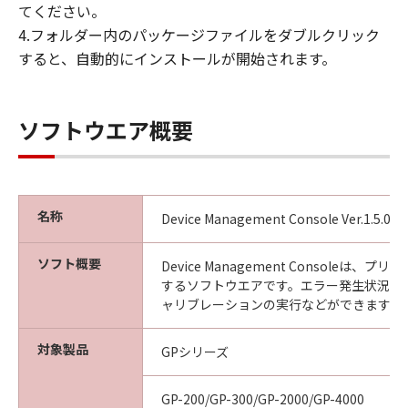
キヤノンは「本ソフトウエア」に関する知
てください。
的財産権のいかなる権利もお客様に付与す
4.フォルダー内のパッケージファイルをダブルクリック
るものではありません。
すると、自動的にインストールが開始されます。
所有権
「本ソフトウエア」及びその複製物に係る
ソフトウエア概要
権限及び所有権は、その内容によりキヤノ
ンまたはキヤノンのライセンサーに帰属し
ます。
保証
名称
Device Management Console Ver.1.5.0
「許諾ソフトウエア」が、CD-ROM等の記
憶媒体に格納されて提供されている場合、
ソフト概要
Device Management Consoleは、
キヤノンは、お客様が「許諾ソフトウエ
するソフトウエアです。エラー発生状況の
ア」を購入した日から90日の間、「許諾ソ
ャリブレーションの実行などができます。
フトウエア」が格納されている記憶媒体
対象製品
（以下「メディア」と言います）に物理的
GPシリーズ
な欠陥がないことを保証します。当該保証
期間中に「メディア」に物理的な欠陥が発
GP-200/GP-300/GP-2000/GP-4000