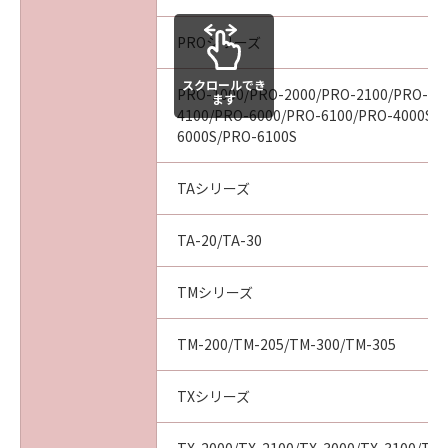
見された場合には、キヤノンは、「メディ
ア」を交換いたします。
PROシリーズ
保証の否認・免責
スクロールでき
(1) 「本ソフトウエア」は、『現状のまま』の
PRO-1000/PRO-2000/PRO-2100/PRO-40
ます
状態で使用許諾されます。キヤノン、キヤノン
4100/PRO-6000/PRO-6100/PRO-4000S/
6000S/PRO-6100S
の関連会社、それらの販売代理店及び販売店
は、「本ソフトウエア」に関して、商品性及び
特定の目的への適合性の保証を含め、いかなる
TAシリーズ
保証も、明示たると黙示たるとを問わず一切し
ないものとします。
TA-20/TA-30
(2) キヤノン、キヤノンの関連会社、それらの販
売代理店及び販売店は、「許諾ソフトウエア」
TMシリーズ
の使用または使用不能から生ずるいかなる損害
（逸失利益及びその他の派生的または付随的な
TM-200/TM-205/TM-300/TM-305
損害を含むがこれらに限定されない）につい
て、一切の責任を負わないものとします。例
TXシリーズ
え、キヤノン、キヤノンの関連会社、それらの
販売代理店及び販売店がかかる損害の可能性に