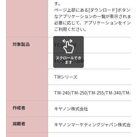
す。
見された場合には、キヤノンは、「メディ
ページ上部にある[ダウンロード]ボタンを
ア」を交換いたします。
なアプリケーションの一覧が表示されます
保証の否認・免責
必要に応じて、アプリケーションをインス
(1) 「本ソフトウエア」は、『現状のまま』の
ご利用ください。
状態で使用許諾されます。キヤノン、キヤノン
の関連会社、それらの販売代理店及び販売店
対象製品
TCシリーズ
は、「本ソフトウエア」に関して、商品性及び
特定の目的への適合性の保証を含め、いかなる
スクロールでき
TC-20/TC-20M
ます
保証も、明示たると黙示たるとを問わず一切し
ないものとします。
TMシリーズ
(2) キヤノン、キヤノンの関連会社、それらの販
売代理店及び販売店は、「許諾ソフトウエア」
TM-240/TM-250/TM-255/TM-340/TM-35
の使用または使用不能から生ずるいかなる損害
（逸失利益及びその他の派生的または付随的な
作成者
損害を含むがこれらに限定されない）につい
キヤノン株式会社
て、一切の責任を負わないものとします。例
え、キヤノン、キヤノンの関連会社、それらの
掲載者
キヤノンマーケティングジャパン株式会社
販売代理店及び販売店がかかる損害の可能性に