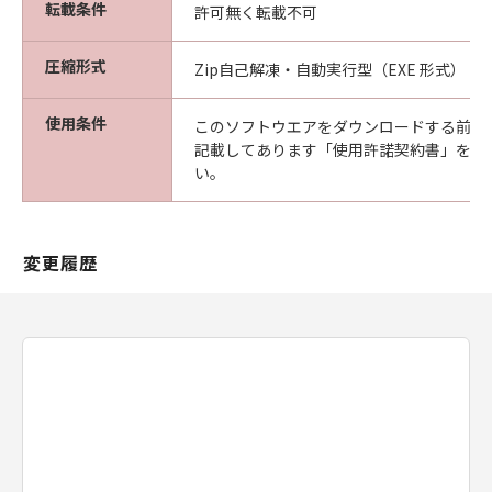
ついて知らされていた場合でも同様です。
転載条件
許可無く転載不可
(3) キヤノン、キヤノンの関連会社、それらの販
売代理店及び販売店は、「本ソフトウエア」の
圧縮形式
Zip自己解凍・自動実行型（EXE 形式）
使用に起因または関連してお客様と第三者との
間に生じたいかなる紛争についても、一切責任
使用条件
このソフトウエアをダウンロードする前に
を負わないものとします。
記載してあります「使用許諾契約書」を必
(4) 以上が、「本ソフトウエア」に関するキヤノ
い。
ン、キヤノンの関連会社、それらの販売代理店
及び販売店のすべての責任であり、お客様の唯
一の救済です。
変更履歴
輸出
お客様は、日本国政府または関連する外国政府
より必要な認可等を得ることなしに「本ソフト
ウエア」の全部または一部を、直接または間接
に輸出してはなりません。
契約期間
(1) 本契約は、お客様が「本ソフトウエア」を
インストールされた時点で発効し、下記(2)また
は(3)により終了されるまで有効に存続します。