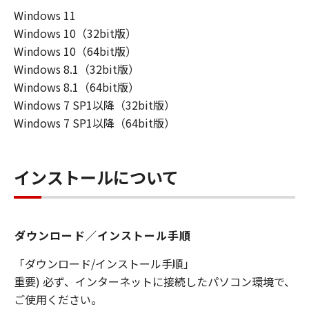
ーザ（以下「指定ユーザ」と言います）
Windows 11
に、本契約の条件の下で、「許諾ソフトウ
Windows 10（32bit版）
エア」を使用させることができます。その
Windows 10（64bit版）
場合、お客様には、かかる「指定ユーザ」
Windows 8.1（32bit版）
を本契約の条件に従わせることにつき、す
Windows 8.1（64bit版）
べての責任を負っていただくものとしま
Windows 7 SP1以降（32bit版）
す。 (2) お客様は、再使用許諾、譲渡、頒
Windows 7 SP1以降（64bit版）
布、貸与その他の方法により、第三者に
「本ソフトウエア」を使用もしくは利用さ
せることはできません。
インストールについて
(3) お客様は、「本ソフトウエア」の全部
または一部を修正、改変、リバース・エン
ジニアリング、逆コンパイルまたは逆アセ
ダウンロード／インストール手順
ンブル等することはできません。また第三
者にこのような行為をさせてはなりませ
「ダウンロード/インストール手順」
ん。
重要) 必ず、インターネットに接続したパソコン環境で、
(4) 本契約に明示的に定める場合を除き、
ご使用ください。