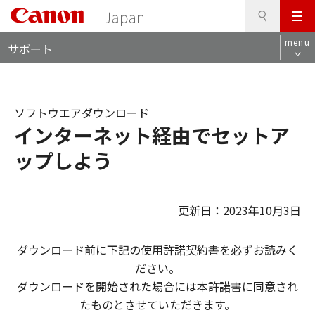
検
このページの本文へ
メ
索
ロ
ニ
menu
サポート
ー
ュ
カ
ー
ル
ナ
ソフトウエアダウンロード
ビ
インターネット経由でセットア
ップしよう
更新日：2023年10月3日
ダウンロード前に下記の使用許諾契約書を必ずお読みく
ださい。
ダウンロードを開始された場合には本許諾書に同意され
たものとさせていただきます。