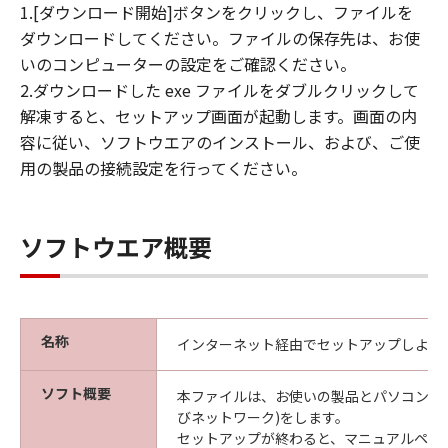
キヤノンは「本ソフトウエア」に関する知
1.[ダウンロード開始]ボタンをクリックし、ファイルを
的財産権のいかなる権利もお客様に付与す
ダウンロードしてください。ファイルの保存先は、お使
るものではありません。
いのコンピューターの設定をご確認ください。
2.ダウンロードした exe ファイルをダブルクリックして
所有権
解凍すると、セットアップ画面が起動します。画面の内
「本ソフトウエア」及びその複製物に係る
容に従い、ソフトウエアのインストール、および、ご使
権限及び所有権は、その内容によりキヤノ
用の製品の接続設定を行ってください。
ンまたはキヤノンのライセンサーに帰属し
ます。
保証
ソフトウエア概要
「許諾ソフトウエア」が、CD-ROM等の記
憶媒体に格納されて提供されている場合、
キヤノンは、お客様が「許諾ソフトウエ
ア」を購入した日から90日の間、「許諾ソ
名称
インターネット経由でセットアップしよう
フトウエア」が格納されている記憶媒体
（以下「メディア」と言います）に物理的
ソフト概要
本ファイルは、お使いの製品とパソコンの接
な欠陥がないことを保証します。当該保証
びネットワーク)をします。
期間中に「メディア」に物理的な欠陥が発
セットアップが終わると、マニュアルペー