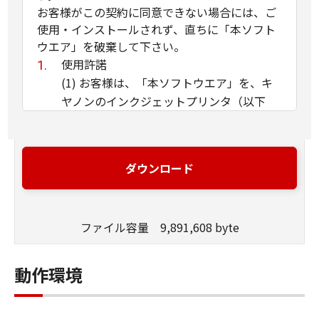
お客様がこの契約に同意できない場合には、ご
使用・インストールされず、直ちに「本ソフト
ウエア」を破棄して下さい。
使用許諾
(1) お客様は、「本ソフトウエア」を、キ
ヤノンのインクジェットプリンタ（以下
「プリンタ」と言います）に直接またはネ
ットワークを通じ接続される複数のコンピ
ュータのそれぞれにおいて使用（「使用」
ダウンロード
とは、「許諾ソフトウエア」をコンピュー
タの記憶媒体上にインストールすること、
またはコンピュータにおいて表示するこ
ファイル容量 9,891,608 byte
と、アクセスすること、読み出すこと、も
しくは実行することのいずれも含むものと
します）することができます。お客様はま
動作環境
た、お客様が「プリンタ」を使用すること
を許可したお客様のイントラネット内のユ