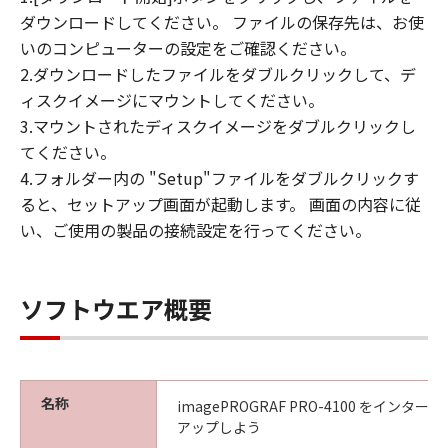
(4) 本契約に明示的に定める場合を除き、
ダウンロードしてください。 ファイルの保存先は、お使
キヤノンは「本ソフトウエア」に関する知
いのコンピューターの設定をご確認ください。
的財産権のいかなる権利もお客様に付与す
2.ダウンロードしたファイルをダブルクリックして、デ
るものではありません。
ィスクイメージにマウントしてください。
3.マウントされたディスクイメージをダブルクリックし
所有権
てください。
「本ソフトウエア」及びその複製物に係る
4.フォルダー内の "Setup"ファイルをダブルクリックす
権限及び所有権は、その内容によりキヤノ
ると、セットアップ画面が起動します。 画面の内容に従
ンまたはキヤノンのライセンサーに帰属し
い、ご使用の製品の接続設定を行ってください。
ます。
保証
「許諾ソフトウエア」が、CD-ROM等の記
ソフトウエア概要
憶媒体に格納されて提供されている場合、
キヤノンは、お客様が「許諾ソフトウエ
ア」を購入した日から90日の間、「許諾ソ
フトウエア」が格納されている記憶媒体
名称
imagePROGRAF PRO-4100 をイン
（以下「メディア」と言います）に物理的
アップしよう