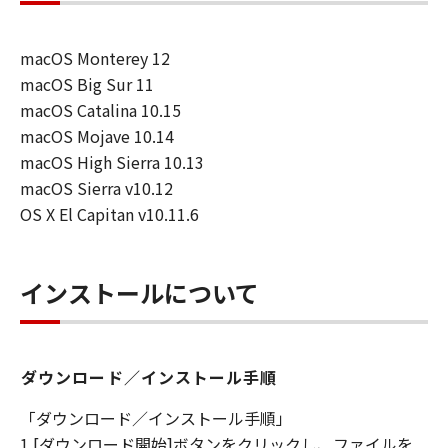
を許可したお客様のイントラネット内のユ
ーザ（以下「指定ユーザ」と言います）
macOS Monterey 12
に、本契約の条件の下で、「許諾ソフトウ
macOS Big Sur 11
エア」を使用させることができます。その
macOS Catalina 10.15
場合、お客様には、かかる「指定ユーザ」
macOS Mojave 10.14
を本契約の条件に従わせることにつき、す
macOS High Sierra 10.13
べての責任を負っていただくものとしま
macOS Sierra v10.12
す。 (2) お客様は、再使用許諾、譲渡、頒
OS X El Capitan v10.11.6
布、貸与その他の方法により、第三者に
「本ソフトウエア」を使用もしくは利用さ
せることはできません。
インストールについて
(3) お客様は、「本ソフトウエア」の全部
または一部を修正、改変、リバース・エン
ジニアリング、逆コンパイルまたは逆アセ
ダウンロード／インストール手順
ンブル等することはできません。また第三
者にこのような行為をさせてはなりませ
「ダウンロード／インストール手順」
ん。
1.[ダウンロード開始]ボタンをクリックし、ファイルを