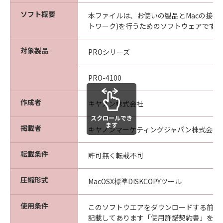
な欠陥がないことを保証します。当該保証
期間中に「メディア」に物理的な欠陥が発
ソフト概要
本ファイルは、お使いの製品とMacの接続設
見された場合には、キヤノンは、「メディ
トワーク)を行うためのソフトウェアです。
ア」を交換いたします。
対象製品
保証の否認・免責
PROシリーズ
(1) 「本ソフトウエア」は、『現状のまま』の
状態で使用許諾されます。キヤノン、キヤノン
PRO-4100
の関連会社、それらの販売代理店及び販売店
は、「本ソフトウエア」に関して、商品性及び
作成者
キヤノン株式会社
特定の目的への適合性の保証を含め、いかなる
スクロールでき
保証も、明示たると黙示たるとを問わず一切し
ます
掲載者
キヤノンマーケティングジャパン株式会社
ないものとします。
(2) キヤノン、キヤノンの関連会社、それらの販
転載条件
許可無く転載不可
売代理店及び販売店は、「許諾ソフトウエア」
の使用または使用不能から生ずるいかなる損害
圧縮形式
MacOSX標準DISKCOPYツール
（逸失利益及びその他の派生的または付随的な
損害を含むがこれらに限定されない）につい
使用条件
て、一切の責任を負わないものとします。例
このソフトウエアをダウンロードする前に
記載してあります「使用許諾契約書」を必
え、キヤノン、キヤノンの関連会社、それらの