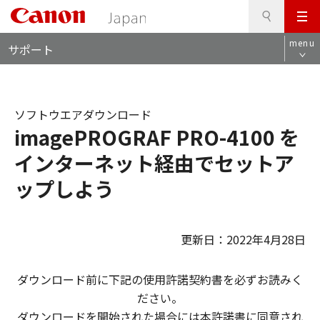
検
このページの本文へ
メ
索
ロ
ニ
menu
サポート
ー
ュ
カ
ー
ル
ナ
ソフトウエアダウンロード
ビ
imagePROGRAF PRO-4100 を
インターネット経由でセットア
ップしよう
更新日：2022年4月28日
ダウンロード前に下記の使用許諾契約書を必ずお読みく
ださい。
ダウンロードを開始された場合には本許諾書に同意され