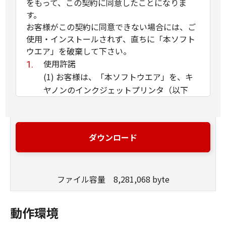
をもって、この契約に同意したことになりま
す。
お客様がこの契約に同意できない場合には、ご
使用・インストールされず、直ちに「本ソフト
ウエア」を破棄して下さい。
使用許諾
(1) お客様は、「本ソフトウエア」を、キ
ヤノンのインクジェットプリンタ（以下
「プリンタ」と言います）に直接またはネ
ットワークを通じ接続される複数のコンピ
ュータのそれぞれにおいて使用（「使用」
ダウンロード
とは、「許諾ソフトウエア」をコンピュー
タの記憶媒体上にインストールすること、
またはコンピュータにおいて表示するこ
ファイル容量 8,281,068 byte
と、アクセスすること、読み出すこと、も
しくは実行することのいずれも含むものと
します）することができます。お客様はま
動作環境
た、お客様が「プリンタ」を使用すること