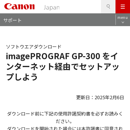
検
このページの本文へ
メ
索
ロ
ニ
menu
サポート
ー
ュ
カ
ー
ル
ナ
ソフトウエアダウンロード
ビ
imagePROGRAF GP-300 をイ
ンターネット経由でセットアッ
プしよう
更新日：2025年2月6日
ダウンロード前に下記の使用許諾契約書を必ずお読みく
ださい。
ダウンロードを開始された場合には本許諾書に同意され