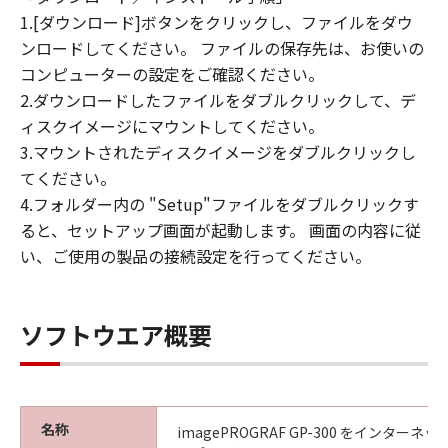
(4) 本契約に明示的に定める場合を除き、
1.[ダウンロード]ボタンをクリックし、ファイルをダウ
キヤノンは「本ソフトウエア」に関する知
ンロードしてください。 ファイルの保存先は、お使いの
的財産権のいかなる権利もお客様に付与す
コンピューターの設定をご確認ください。
るものではありません。
2.ダウンロードしたファイルをダブルクリックして、デ
ィスクイメージにマウントしてください。
所有権
3.マウントされたディスクイメージをダブルクリックし
「本ソフトウエア」及びその複製物に係る
てください。
権限及び所有権は、その内容によりキヤノ
4.フォルダー内の "Setup"ファイルをダブルクリックす
ンまたはキヤノンのライセンサーに帰属し
ると、セットアップ画面が起動します。 画面の内容に従
ます。
い、ご使用の製品の接続設定を行ってください。
保証
「許諾ソフトウエア」が、CD-ROM等の記
憶媒体に格納されて提供されている場合、
ソフトウエア概要
キヤノンは、お客様が「許諾ソフトウエ
ア」を購入した日から90日の間、「許諾ソ
フトウエア」が格納されている記憶媒体
（以下「メディア」と言います）に物理的
名称
imagePROGRAF GP-300 をインター