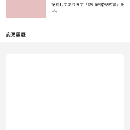
販売代理店及び販売店がかかる損害の可能性に
記載してあります「使用許諾契約書」を必
い。
ついて知らされていた場合でも同様です。
(3) キヤノン、キヤノンの関連会社、それらの販
売代理店及び販売店は、「本ソフトウエア」の
使用に起因または関連してお客様と第三者との
変更履歴
間に生じたいかなる紛争についても、一切責任
を負わないものとします。
(4) 以上が、「本ソフトウエア」に関するキヤノ
ン、キヤノンの関連会社、それらの販売代理店
及び販売店のすべての責任であり、お客様の唯
一の救済です。
輸出
お客様は、日本国政府または関連する外国政府
より必要な認可等を得ることなしに「本ソフト
ウエア」の全部または一部を、直接または間接
に輸出してはなりません。
契約期間
(1) 本契約は、お客様が「本ソフトウエア」を