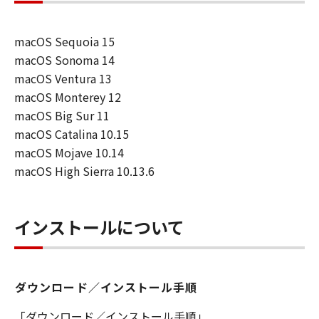
を許可したお客様のイントラネット内のユ
ーザ（以下「指定ユーザ」と言います）
macOS Sequoia 15
に、本契約の条件の下で、「許諾ソフトウ
macOS Sonoma 14
エア」を使用させることができます。その
macOS Ventura 13
場合、お客様には、かかる「指定ユーザ」
macOS Monterey 12
を本契約の条件に従わせることにつき、す
macOS Big Sur 11
べての責任を負っていただくものとしま
macOS Catalina 10.15
す。 (2) お客様は、再使用許諾、譲渡、頒
macOS Mojave 10.14
布、貸与その他の方法により、第三者に
macOS High Sierra 10.13.6
「本ソフトウエア」を使用もしくは利用さ
せることはできません。
(3) お客様は、「本ソフトウエア」の全部
インストールについて
または一部を修正、改変、リバース・エン
ジニアリング、逆コンパイルまたは逆アセ
ンブル等することはできません。また第三
ダウンロード／インストール手順
者にこのような行為をさせてはなりませ
ん。
「ダウンロード／インストール手順」