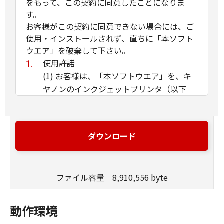
をもって、この契約に同意したことになりま
す。
お客様がこの契約に同意できない場合には、ご
使用・インストールされず、直ちに「本ソフト
ウエア」を破棄して下さい。
使用許諾
(1) お客様は、「本ソフトウエア」を、キ
ヤノンのインクジェットプリンタ（以下
「プリンタ」と言います）に直接またはネ
ットワークを通じ接続される複数のコンピ
ュータのそれぞれにおいて使用（「使用」
ダウンロード
とは、「許諾ソフトウエア」をコンピュー
タの記憶媒体上にインストールすること、
またはコンピュータにおいて表示するこ
ファイル容量 8,910,556 byte
と、アクセスすること、読み出すこと、も
しくは実行することのいずれも含むものと
します）することができます。お客様はま
動作環境
た、お客様が「プリンタ」を使用すること