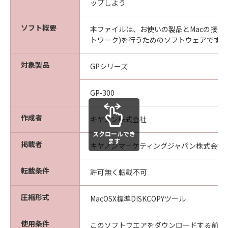
な欠陥がないことを保証します。当該保証
ップしよう
期間中に「メディア」に物理的な欠陥が発
見された場合には、キヤノンは、「メディ
ソフト概要
本ファイルは、お使いの製品とMacの接続設
ア」を交換いたします。
トワーク)を行うためのソフトウェアです。
保証の否認・免責
対象製品
(1) 「本ソフトウエア」は、『現状のまま』の
GPシリーズ
状態で使用許諾されます。キヤノン、キヤノン
の関連会社、それらの販売代理店及び販売店
GP-300
は、「本ソフトウエア」に関して、商品性及び
特定の目的への適合性の保証を含め、いかなる
作成者
キヤノン株式会社
保証も、明示たると黙示たるとを問わず一切し
スクロールでき
ないものとします。
ます
掲載者
キヤノンマーケティングジャパン株式会社
(2) キヤノン、キヤノンの関連会社、それらの販
売代理店及び販売店は、「許諾ソフトウエア」
転載条件
許可無く転載不可
の使用または使用不能から生ずるいかなる損害
（逸失利益及びその他の派生的または付随的な
圧縮形式
MacOSX標準DISKCOPYツール
損害を含むがこれらに限定されない）につい
て、一切の責任を負わないものとします。例
使用条件
え、キヤノン、キヤノンの関連会社、それらの
このソフトウエアをダウンロードする前に