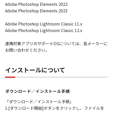
キヤノンは「本ソフトウエア」に関する知
Adobe Photoshop Elements 2022
的財産権のいかなる権利もお客様に付与す
Adobe Photoshop Elements 2023
るものではありません。
所有権
Adobe Photoshop Lightroom Classic 11.x
「本ソフトウエア」及びその複製物に係る
Adobe Photoshop Lightroom Classic 12.x
権限及び所有権は、その内容によりキヤノ
ンまたはキヤノンのライセンサーに帰属し
連携対象アプリのサポートOSについては、各メーカーに
ます。
お問い合わせください。
保証
「許諾ソフトウエア」が、CD-ROM等の記
インストールについて
憶媒体に格納されて提供されている場合、
キヤノンは、お客様が「許諾ソフトウエ
ア」を購入した日から90日の間、「許諾ソ
ダウンロード／インストール手順
フトウエア」が格納されている記憶媒体
（以下「メディア」と言います）に物理的
「ダウンロード／インストール手順」
な欠陥がないことを保証します。当該保証
1.[ダウンロード開始]ボタンをクリックし、ファイルを
期間中に「メディア」に物理的な欠陥が発