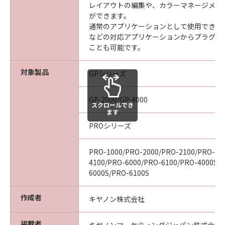
ついて知らされていた場合でも同様です。
レイアウトの編集や、カラーマネージメン
(3) キヤノン、キヤノンの関連会社、それらの販
ができます。
売代理店及び販売店は、「本ソフトウエア」の
通常のアプリケーションとして使用できる他、
などの対応アプリケーションからプラグイ
使用に起因または関連してお客様と第三者との
ことも可能です。
間に生じたいかなる紛争についても、一切責任
を負わないものとします。
対象製品
GPシリーズ
(4) 以上が、「本ソフトウエア」に関するキヤノ
ン、キヤノンの関連会社、それらの販売代理店
及び販売店のすべての責任であり、お客様の唯
GP-2000/GP-4000
スクロールでき
一の救済です。
ます
輸出
PROシリーズ
お客様は、日本国政府または関連する外国政府
より必要な認可等を得ることなしに「本ソフト
PRO-1000/PRO-2000/PRO-2100/PRO-40
ウエア」の全部または一部を、直接または間接
4100/PRO-6000/PRO-6100/PRO-4000S/
に輸出してはなりません。
6000S/PRO-6100S
契約期間
(1) 本契約は、お客様が「本ソフトウエア」を
作成者
キヤノン株式会社
インストールされた時点で発効し、下記(2)また
は(3)により終了されるまで有効に存続します。
掲載者