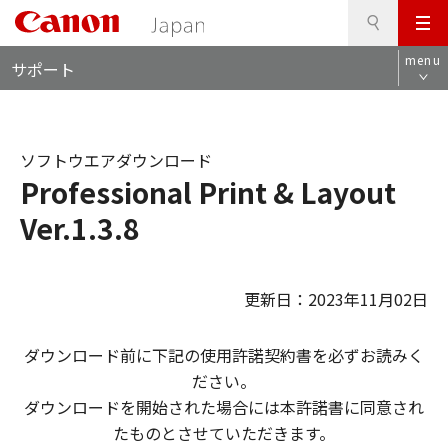
検
このページの本文へ
メ
索
ロ
ニ
menu
サポート
ー
ュ
カ
ー
ル
ナ
ソフトウエアダウンロード
ビ
Professional Print & Layout
Ver.1.3.8
更新日：2023年11月02日
ダウンロード前に下記の使用許諾契約書を必ずお読みく
ださい。
ダウンロードを開始された場合には本許諾書に同意され
たものとさせていただきます。