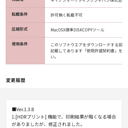
キヤノンマーケティングジャパン株式会社
(2) お客様は、「本ソフトウエア」及びその複
製物のすべてを廃棄及び消去することにより、
転載条件
許可無く転載不可
本契約を終了させることができます。
(3) キヤノンは、お客様が本契約のいずれかの条
圧縮形式
MacOSX標準DISKCOPYツール
項に違反した場合、直ちに本契約を終了させる
ことができます。
使用条件
(4) お客様は、上記(3)による本契約の終了後直
このソフトウエアをダウンロードする前に
記載してあります「使用許諾契約書」を必
ちに、「本ソフトウエア」及びその複製物のす
い。
べてを廃棄及び消去するものとします。
準拠法
本契約は、日本国法に準拠するものとします。
U.S. GOVERNMENT RESTRICTED RIGHTS
変更履歴
NOTICE:
The Software is a "commercial item," as that
term is defined at 48 C.F.R. 2.101 (Oct 1995),
consisting of "commercial computer
■Ver.1.3.8
software" and "commercial computer
1.[HDRプリント] 機能で、印刷結果が暗くなる場合
software documentation," as such terms are
がありましたが、修正されました。
used in 48 C.F.R. 12.212 (Sept 1995).