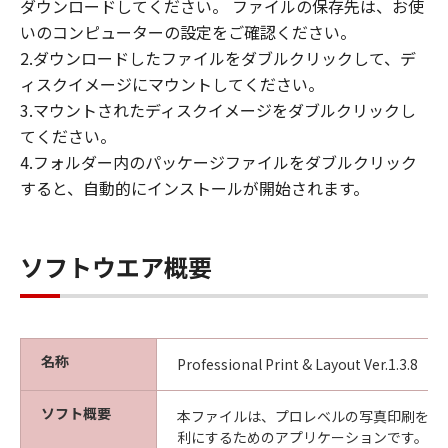
ダウンロードしてください。 ファイルの保存先は、お使
見された場合には、キヤノンは、「メディ
いのコンピューターの設定をご確認ください。
ア」を交換いたします。
2.ダウンロードしたファイルをダブルクリックして、デ
保証の否認・免責
ィスクイメージにマウントしてください。
(1) 「本ソフトウエア」は、『現状のまま』の
3.マウントされたディスクイメージをダブルクリックし
状態で使用許諾されます。キヤノン、キヤノン
てください。
の関連会社、それらの販売代理店及び販売店
4.フォルダー内のパッケージファイルをダブルクリック
は、「本ソフトウエア」に関して、商品性及び
すると、自動的にインストールが開始されます。
特定の目的への適合性の保証を含め、いかなる
保証も、明示たると黙示たるとを問わず一切し
ないものとします。
ソフトウエア概要
(2) キヤノン、キヤノンの関連会社、それらの販
売代理店及び販売店は、「許諾ソフトウエア」
の使用または使用不能から生ずるいかなる損害
（逸失利益及びその他の派生的または付随的な
損害を含むがこれらに限定されない）につい
名称
Professional Print & Layout Ver.1.3.8
て、一切の責任を負わないものとします。例
え、キヤノン、キヤノンの関連会社、それらの
ソフト概要
本ファイルは、プロレベルの写真印刷をよ
販売代理店及び販売店がかかる損害の可能性に
利にするためのアプリケーションです。