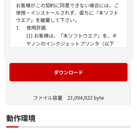
お客様がこの契約に同意できない場合には、ご
使用・インストールされず、直ちに「本ソフト
ウエア」を破棄して下さい。
使用許諾
(1) お客様は、「本ソフトウエア」を、キ
ヤノンのインクジェットプリンタ（以下
「プリンタ」と言います）に直接またはネ
ットワークを通じ接続される複数のコンピ
ュータのそれぞれにおいて使用（「使用」
ダウンロード
とは、「許諾ソフトウエア」をコンピュー
タの記憶媒体上にインストールすること、
またはコンピュータにおいて表示するこ
ファイル容量 23,094,922 byte
と、アクセスすること、読み出すこと、も
しくは実行することのいずれも含むものと
します）することができます。お客様はま
動作環境
た、お客様が「プリンタ」を使用すること
を許可したお客様のイントラネット内のユ