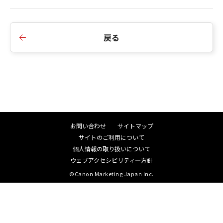
/Applications/Adobe Photoshop 2023/Plug-ins
【Adobe Photoshop Elements 2023】
戻る
/Applications/Adobe Photoshop Elements
2023/Plug-ins
【Adobe Photoshop Lightroom Classic 12.x】
Professional Print & Layout のプラグインは、
[Plug-In Install] 起動時に自動的にインストールさ
れます。
お問い合わせ
サイトマップ
サイトのご利用について
2.内部のモジュールを更新しました。
個人情報の取り扱いについて
ウェブアクセシビリティ―方針
©Canon Marketing Japan Inc.
■Ver.1.3.0
1.連携対象アプリケーションに、以下のアプリケー
ションを追加しました。