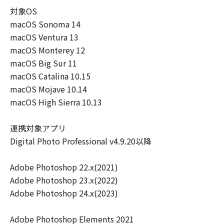
ーザ（以下「指定ユーザ」と言います）
対象OS
に、本契約の条件の下で、「許諾ソフトウ
macOS Sonoma 14
エア」を使用させることができます。その
macOS Ventura 13
場合、お客様には、かかる「指定ユーザ」
macOS Monterey 12
を本契約の条件に従わせることにつき、す
macOS Big Sur 11
べての責任を負っていただくものとしま
macOS Catalina 10.15
す。 (2) お客様は、再使用許諾、譲渡、頒
macOS Mojave 10.14
布、貸与その他の方法により、第三者に
macOS High Sierra 10.13
「本ソフトウエア」を使用もしくは利用さ
せることはできません。
連携対象アプリ
(3) お客様は、「本ソフトウエア」の全部
Digital Photo Professional v4.9.20以降
または一部を修正、改変、リバース・エン
ジニアリング、逆コンパイルまたは逆アセ
Adobe Photoshop 22.x(2021)
ンブル等することはできません。また第三
Adobe Photoshop 23.x(2022)
者にこのような行為をさせてはなりませ
Adobe Photoshop 24.x(2023)
ん。
(4) 本契約に明示的に定める場合を除き、
Adobe Photoshop Elements 2021