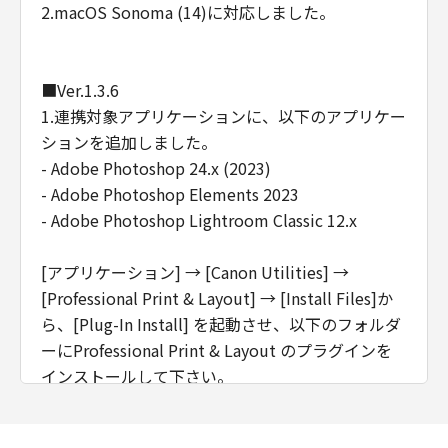
2.macOS Sonoma (14)に対応しました。
Consistent with 48 C.F.R. 12.212 and 48 C.F.R.
227.7202-1 through 227.7202-4 (June 1995),
all U.S. Government End Users shall acquire
■Ver.1.3.6
the Software with only those rights set forth
1.連携対象アプリケーションに、以下のアプリケー
herein. Manufacturer is Canon Inc./30-2,
Shimomaruko 3-chome, Ohta-ku, Tokyo 146-
ションを追加しました。
8501, Japan.
- Adobe Photoshop 24.x (2023)
本条において、"the Software"という語は、本
- Adobe Photoshop Elements 2023
契約における「本ソフトウエア」を意味するも
- Adobe Photoshop Lightroom Classic 12.x
のとします。
[アプリケーション] → [Canon Utilities] →
以上
[Professional Print & Layout] → [Install Files]か
キヤノン株式会社
ら、[Plug-In Install] を起動させ、以下のフォルダ
ーにProfessional Print & Layout のプラグインを
インストールして下さい。
【Adobe Photoshop 24.x (2023)】