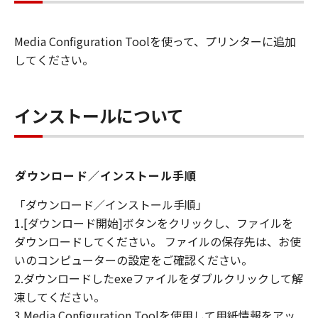
を許可したお客様のイントラネット内のユ
ーザ（以下「指定ユーザ」と言います）
Media Configuration Toolを使って、プリンターに追加
に、本契約の条件の下で、「許諾ソフトウ
してください。
エア」を使用させることができます。その
場合、お客様には、かかる「指定ユーザ」
を本契約の条件に従わせることにつき、す
インストールについて
べての責任を負っていただくものとしま
す。 (2) お客様は、再使用許諾、譲渡、頒
布、貸与その他の方法により、第三者に
ダウンロード／インストール手順
「本ソフトウエア」を使用もしくは利用さ
せることはできません。
「ダウンロード／インストール手順」
(3) お客様は、「本ソフトウエア」の全部
1.[ダウンロード開始]ボタンをクリックし、ファイルを
または一部を修正、改変、リバース・エン
ダウンロードしてください。 ファイルの保存先は、お使
ジニアリング、逆コンパイルまたは逆アセ
いのコンピューターの設定をご確認ください。
ンブル等することはできません。また第三
2.ダウンロードしたexeファイルをダブルクリックして解
者にこのような行為をさせてはなりませ
凍してください。
ん。
3.Media Configuration Toolを使用して用紙情報をアッ