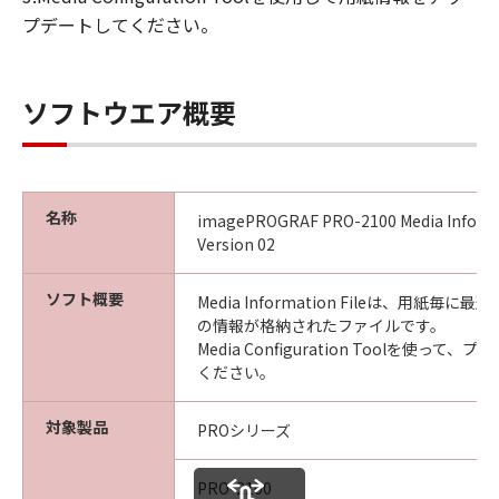
(4) 本契約に明示的に定める場合を除き、
プデートしてください。
キヤノンは「本ソフトウエア」に関する知
的財産権のいかなる権利もお客様に付与す
るものではありません。
ソフトウエア概要
所有権
「本ソフトウエア」及びその複製物に係る
権限及び所有権は、その内容によりキヤノ
名称
imagePROGRAF PRO-2100 Media Informa
ンまたはキヤノンのライセンサーに帰属し
Version 02
ます。
保証
ソフト概要
Media Information Fileは、用紙毎
「許諾ソフトウエア」が、CD-ROM等の記
の情報が格納されたファイルです。
Media Configuration Toolを使っ
憶媒体に格納されて提供されている場合、
ください。
キヤノンは、お客様が「許諾ソフトウエ
ア」を購入した日から90日の間、「許諾ソ
対象製品
PROシリーズ
フトウエア」が格納されている記憶媒体
（以下「メディア」と言います）に物理的
PRO-2100