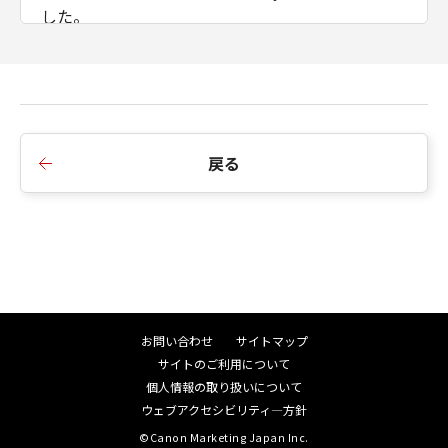
インストールされた時点で発効し、下記(2)また
した。
は(3)により終了されるまで有効に存続します。
(2) お客様は、「本ソフトウエア」及びその複
製物のすべてを廃棄及び消去することにより、
本契約を終了させることができます。
(3) キヤノンは、お客様が本契約のいずれかの条
項に違反した場合、直ちに本契約を終了させる
戻る
ことができます。
(4) お客様は、上記(3)による本契約の終了後直
ちに、「本ソフトウエア」及びその複製物のす
べてを廃棄及び消去するものとします。
準拠法
本契約は、日本国法に準拠するものとします。
U.S. GOVERNMENT RESTRICTED RIGHTS
NOTICE:
お問い合わせ
サイトマップ
The Software is a "commercial item," as that
サイトのご利用について
term is defined at 48 C.F.R. 2.101 (Oct 1995),
個人情報の取り扱いについて
consisting of "commercial computer
ウェブアクセシビリティ―方針
software" and "commercial computer
©Canon Marketing Japan Inc.