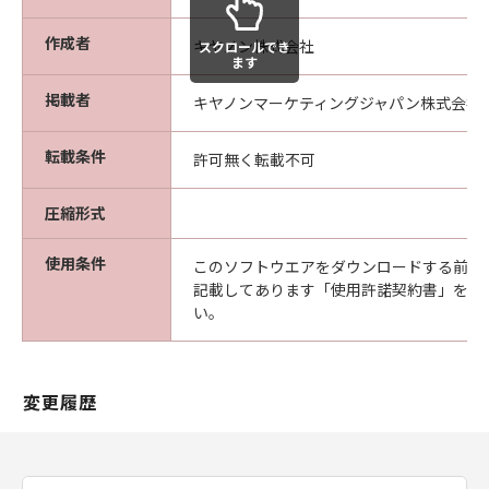
な欠陥がないことを保証します。当該保証
期間中に「メディア」に物理的な欠陥が発
作成者
キヤノン株式会社
スクロールでき
見された場合には、キヤノンは、「メディ
ます
ア」を交換いたします。
掲載者
キヤノンマーケティングジャパン株式会社
保証の否認・免責
(1) 「本ソフトウエア」は、『現状のまま』の
転載条件
許可無く転載不可
状態で使用許諾されます。キヤノン、キヤノン
の関連会社、それらの販売代理店及び販売店
圧縮形式
は、「本ソフトウエア」に関して、商品性及び
特定の目的への適合性の保証を含め、いかなる
使用条件
このソフトウエアをダウンロードする前に
保証も、明示たると黙示たるとを問わず一切し
記載してあります「使用許諾契約書」を必
ないものとします。
い。
(2) キヤノン、キヤノンの関連会社、それらの販
売代理店及び販売店は、「許諾ソフトウエア」
の使用または使用不能から生ずるいかなる損害
変更履歴
（逸失利益及びその他の派生的または付随的な
損害を含むがこれらに限定されない）につい
て、一切の責任を負わないものとします。例
え、キヤノン、キヤノンの関連会社、それらの