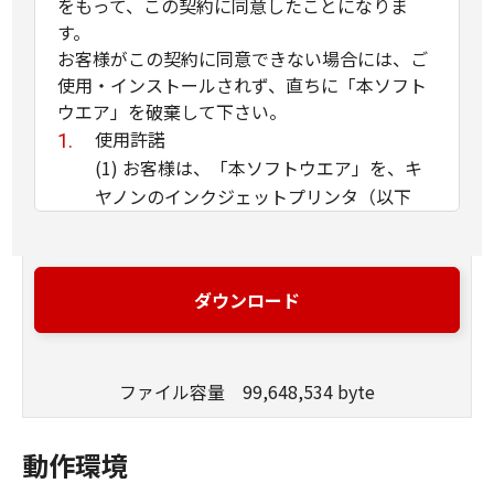
をもって、この契約に同意したことになりま
す。
お客様がこの契約に同意できない場合には、ご
使用・インストールされず、直ちに「本ソフト
ウエア」を破棄して下さい。
使用許諾
(1) お客様は、「本ソフトウエア」を、キ
ヤノンのインクジェットプリンタ（以下
「プリンタ」と言います）に直接またはネ
ットワークを通じ接続される複数のコンピ
ュータのそれぞれにおいて使用（「使用」
ダウンロード
とは、「許諾ソフトウエア」をコンピュー
タの記憶媒体上にインストールすること、
またはコンピュータにおいて表示するこ
ファイル容量 99,648,534 byte
と、アクセスすること、読み出すこと、も
しくは実行することのいずれも含むものと
します）することができます。お客様はま
動作環境
た、お客様が「プリンタ」を使用すること