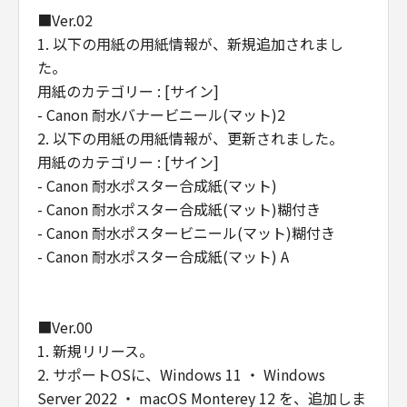
販売代理店及び販売店がかかる損害の可能性に
■Ver.02
ついて知らされていた場合でも同様です。
1. 以下の用紙の用紙情報が、新規追加されまし
(3) キヤノン、キヤノンの関連会社、それらの販
た。
売代理店及び販売店は、「本ソフトウエア」の
用紙のカテゴリー : [サイン]
使用に起因または関連してお客様と第三者との
- Canon 耐水バナービニール(マット)2
間に生じたいかなる紛争についても、一切責任
2. 以下の用紙の用紙情報が、更新されました。
を負わないものとします。
用紙のカテゴリー : [サイン]
(4) 以上が、「本ソフトウエア」に関するキヤノ
- Canon 耐水ポスター合成紙(マット)
ン、キヤノンの関連会社、それらの販売代理店
- Canon 耐水ポスター合成紙(マット)糊付き
及び販売店のすべての責任であり、お客様の唯
- Canon 耐水ポスタービニール(マット)糊付き
一の救済です。
輸出
- Canon 耐水ポスター合成紙(マット) A
お客様は、日本国政府または関連する外国政府
より必要な認可等を得ることなしに「本ソフト
ウエア」の全部または一部を、直接または間接
■Ver.00
に輸出してはなりません。
1. 新規リリース。
契約期間
2. サポートOSに、Windows 11 ・ Windows
(1) 本契約は、お客様が「本ソフトウエア」を
Server 2022 ・ macOS Monterey 12 を、追加しま