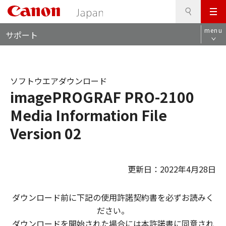
検
このページの本文へ
メ
索
ロ
ニ
menu
サポート
ー
ュ
カ
ー
ル
ナ
ソフトウエアダウンロード
ビ
imagePROGRAF PRO-2100
Media Information File
Version 02
更新日：2022年4月28日
ダウンロード前に下記の使用許諾契約書を必ずお読みく
ださい。
ダウンロードを開始された場合には本許諾書に同意され