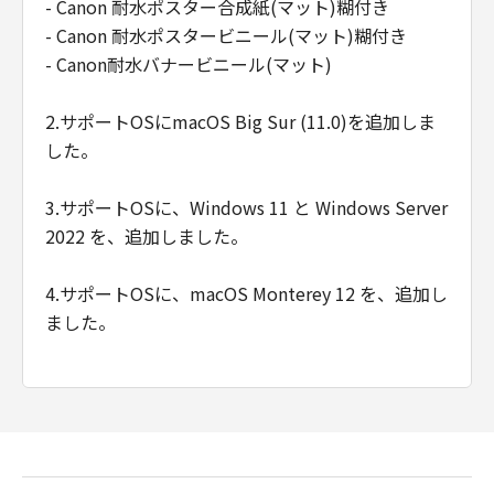
て、一切の責任を負わないものとします。例
- Canon 耐水ポスター合成紙(マット)糊付き
え、キヤノン、キヤノンの関連会社、それらの
- Canon 耐水ポスタービニール(マット)糊付き
販売代理店及び販売店がかかる損害の可能性に
- Canon耐水バナービニール(マット)
ついて知らされていた場合でも同様です。
(3) キヤノン、キヤノンの関連会社、それらの販
2.サポートOSにmacOS Big Sur (11.0)を追加しま
売代理店及び販売店は、「本ソフトウエア」の
した。
使用に起因または関連してお客様と第三者との
間に生じたいかなる紛争についても、一切責任
3.サポートOSに、Windows 11 と Windows Server
を負わないものとします。
2022 を、追加しました。
(4) 以上が、「本ソフトウエア」に関するキヤノ
ン、キヤノンの関連会社、それらの販売代理店
4.サポートOSに、macOS Monterey 12 を、追加し
及び販売店のすべての責任であり、お客様の唯
ました。
一の救済です。
輸出
お客様は、日本国政府または関連する外国政府
より必要な認可等を得ることなしに「本ソフト
ウエア」の全部または一部を、直接または間接
に輸出してはなりません。
契約期間