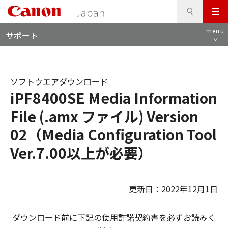
検
このページの本文へ
メ
索
ロ
ニ
menu
サポート
ー
ュ
カ
ー
ル
ナ
ソフトウエアダウンロード
ビ
iPF8400SE Media Information
File (.amx ファイル) Version
02（Media Configuration Tool
Ver.7.00以上が必要）
更新日：2022年12月1日
ダウンロード前に下記の使用許諾契約書を必ずお読みく