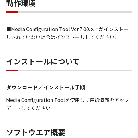
します）することができます。お客様はま
動作環境
た、お客様が「プリンタ」を使用すること
を許可したお客様のイントラネット内のユ
ーザ（以下「指定ユーザ」と言います）
■Media Configuration Tool Ver.7.00以上がインストー
に、本契約の条件の下で、「許諾ソフトウ
ルされていない場合はインストールしてください。
エア」を使用させることができます。その
場合、お客様には、かかる「指定ユーザ」
を本契約の条件に従わせることにつき、す
インストールについて
べての責任を負っていただくものとしま
す。 (2) お客様は、再使用許諾、譲渡、頒
布、貸与その他の方法により、第三者に
ダウンロード／インストール手順
「本ソフトウエア」を使用もしくは利用さ
せることはできません。
Media Configuration Toolを使用して用紙情報をアップ
(3) お客様は、「本ソフトウエア」の全部
デートしてください。
または一部を修正、改変、リバース・エン
ジニアリング、逆コンパイルまたは逆アセ
ンブル等することはできません。また第三
ソフトウエア概要
者にこのような行為をさせてはなりませ