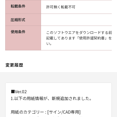
（以下「メディア」と言います）に物理的
転載条件
許可無く転載不可
な欠陥がないことを保証します。当該保証
期間中に「メディア」に物理的な欠陥が発
圧縮形式
見された場合には、キヤノンは、「メディ
ア」を交換いたします。
使用条件
このソフトウエアをダウンロードする前に
保証の否認・免責
記載してあります「使用許諾契約書」を必
(1) 「本ソフトウエア」は、『現状のまま』の
い。
状態で使用許諾されます。キヤノン、キヤノン
の関連会社、それらの販売代理店及び販売店
は、「本ソフトウエア」に関して、商品性及び
変更履歴
特定の目的への適合性の保証を含め、いかなる
保証も、明示たると黙示たるとを問わず一切し
ないものとします。
(2) キヤノン、キヤノンの関連会社、それらの販
■Ver.02
売代理店及び販売店は、「許諾ソフトウエア」
1.以下の用紙情報が、新規追加されました。
の使用または使用不能から生ずるいかなる損害
（逸失利益及びその他の派生的または付随的な
用紙のカテゴリー : [サイン/CAD専用]
損害を含むがこれらに限定されない）につい