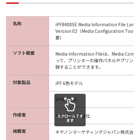
ん。
(4) 本契約に明示的に定める場合を除き、
キヤノンは「本ソフトウエア」に関する知
名称
iPF8400SE Media Information File (.a
的財産権のいかなる権利もお客様に付与す
Version 02（Media Configuration Tool
要）
るものではありません。
所有権
ソフト概要
Media Information Fileは、Media Confi
「本ソフトウエア」及びその複製物に係る
って、プリンターの操作パネルやプリンタ
権限及び所有権は、その内容によりキヤノ
録することができます。
ンまたはキヤノンのライセンサーに帰属し
対象製品
ます。
iPF 6色モデル
保証
iPF8400SE
「許諾ソフトウエア」が、CD-ROM等の記
憶媒体に格納されて提供されている場合、
作成者
キヤノン株式会社
スクロールでき
キヤノンは、お客様が「許諾ソフトウエ
ます
ア」を購入した日から90日の間、「許諾ソ
掲載者
キヤノンマーケティングジャパン株式会社
フトウエア」が格納されている記憶媒体