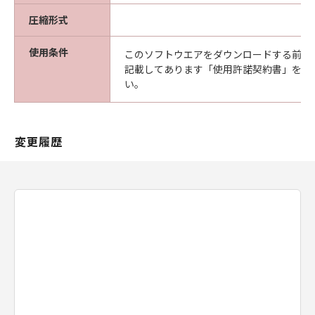
（以下「メディア」と言います）に物理的
圧縮形式
な欠陥がないことを保証します。当該保証
期間中に「メディア」に物理的な欠陥が発
使用条件
このソフトウエアをダウンロードする前に
見された場合には、キヤノンは、「メディ
記載してあります「使用許諾契約書」を必
ア」を交換いたします。
い。
保証の否認・免責
(1) 「本ソフトウエア」は、『現状のまま』の
状態で使用許諾されます。キヤノン、キヤノン
変更履歴
の関連会社、それらの販売代理店及び販売店
は、「本ソフトウエア」に関して、商品性及び
特定の目的への適合性の保証を含め、いかなる
保証も、明示たると黙示たるとを問わず一切し
ないものとします。
(2) キヤノン、キヤノンの関連会社、それらの販
売代理店及び販売店は、「許諾ソフトウエア」
の使用または使用不能から生ずるいかなる損害
（逸失利益及びその他の派生的または付随的な
損害を含むがこれらに限定されない）につい