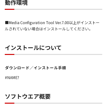
します）することができます。お客様はま
動作環境
た、お客様が「プリンタ」を使用すること
を許可したお客様のイントラネット内のユ
ーザ（以下「指定ユーザ」と言います）
■Media Configuration Tool Ver.7.00以上がインストー
に、本契約の条件の下で、「許諾ソフトウ
ルされていない場合はインストールしてください。
エア」を使用させることができます。その
場合、お客様には、かかる「指定ユーザ」
を本契約の条件に従わせることにつき、す
インストールについて
べての責任を負っていただくものとしま
す。 (2) お客様は、再使用許諾、譲渡、頒
布、貸与その他の方法により、第三者に
ダウンロード／インストール手順
「本ソフトウエア」を使用もしくは利用さ
せることはできません。
#NAME?
(3) お客様は、「本ソフトウエア」の全部
または一部を修正、改変、リバース・エン
ジニアリング、逆コンパイルまたは逆アセ
ソフトウエア概要
ンブル等することはできません。また第三
者にこのような行為をさせてはなりませ