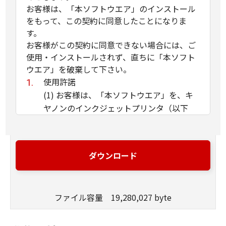
お客様は、「本ソフトウエア」のインストール
をもって、この契約に同意したことになりま
す。
お客様がこの契約に同意できない場合には、ご
使用・インストールされず、直ちに「本ソフト
ウエア」を破棄して下さい。
使用許諾
(1) お客様は、「本ソフトウエア」を、キ
ヤノンのインクジェットプリンタ（以下
「プリンタ」と言います）に直接またはネ
ットワークを通じ接続される複数のコンピ
ュータのそれぞれにおいて使用（「使用」
ダウンロード
とは、「許諾ソフトウエア」をコンピュー
タの記憶媒体上にインストールすること、
またはコンピュータにおいて表示するこ
ファイル容量 19,280,027 byte
と、アクセスすること、読み出すこと、も
しくは実行することのいずれも含むものと