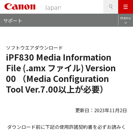
検
このページの本文へ
メ
索
ロ
ニ
menu
サポート
ー
ュ
カ
ー
ル
ナ
ソフトウエアダウンロード
ビ
iPF830 Media Information
File (.amx ファイル) Version
00 （Media Configuration
Tool Ver.7.00以上が必要）
更新日：2023年11月2日
ダウンロード前に下記の使用許諾契約書を必ずお読みく