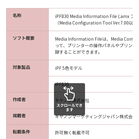
ん。
(4) 本契約に明示的に定める場合を除き、
名称
iPF830 Media Information File (.amx フ
キヤノンは「本ソフトウエア」に関する知
（Media Configuration Tool Ver.7.0
的財産権のいかなる権利もお客様に付与す
ソフト概要
るものではありません。
Media Information Fileは、Media Confi
って、プリンターの操作パネルやプリンタ
所有権
録することができます。
「本ソフトウエア」及びその複製物に係る
権限及び所有権は、その内容によりキヤノ
対象製品
iPF 5色モデル
ンまたはキヤノンのライセンサーに帰属し
ます。
iPF830
保証
作成者
キヤノン株式会社
「許諾ソフトウエア」が、CD-ROM等の記
スクロールでき
ます
憶媒体に格納されて提供されている場合、
掲載者
キヤノンマーケティングジャパン株式会社
キヤノンは、お客様が「許諾ソフトウエ
ア」を購入した日から90日の間、「許諾ソ
転載条件
許可無く転載不可
フトウエア」が格納されている記憶媒体