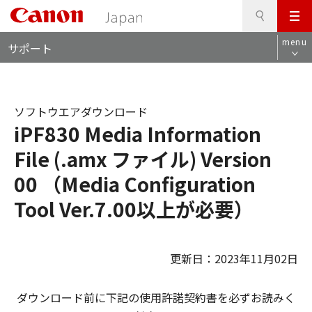
検
このページの本文へ
メ
索
ロ
ニ
menu
サポート
ー
ュ
カ
ー
ル
ナ
ソフトウエアダウンロード
ビ
iPF830 Media Information
File (.amx ファイル) Version
00 （Media Configuration
Tool Ver.7.00以上が必要）
更新日：2023年11月02日
ダウンロード前に下記の使用許諾契約書を必ずお読みく