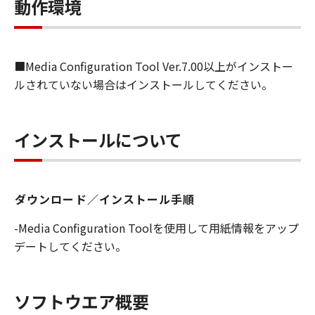
します）することができます。お客様はま
動作環境
た、お客様が「プリンタ」を使用すること
を許可したお客様のイントラネット内のユ
ーザ（以下「指定ユーザ」と言います）
■Media Configuration Tool Ver.7.00以上がインストー
に、本契約の条件の下で、「許諾ソフトウ
ルされていない場合はインストールしてください。
エア」を使用させることができます。その
場合、お客様には、かかる「指定ユーザ」
を本契約の条件に従わせることにつき、す
インストールについて
べての責任を負っていただくものとしま
す。 (2) お客様は、再使用許諾、譲渡、頒
布、貸与その他の方法により、第三者に
ダウンロード／インストール手順
「本ソフトウエア」を使用もしくは利用さ
せることはできません。
-Media Configuration Toolを使用して用紙情報をアップ
(3) お客様は、「本ソフトウエア」の全部
デートしてください。
または一部を修正、改変、リバース・エン
ジニアリング、逆コンパイルまたは逆アセ
ンブル等することはできません。また第三
ソフトウエア概要
者にこのような行為をさせてはなりませ