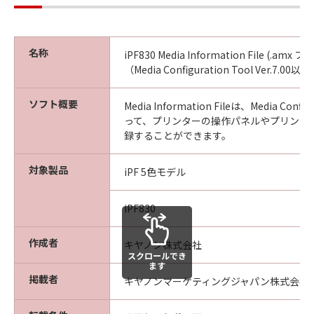
ん。
(4) 本契約に明示的に定める場合を除き、
キヤノンは「本ソフトウエア」に関する知
名称
iPF830 Media Information File (.amx フ
的財産権のいかなる権利もお客様に付与す
（Media Configuration Tool Ver.7.0
るものではありません。
ソフト概要
Media Information Fileは、Media Confi
所有権
って、プリンターの操作パネルやプリンタ
「本ソフトウエア」及びその複製物に係る
録することができます。
権限及び所有権は、その内容によりキヤノ
ンまたはキヤノンのライセンサーに帰属し
対象製品
iPF 5色モデル
ます。
iPF830
保証
「許諾ソフトウエア」が、CD-ROM等の記
作成者
キヤノン株式会社
憶媒体に格納されて提供されている場合、
スクロールでき
ます
キヤノンは、お客様が「許諾ソフトウエ
掲載者
キヤノンマーケティングジャパン株式会社
ア」を購入した日から90日の間、「許諾ソ
フトウエア」が格納されている記憶媒体