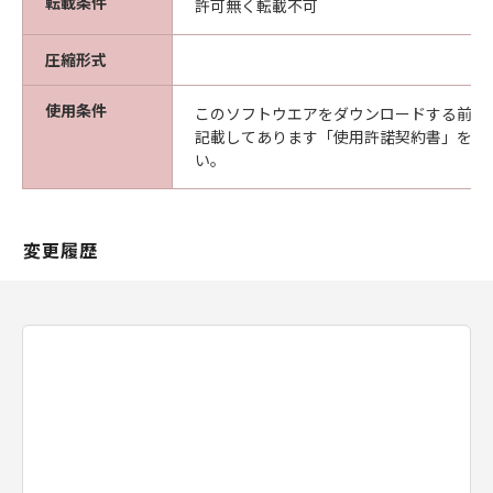
転載条件
許可無く転載不可
（以下「メディア」と言います）に物理的
な欠陥がないことを保証します。当該保証
圧縮形式
期間中に「メディア」に物理的な欠陥が発
見された場合には、キヤノンは、「メディ
使用条件
このソフトウエアをダウンロードする前に
ア」を交換いたします。
記載してあります「使用許諾契約書」を必
保証の否認・免責
い。
(1) 「本ソフトウエア」は、『現状のまま』の
状態で使用許諾されます。キヤノン、キヤノン
の関連会社、それらの販売代理店及び販売店
変更履歴
は、「本ソフトウエア」に関して、商品性及び
特定の目的への適合性の保証を含め、いかなる
保証も、明示たると黙示たるとを問わず一切し
ないものとします。
(2) キヤノン、キヤノンの関連会社、それらの販
売代理店及び販売店は、「許諾ソフトウエア」
の使用または使用不能から生ずるいかなる損害
（逸失利益及びその他の派生的または付随的な
損害を含むがこれらに限定されない）につい