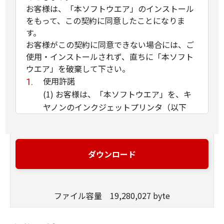
お客様は、「本ソフトウエア」のインストール
をもって、この契約に同意したことになりま
す。
お客様がこの契約に同意できない場合には、ご
使用・インストールされず、直ちに「本ソフト
ウエア」を破棄して下さい。
使用許諾
(1) お客様は、「本ソフトウエア」を、キ
ヤノンのインクジェットプリンタ（以下
「プリンタ」と言います）に直接またはネ
ットワークを通じ接続される複数のコンピ
ュータのそれぞれにおいて使用（「使用」
ダウンロード
とは、「許諾ソフトウエア」をコンピュー
タの記憶媒体上にインストールすること、
またはコンピュータにおいて表示するこ
ファイル容量 19,280,027 byte
と、アクセスすること、読み出すこと、も
しくは実行することのいずれも含むものと