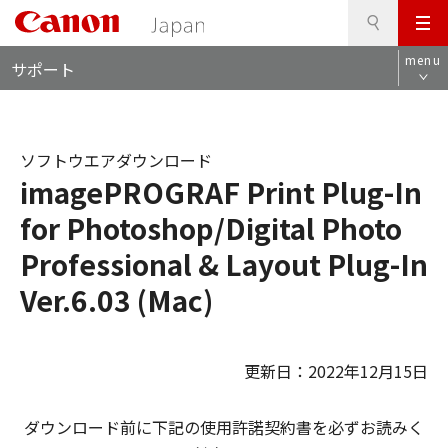
検
このページの本文へ
メ
索
ロ
ニ
menu
サポート
ー
ュ
カ
ー
ル
ナ
ソフトウエアダウンロード
ビ
imagePROGRAF Print Plug-In
for Photoshop/Digital Photo
Professional & Layout Plug-In
Ver.6.03 (Mac)
更新日：2022年12月15日
ダウンロード前に下記の使用許諾契約書を必ずお読みく