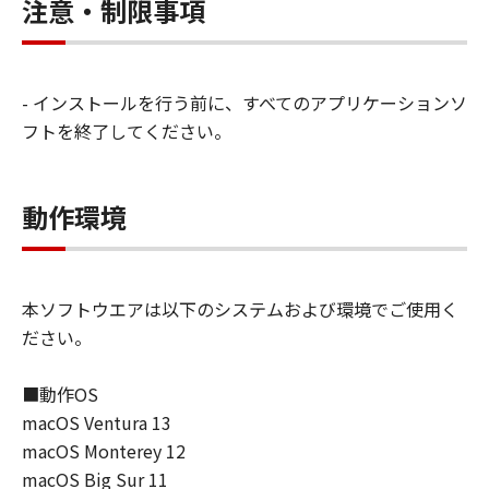
します）することができます。お客様はま
注意・制限事項
た、お客様が「プリンタ」を使用すること
を許可したお客様のイントラネット内のユ
ーザ（以下「指定ユーザ」と言います）
- インストールを行う前に、すべてのアプリケーションソ
に、本契約の条件の下で、「許諾ソフトウ
フトを終了してください。
エア」を使用させることができます。その
場合、お客様には、かかる「指定ユーザ」
を本契約の条件に従わせることにつき、す
動作環境
べての責任を負っていただくものとしま
す。 (2) お客様は、再使用許諾、譲渡、頒
布、貸与その他の方法により、第三者に
本ソフトウエアは以下のシステムおよび環境でご使用く
「本ソフトウエア」を使用もしくは利用さ
ださい。
せることはできません。
(3) お客様は、「本ソフトウエア」の全部
■動作OS
または一部を修正、改変、リバース・エン
macOS Ventura 13
ジニアリング、逆コンパイルまたは逆アセ
macOS Monterey 12
ンブル等することはできません。また第三
macOS Big Sur 11
者にこのような行為をさせてはなりませ