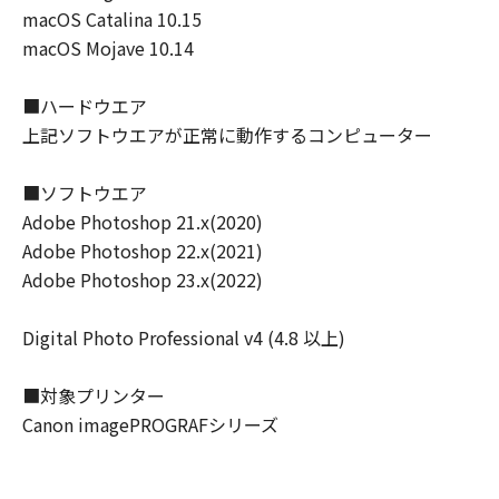
macOS Catalina 10.15
ん。
macOS Mojave 10.14
(4) 本契約に明示的に定める場合を除き、
キヤノンは「本ソフトウエア」に関する知
■ハードウエア
的財産権のいかなる権利もお客様に付与す
上記ソフトウエアが正常に動作するコンピューター
るものではありません。
所有権
■ソフトウエア
「本ソフトウエア」及びその複製物に係る
Adobe Photoshop 21.x(2020)
権限及び所有権は、その内容によりキヤノ
Adobe Photoshop 22.x(2021)
ンまたはキヤノンのライセンサーに帰属し
Adobe Photoshop 23.x(2022)
ます。
Digital Photo Professional v4 (4.8 以上)
保証
「許諾ソフトウエア」が、CD-ROM等の記
■対象プリンター
憶媒体に格納されて提供されている場合、
Canon imagePROGRAFシリーズ
キヤノンは、お客様が「許諾ソフトウエ
ア」を購入した日から90日の間、「許諾ソ
フトウエア」が格納されている記憶媒体