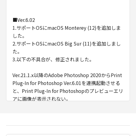
software" and "commercial computer
software documentation," as such terms are
■Ver.6.02
used in 48 C.F.R. 12.212 (Sept 1995).
1.サポートOSにmacOS Monterey (12)を追加しま
Consistent with 48 C.F.R. 12.212 and 48 C.F.R.
した。
227.7202-1 through 227.7202-4 (June 1995),
all U.S. Government End Users shall acquire
2.サポートOSにmacOS Big Sur (11)を追加しまし
the Software with only those rights set forth
た。
herein. Manufacturer is Canon Inc./30-2,
3.以下の不具合が、修正されました。
Shimomaruko 3-chome, Ohta-ku, Tokyo 146-
8501, Japan.
Ver.21.1.x以降のAdobe Photoshop 2020からPrint
本条において、"the Software"という語は、本
Plug-In for Photoshop Ver.6.01を連携起動させる
契約における「本ソフトウエア」を意味するも
と、Print Plug-In for Photoshopのプレビューエリ
のとします。
アに画像が表示されない。
以上
4.連携対象アプリケーションに、以下のアプリケー
キヤノン株式会社
ションを追加しました。
Adobe Photoshop 22.x(2021)