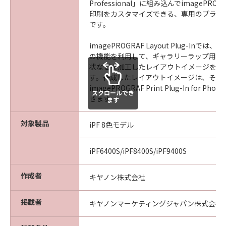
て、一切の責任を負わないものとします。例
Professional」に組み込んでimagePR
え、キヤノン、キヤノンの関連会社、それらの
印刷をカスタマイズできる、専用のプラグ
です。
販売代理店及び販売店がかかる損害の可能性に
ついて知らされていた場合でも同様です。
imagePROGRAF Layout Plug-Inでは、Ad
(3) キヤノン、キヤノンの関連会社、それらの販
の機能を利用して、ギャラリーラップ用に
売代理店及び販売店は、「本ソフトウエア」の
状などを加工したレイアウトイメージを簡
使用に起因または関連してお客様と第三者との
す。作成したレイアウトイメージは、その
間に生じたいかなる紛争についても、一切責任
imagePROGRAF Print Plug-In for P
スクロールでき
を負わないものとします。
きます。
ます
(4) 以上が、「本ソフトウエア」に関するキヤノ
ン、キヤノンの関連会社、それらの販売代理店
対象製品
iPF 8色モデル
及び販売店のすべての責任であり、お客様の唯
一の救済です。
iPF6400S/iPF8400S/iPF9400S
輸出
お客様は、日本国政府または関連する外国政府
作成者
キヤノン株式会社
より必要な認可等を得ることなしに「本ソフト
ウエア」の全部または一部を、直接または間接
掲載者
キヤノンマーケティングジャパン株式会社
に輸出してはなりません。
契約期間