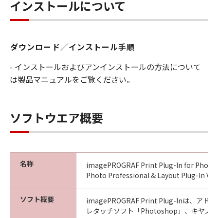
インストールについて
（以下「メディア」と言います）に物理的
な欠陥がないことを保証します。当該保証
期間中に「メディア」に物理的な欠陥が発
見された場合には、キヤノンは、「メディ
ダウンロード／インストール手順
ア」を交換いたします。
- インストールおよびアンインストールの方法について
保証の否認・免責
は製品マニュアルをご覧ください。
(1) 「本ソフトウエア」は、『現状のまま』の
状態で使用許諾されます。キヤノン、キヤノン
の関連会社、それらの販売代理店及び販売店
ソフトウエア概要
は、「本ソフトウエア」に関して、商品性及び
特定の目的への適合性の保証を含め、いかなる
保証も、明示たると黙示たるとを問わず一切し
ないものとします。
(2) キヤノン、キヤノンの関連会社、それらの販
名称
imagePROGRAF Print Plug-In for Photos
売代理店及び販売店は、「許諾ソフトウエア」
Photo Professional & Layout Plug-In Ver.
の使用または使用不能から生ずるいかなる損害
（逸失利益及びその他の派生的または付随的な
ソフト概要
imagePROGRAF Print Plug-Inは
損害を含むがこれらに限定されない）につい
レタッチソフト「Photoshop」、キヤノン「Di