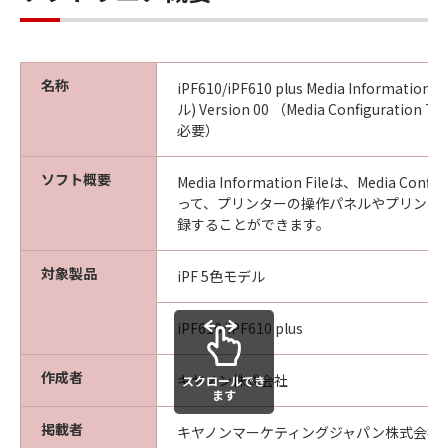
ンブル等することはできません。また第三
者にこのような行為をさせてはなりませ
ん。
(4) 本契約に明示的に定める場合を除き、
名称
iPF610/iPF610 plus Media Information 
キヤノンは「本ソフトウエア」に関する知
ル) Version 00 （Media Configuration T
必要）
的財産権のいかなる権利もお客様に付与す
るものではありません。
ソフト概要
Media Information Fileは、Media Confi
所有権
って、プリンターの操作パネルやプリンタ
「本ソフトウエア」及びその複製物に係る
録することができます。
権限及び所有権は、その内容によりキヤノ
対象製品
ンまたはキヤノンのライセンサーに帰属し
iPF 5色モデル
ます。
iPF610/iPF610 plus
保証
「許諾ソフトウエア」が、CD-ROM等の記
作成者
キヤノン株式会社
スクロールでき
憶媒体に格納されて提供されている場合、
ます
キヤノンは、お客様が「許諾ソフトウエ
掲載者
キヤノンマーケティングジャパン株式会社
ア」を購入した日から90日の間、「許諾ソ