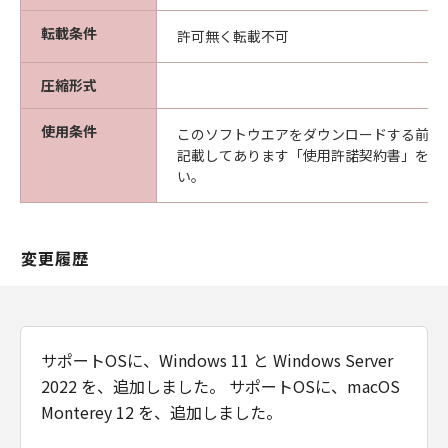
フトウエア」が格納されている記憶媒体
転載条件
許可無く転載不可
（以下「メディア」と言います）に物理的
な欠陥がないことを保証します。当該保証
圧縮形式
期間中に「メディア」に物理的な欠陥が発
見された場合には、キヤノンは、「メディ
使用条件
このソフトウエアをダウンロードする前に
ア」を交換いたします。
記載してあります「使用許諾契約書」を必
保証の否認・免責
い。
(1) 「本ソフトウエア」は、『現状のまま』の
状態で使用許諾されます。キヤノン、キヤノン
の関連会社、それらの販売代理店及び販売店
変更履歴
は、「本ソフトウエア」に関して、商品性及び
特定の目的への適合性の保証を含め、いかなる
保証も、明示たると黙示たるとを問わず一切し
ないものとします。
サポートOSに、Windows 11 と Windows Server
(2) キヤノン、キヤノンの関連会社、それらの販
2022 を、追加しました。 サポートOSに、macOS
売代理店及び販売店は、「許諾ソフトウエア」
Monterey 12 を、追加しました。
の使用または使用不能から生ずるいかなる損害
（逸失利益及びその他の派生的または付随的な