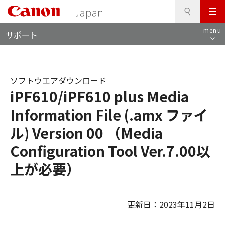
検
このページの本文へ
メ
索
ロ
ニ
menu
サポート
ー
ュ
カ
ー
ル
ナ
ソフトウエアダウンロード
ビ
iPF610/iPF610 plus Media
Information File (.amx ファイ
ル) Version 00 （Media
Configuration Tool Ver.7.00以
上が必要）
更新日：2023年11月2日