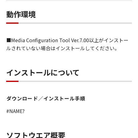
しくは実行することのいずれも含むものと
します）することができます。お客様はま
動作環境
た、お客様が「プリンタ」を使用すること
を許可したお客様のイントラネット内のユ
ーザ（以下「指定ユーザ」と言います）
■Media Configuration Tool Ver.7.00以上がインストー
に、本契約の条件の下で、「許諾ソフトウ
ルされていない場合はインストールしてください。
エア」を使用させることができます。その
場合、お客様には、かかる「指定ユーザ」
を本契約の条件に従わせることにつき、す
インストールについて
べての責任を負っていただくものとしま
す。 (2) お客様は、再使用許諾、譲渡、頒
布、貸与その他の方法により、第三者に
ダウンロード／インストール手順
「本ソフトウエア」を使用もしくは利用さ
せることはできません。
#NAME?
(3) お客様は、「本ソフトウエア」の全部
または一部を修正、改変、リバース・エン
ジニアリング、逆コンパイルまたは逆アセ
ソフトウエア概要