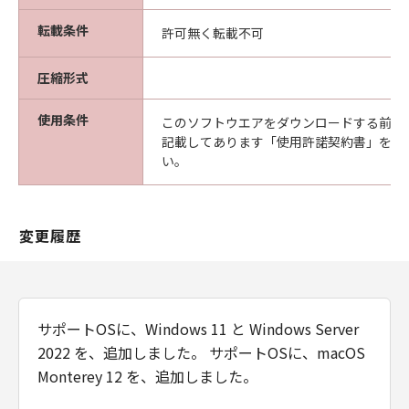
フトウエア」が格納されている記憶媒体
転載条件
許可無く転載不可
（以下「メディア」と言います）に物理的
な欠陥がないことを保証します。当該保証
圧縮形式
期間中に「メディア」に物理的な欠陥が発
見された場合には、キヤノンは、「メディ
使用条件
このソフトウエアをダウンロードする前に
ア」を交換いたします。
記載してあります「使用許諾契約書」を必
保証の否認・免責
い。
(1) 「本ソフトウエア」は、『現状のまま』の
状態で使用許諾されます。キヤノン、キヤノン
の関連会社、それらの販売代理店及び販売店
変更履歴
は、「本ソフトウエア」に関して、商品性及び
特定の目的への適合性の保証を含め、いかなる
保証も、明示たると黙示たるとを問わず一切し
ないものとします。
サポートOSに、Windows 11 と Windows Server
(2) キヤノン、キヤノンの関連会社、それらの販
2022 を、追加しました。 サポートOSに、macOS
売代理店及び販売店は、「許諾ソフトウエア」
Monterey 12 を、追加しました。
の使用または使用不能から生ずるいかなる損害
（逸失利益及びその他の派生的または付随的な