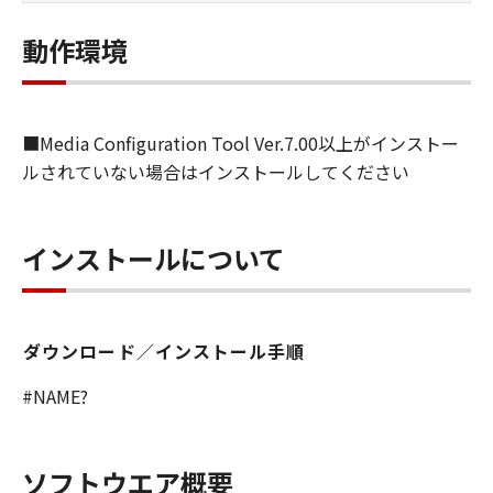
しくは実行することのいずれも含むものと
します）することができます。お客様はま
動作環境
た、お客様が「プリンタ」を使用すること
を許可したお客様のイントラネット内のユ
ーザ（以下「指定ユーザ」と言います）
■Media Configuration Tool Ver.7.00以上がインストー
に、本契約の条件の下で、「許諾ソフトウ
ルされていない場合はインストールしてください
エア」を使用させることができます。その
場合、お客様には、かかる「指定ユーザ」
を本契約の条件に従わせることにつき、す
インストールについて
べての責任を負っていただくものとしま
す。 (2) お客様は、再使用許諾、譲渡、頒
布、貸与その他の方法により、第三者に
ダウンロード／インストール手順
「本ソフトウエア」を使用もしくは利用さ
せることはできません。
#NAME?
(3) お客様は、「本ソフトウエア」の全部
または一部を修正、改変、リバース・エン
ジニアリング、逆コンパイルまたは逆アセ
ソフトウエア概要