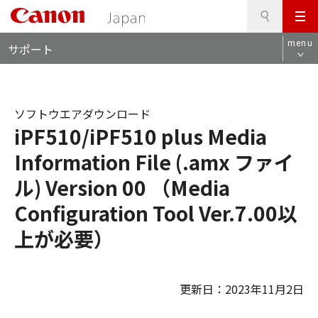
検
このページの本文へ
メ
索
ロ
ニ
menu
サポート
ー
ュ
カ
ー
ル
ナ
ソフトウエアダウンロード
ビ
iPF510/iPF510 plus Media
Information File (.amx ファイ
ル) Version 00 （Media
Configuration Tool Ver.7.00以
上が必要）
更新日：2023年11月2日