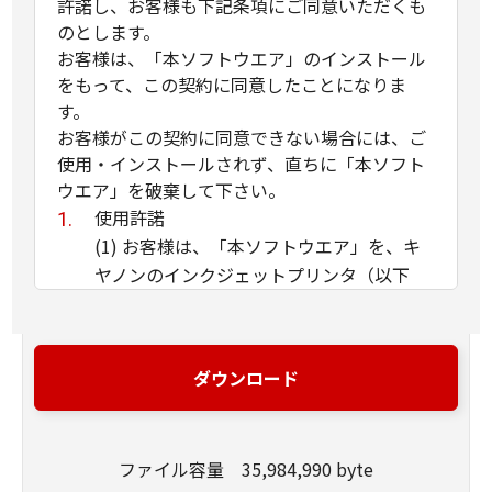
許諾し、お客様も下記条項にご同意いただくも
のとします。
お客様は、「本ソフトウエア」のインストール
をもって、この契約に同意したことになりま
す。
お客様がこの契約に同意できない場合には、ご
使用・インストールされず、直ちに「本ソフト
ウエア」を破棄して下さい。
使用許諾
(1) お客様は、「本ソフトウエア」を、キ
ヤノンのインクジェットプリンタ（以下
「プリンタ」と言います）に直接またはネ
ットワークを通じ接続される複数のコンピ
ュータのそれぞれにおいて使用（「使用」
ダウンロード
とは、「許諾ソフトウエア」をコンピュー
タの記憶媒体上にインストールすること、
またはコンピュータにおいて表示するこ
ファイル容量 35,984,990 byte
と、アクセスすること、読み出すこと、も