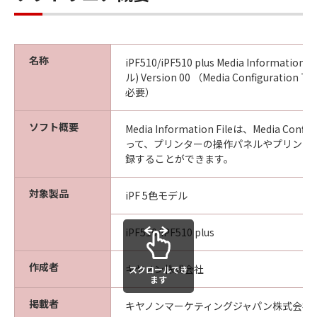
ンブル等することはできません。また第三
者にこのような行為をさせてはなりませ
ん。
(4) 本契約に明示的に定める場合を除き、
名称
iPF510/iPF510 plus Media Information 
キヤノンは「本ソフトウエア」に関する知
ル) Version 00 （Media Configuration T
必要）
的財産権のいかなる権利もお客様に付与す
るものではありません。
ソフト概要
Media Information Fileは、Media Confi
所有権
って、プリンターの操作パネルやプリンタ
「本ソフトウエア」及びその複製物に係る
録することができます。
権限及び所有権は、その内容によりキヤノ
対象製品
ンまたはキヤノンのライセンサーに帰属し
iPF 5色モデル
ます。
iPF510/iPF510 plus
保証
「許諾ソフトウエア」が、CD-ROM等の記
作成者
キヤノン株式会社
スクロールでき
憶媒体に格納されて提供されている場合、
ます
キヤノンは、お客様が「許諾ソフトウエ
掲載者
キヤノンマーケティングジャパン株式会社
ア」を購入した日から90日の間、「許諾ソ