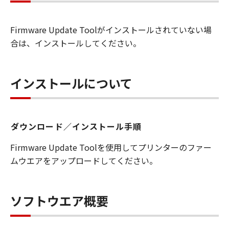
を許可したお客様のイントラネット内のユ
ーザ（以下「指定ユーザ」と言います）
Firmware Update Toolがインストールされていない場
に、本契約の条件の下で、「許諾ソフトウ
合は、インストールしてください。
エア」を使用させることができます。その
場合、お客様には、かかる「指定ユーザ」
を本契約の条件に従わせることにつき、す
インストールについて
べての責任を負っていただくものとしま
す。 (2) お客様は、再使用許諾、譲渡、頒
布、貸与その他の方法により、第三者に
ダウンロード／インストール手順
「本ソフトウエア」を使用もしくは利用さ
せることはできません。
Firmware Update Toolを使用してプリンターのファー
(3) お客様は、「本ソフトウエア」の全部
ムウエアをアップロードしてください。
または一部を修正、改変、リバース・エン
ジニアリング、逆コンパイルまたは逆アセ
ンブル等することはできません。また第三
ソフトウエア概要
者にこのような行為をさせてはなりませ
ん。