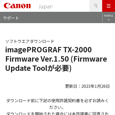
検
このページの本文へ
メ
索
ロ
ニ
menu
サポート
ー
ュ
カ
ー
ル
ナ
ソフトウエアダウンロード
ビ
imagePROGRAF TX-2000
Firmware Ver.1.50 (Firmware
Update Toolが必要)
更新日：2023年1月26日
ダウンロード前に下記の使用許諾契約書を必ずお読みく
ださい。
ダウンロードを開始された場合には本許諾書に同意され