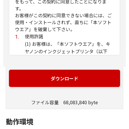
をもって、この契約に同意したことになりま
す。
お客様がこの契約に同意できない場合には、ご
使用・インストールされず、直ちに「本ソフト
ウエア」を破棄して下さい。
使用許諾
(1) お客様は、「本ソフトウエア」を、キ
ヤノンのインクジェットプリンタ（以下
「プリンタ」と言います）に直接またはネ
ットワークを通じ接続される複数のコンピ
ュータのそれぞれにおいて使用（「使用」
ダウンロード
とは、「許諾ソフトウエア」をコンピュー
タの記憶媒体上にインストールすること、
またはコンピュータにおいて表示するこ
ファイル容量 68,083,840 byte
と、アクセスすること、読み出すこと、も
しくは実行することのいずれも含むものと
します）することができます。お客様はま
動作環境
た、お客様が「プリンタ」を使用すること