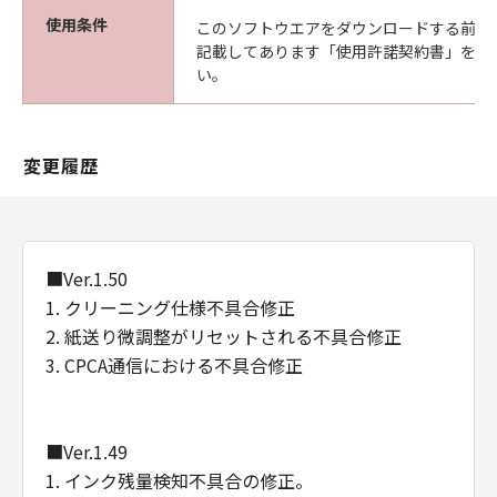
な欠陥がないことを保証します。当該保証
使用条件
このソフトウエアをダウンロードする前に
期間中に「メディア」に物理的な欠陥が発
記載してあります「使用許諾契約書」を必
見された場合には、キヤノンは、「メディ
い。
ア」を交換いたします。
保証の否認・免責
(1) 「本ソフトウエア」は、『現状のまま』の
変更履歴
状態で使用許諾されます。キヤノン、キヤノン
の関連会社、それらの販売代理店及び販売店
は、「本ソフトウエア」に関して、商品性及び
特定の目的への適合性の保証を含め、いかなる
保証も、明示たると黙示たるとを問わず一切し
■Ver.1.50
ないものとします。
1. クリーニング仕様不具合修正
(2) キヤノン、キヤノンの関連会社、それらの販
2. 紙送り微調整がリセットされる不具合修正
売代理店及び販売店は、「許諾ソフトウエア」
3. CPCA通信における不具合修正
の使用または使用不能から生ずるいかなる損害
（逸失利益及びその他の派生的または付随的な
損害を含むがこれらに限定されない）につい
■Ver.1.49
て、一切の責任を負わないものとします。例
1. インク残量検知不具合の修正。
え、キヤノン、キヤノンの関連会社、それらの