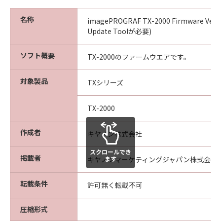
(4) 本契約に明示的に定める場合を除き、
キヤノンは「本ソフトウエア」に関する知
名称
imagePROGRAF TX-2000 Firmware Ver.1
的財産権のいかなる権利もお客様に付与す
Update Toolが必要)
るものではありません。
ソフト概要
TX-2000のファームウエアです。
所有権
「本ソフトウエア」及びその複製物に係る
対象製品
TXシリーズ
権限及び所有権は、その内容によりキヤノ
ンまたはキヤノンのライセンサーに帰属し
TX-2000
ます。
保証
作成者
キヤノン株式会社
「許諾ソフトウエア」が、CD-ROM等の記
スクロールでき
憶媒体に格納されて提供されている場合、
掲載者
ます
キヤノンマーケティングジャパン株式会社
キヤノンは、お客様が「許諾ソフトウエ
ア」を購入した日から90日の間、「許諾ソ
転載条件
許可無く転載不可
フトウエア」が格納されている記憶媒体
（以下「メディア」と言います）に物理的
圧縮形式