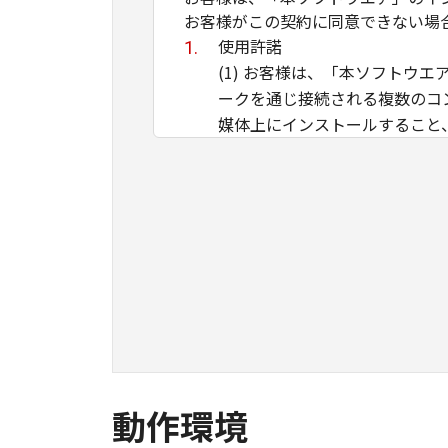
お客様がこの契約に同意できない場
使用許諾
(1) お客様は、「本ソフト
ークを通じ接続される複数のコ
媒体上にインストールすること
ことのいずれも含むものとしま
イントラネット内のユーザ（以
ができます。その場合、お客様
ものとします。 (2) お客様
用させることはできません。
(3) お客様は、「本ソフトウ
ル等することはできません。ま
(4) 本契約に明示的に定める
のではありません。
所有権
動作環境
「本ソフトウエア」及びその複