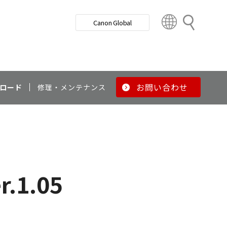
検
Canon Global
索
C
o
u
n
t
r
お問い合わせ
ロード
修理・メンテナンス
y
&
R
e
g
i
o
r.1.05
n