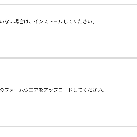
-ROM等の記憶媒体に格納されて提供されている場合、キヤノ
ールされていない場合は、インストールしてください。
許諾ソフトウエア」が格納されている記憶媒体（以下「メディア
期間中に「メディア」に物理的な欠陥が発見された場合には、
て
状のまま』の状態で使用許諾されます。キヤノン、キヤノンの関
、商品性及び特定の目的への適合性の保証を含め、いかなる保
社、それらの販売代理店及び販売店は、「許諾ソフトウエア」の
的または付随的な損害を含むがこれらに限定されない）につい
てプリンターのファームウエアをアップロードしてください。
連会社、それらの販売代理店及び販売店がかかる損害の可能性
社、それらの販売代理店及び販売店は、「本ソフトウエア」の使
いても、一切責任を負わないものとします。
に関するキヤノン、キヤノンの関連会社、それらの販売代理店及