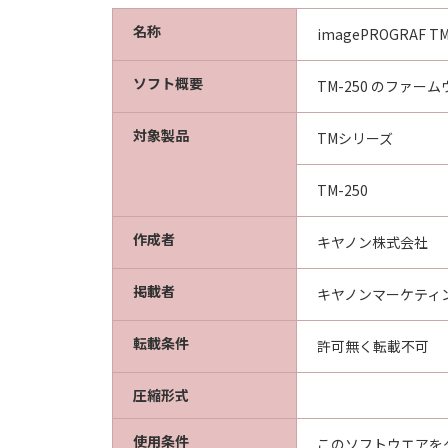
輸出
お客様は、日本国政府または関連す
名称
imagePROGRAF TM-
間接に輸出してはなりません。
契約期間
ソフト概要
TM-250 のファー
(1) 本契約は、お客様が「本ソフト
ます。
対象製品
TMシリーズ
(2) お客様は、「本ソフトウエア
(3) キヤノンは、お客様が本契約
TM-250
(4) お客様は、上記(3)による
準拠法
作成者
キヤノン株式会社
本契約は、日本国法に準拠するもの
U.S. GOVERNMENT RESTRICTED RI
掲載者
The Software is a "commercial item
キヤノンマーケティ
software" and "commercial computer
with 48 C.F.R. 12.212 and 48 C.F.R.
転載条件
許可無く転載不可
Software with only those rights se
8501, Japan.
圧縮形式
本条において、"the Softwa
使用条件
このソフトウエアを