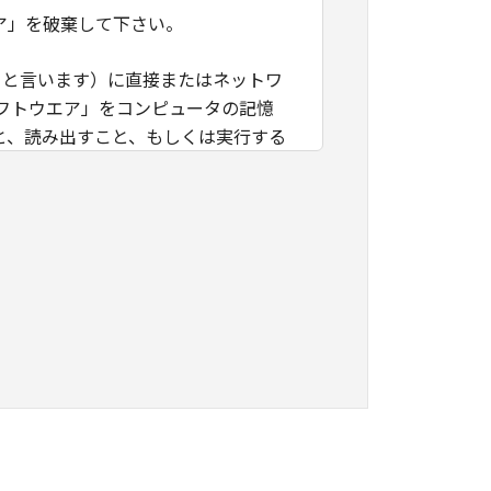
ア」を破棄して下さい。
」と言います）に直接またはネットワ
フトウエア」をコンピュータの記憶
と、読み出すこと、もしくは実行する
」を使用することを許可したお客様の
諾ソフトウエア」を使用させること
つき、すべての責任を負っていただく
に「本ソフトウエア」を使用もしくは利
ング、逆コンパイルまたは逆アセンブ
のいかなる権利もお客様に付与するも
キヤノンのライセンサーに帰属しま