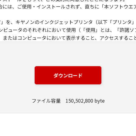
合には、ご使用・インストールされず、直ちに「本ソフトウエ
ウエア」を、キヤノンのインクジェットプリンタ（以下「プリンタ
ンピュータのそれぞれにおいて使用（「使用」とは、「許諾ソ
、またはコンピュータにおいて表示すること、アクセスするこ
す）することができます。お客様はまた、お客様が「プリンタ
下「指定ユーザ」と言います）に、本契約の条件の下で、「許
には、かかる「指定ユーザ」を本契約の条件に従わせることに
は、再使用許諾、譲渡、頒布、貸与その他の方法により、第三者
ダウンロード
エア」の全部または一部を修正、改変、リバース・エンジニアリ
た第三者にこのような行為をさせてはなりません。
ファイル容量 150,502,800 byte
場合を除き、キヤノンは「本ソフトウエア」に関する知的財産権
製物に係る権限及び所有権は、その内容によりキヤノンまたは