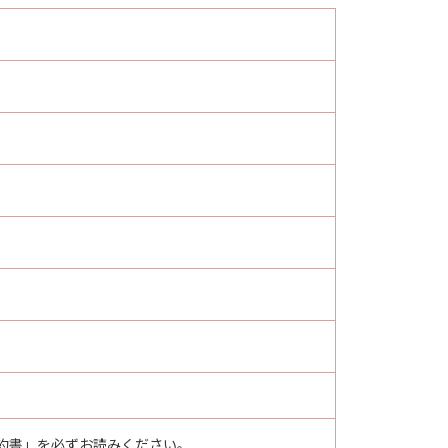
ア」の全部または一部を、直接または
3)により終了されるまで有効に存続し
約を終了させることができます。
とができます。
てを廃棄及び消去するものとします。
nsisting of "commercial computer
F.R. 12.212 (Sept 1995). Consistent
ent End Users shall acquire the
ko 3-chome, Ohta-ku, Tokyo 146-
します。
約書」を必ずお読みください。