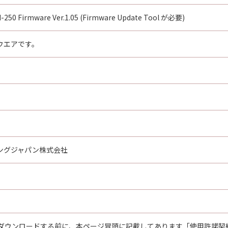
る外国政府より必要な認可等を得ることなしに「本ソフトウエ
250 Firmware Ver.1.05 (Firmware Update Tool が必要)
ムウエアです。
ウエア」をインストールされた時点で発効し、下記(2)または(
」及びその複製物のすべてを廃棄及び消去することにより、本契
のいずれかの条項に違反した場合、直ちに本契約を終了させるこ
本契約の終了後直ちに、「本ソフトウエア」及びその複製物のすべ
とします。
GHTS NOTICE:
," as that term is defined at 48 C.F.R. 2.101 (Oct 1995), co
ングジャパン株式会社
 software documentation," as such terms are used in 48 C.
 227.7202-1 through 227.7202-4 (June 1995), all U.S. Governm
t forth herein. Manufacturer is Canon Inc./30-2, Shimomaru
re"という語は、本契約における「本ソフトウエア」を意味するものと
ダウンロードする前に、本ページ冒頭に記載してあります「使用許諾契