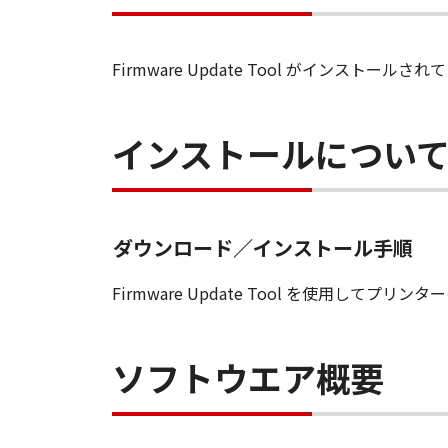
す。
保証
「許諾ソフトウエア」が、CD
Firmware Update Tool がインスト
購入した日から90日の間、「
いことを保証します。当該保証
インストールについ
します。
保証の否認・免責
(1) 「本ソフトウエア」は、『現
店は、「本ソフトウエア」に関して
一切しないものとします。
ダウンロード／インストール手順
(2) キヤノン、キヤノンの関連会
る損害（逸失利益及びその他の派生
Firmware Update Tool を使用し
す。例え、キヤノン、キヤノンの関
です。
(3) キヤノン、キヤノンの関連会
ソフトウエア概要
者との間に生じたいかなる紛争につ
(4) 以上が、「本ソフトウエア」
様の唯一の救済です。