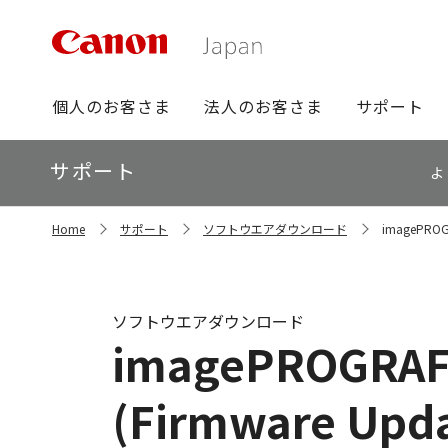
グ
個人のお客さま
法人のお客さま
サポート
ロ
ー
ロ
サポート
バ
よ
ー
ル
カ
ナ
サ
ル
Home
サポート
ソフトウエアダウンロード
imagePROGR
イ
ビ
ナ
ト
ビ
内
の
現
ソフトウエアダウンロード
在
imagePROGRAF 
位
置
(Firmware Upd