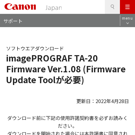
検
このページの本文へ
メ
索
ロ
ニ
menu
サポート
ー
ュ
カ
ー
ル
ナ
ソフトウエアダウンロード
ビ
imagePROGRAF TA-20
Firmware Ver.1.08 (Firmware
Update Toolが必要)
更新日：2022年4月28日
ダウンロード前に下記の使用許諾契約書を必ずお読みく
ださい。
ダウンロードを開始された場合には本許諾書に同意され