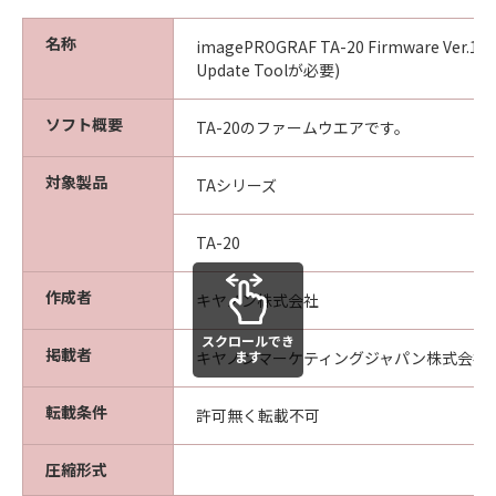
(4) 本契約に明示的に定める場合を除き、
キヤノンは「本ソフトウエア」に関する知
名称
imagePROGRAF TA-20 Firmware Ver.1.0
的財産権のいかなる権利もお客様に付与す
Update Toolが必要)
るものではありません。
ソフト概要
TA-20のファームウエアです。
所有権
「本ソフトウエア」及びその複製物に係る
対象製品
TAシリーズ
権限及び所有権は、その内容によりキヤノ
ンまたはキヤノンのライセンサーに帰属し
TA-20
ます。
保証
作成者
キヤノン株式会社
「許諾ソフトウエア」が、CD-ROM等の記
スクロールでき
憶媒体に格納されて提供されている場合、
掲載者
ます
キヤノンマーケティングジャパン株式会社
キヤノンは、お客様が「許諾ソフトウエ
ア」を購入した日から90日の間、「許諾ソ
転載条件
許可無く転載不可
フトウエア」が格納されている記憶媒体
（以下「メディア」と言います）に物理的
圧縮形式