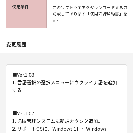
な欠陥がないことを保証します。当該保証
使用条件
このソフトウエアをダウンロードする前に
期間中に「メディア」に物理的な欠陥が発
記載してあります「使用許諾契約書」を必
見された場合には、キヤノンは、「メディ
い。
ア」を交換いたします。
保証の否認・免責
(1) 「本ソフトウエア」は、『現状のまま』の
変更履歴
状態で使用許諾されます。キヤノン、キヤノン
の関連会社、それらの販売代理店及び販売店
は、「本ソフトウエア」に関して、商品性及び
特定の目的への適合性の保証を含め、いかなる
保証も、明示たると黙示たるとを問わず一切し
■Ver.1.08
ないものとします。
1. 言語選択の選択メニューにウクライナ語を追加
(2) キヤノン、キヤノンの関連会社、それらの販
する。
売代理店及び販売店は、「許諾ソフトウエア」
の使用または使用不能から生ずるいかなる損害
（逸失利益及びその他の派生的または付随的な
■Ver.1.07
損害を含むがこれらに限定されない）につい
1. 遠隔管理システムに新規カウンタ追加。
て、一切の責任を負わないものとします。例
2. サポートOSに、Windows 11 ・ Windows
え、キヤノン、キヤノンの関連会社、それらの