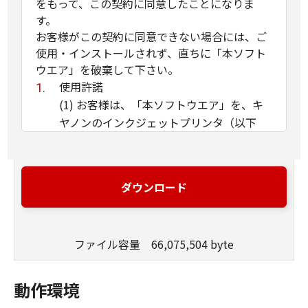
をもって、この契約に同意したことになりま
す。
お客様がこの契約に同意できない場合には、ご
使用・インストールされず、直ちに「本ソフト
ウエア」を破棄して下さい。
使用許諾
(1) お客様は、「本ソフトウエア」を、キ
ヤノンのインクジェットプリンタ（以下
「プリンタ」と言います）に直接またはネ
ットワークを通じ接続される複数のコンピ
ュータのそれぞれにおいて使用（「使用」
ダウンロード
とは、「許諾ソフトウエア」をコンピュー
タの記憶媒体上にインストールすること、
またはコンピュータにおいて表示するこ
ファイル容量 66,075,504 byte
と、アクセスすること、読み出すこと、も
しくは実行することのいずれも含むものと
します）することができます。お客様はま
動作環境
た、お客様が「プリンタ」を使用すること