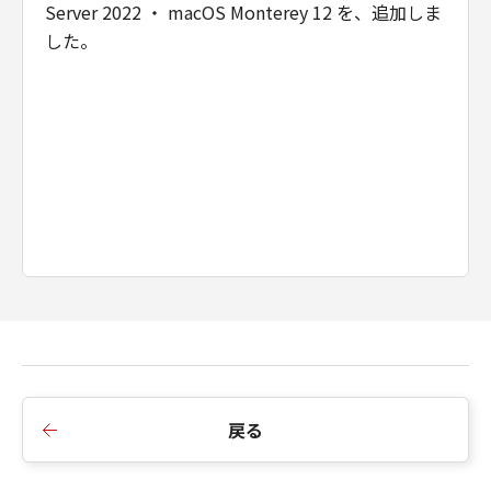
Server 2022 ・ macOS Monterey 12 を、追加しま
販売代理店及び販売店がかかる損害の可能性に
した。
ついて知らされていた場合でも同様です。
(3) キヤノン、キヤノンの関連会社、それらの販
売代理店及び販売店は、「本ソフトウエア」の
使用に起因または関連してお客様と第三者との
間に生じたいかなる紛争についても、一切責任
を負わないものとします。
(4) 以上が、「本ソフトウエア」に関するキヤノ
ン、キヤノンの関連会社、それらの販売代理店
及び販売店のすべての責任であり、お客様の唯
一の救済です。
輸出
お客様は、日本国政府または関連する外国政府
より必要な認可等を得ることなしに「本ソフト
ウエア」の全部または一部を、直接または間接
に輸出してはなりません。
戻る
契約期間
(1) 本契約は、お客様が「本ソフトウエア」を