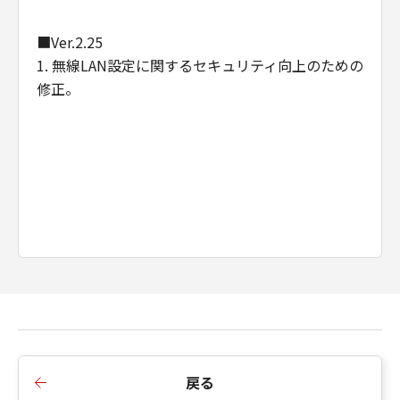
て、一切の責任を負わないものとします。例
え、キヤノン、キヤノンの関連会社、それらの
■Ver.2.25
販売代理店及び販売店がかかる損害の可能性に
1. 無線LAN設定に関するセキュリティ向上のための
ついて知らされていた場合でも同様です。
修正。
(3) キヤノン、キヤノンの関連会社、それらの販
売代理店及び販売店は、「本ソフトウエア」の
使用に起因または関連してお客様と第三者との
間に生じたいかなる紛争についても、一切責任
を負わないものとします。
(4) 以上が、「本ソフトウエア」に関するキヤノ
ン、キヤノンの関連会社、それらの販売代理店
及び販売店のすべての責任であり、お客様の唯
一の救済です。
輸出
お客様は、日本国政府または関連する外国政府
より必要な認可等を得ることなしに「本ソフト
ウエア」の全部または一部を、直接または間接
に輸出してはなりません。
戻る
契約期間