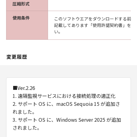
（以下「メディア」と言います）に物理的
圧縮形式
な欠陥がないことを保証します。当該保証
使用条件
このソフトウエアをダウンロードする前に
期間中に「メディア」に物理的な欠陥が発
記載してあります「使用許諾契約書」を必
見された場合には、キヤノンは、「メディ
い。
ア」を交換いたします。
保証の否認・免責
(1) 「本ソフトウエア」は、『現状のまま』の
変更履歴
状態で使用許諾されます。キヤノン、キヤノン
の関連会社、それらの販売代理店及び販売店
は、「本ソフトウエア」に関して、商品性及び
特定の目的への適合性の保証を含め、いかなる
保証も、明示たると黙示たるとを問わず一切し
■Ver.2.26
ないものとします。
1. 遠隔監視サービスにおける接続処理の適正化
(2) キヤノン、キヤノンの関連会社、それらの販
2. サポート OS に、macOS Sequoia 15 が追加さ
売代理店及び販売店は、「許諾ソフトウエア」
れました。
の使用または使用不能から生ずるいかなる損害
3. サポート OS に、Windows Server 2025 が追加
（逸失利益及びその他の派生的または付随的な
されました。
損害を含むがこれらに限定されない）につい