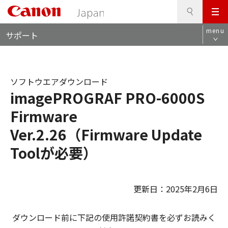
検
このページの本文へ
メ
索
ロ
ニ
menu
サポート
ー
ュ
カ
ー
ル
ナ
ソフトウエアダウンロード
ビ
imagePROGRAF PRO-6000S
Firmware
Ver.2.26（Firmware Update
Toolが必要）
更新日：2025年2月6日
ダウンロード前に下記の使用許諾契約書を必ずお読みく