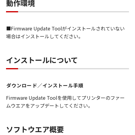
します）することができます。お客様はま
動作環境
た、お客様が「プリンタ」を使用すること
を許可したお客様のイントラネット内のユ
ーザ（以下「指定ユーザ」と言います）
■Firmware Update Toolがインストールされていない
に、本契約の条件の下で、「許諾ソフトウ
場合はインストールしてください。
エア」を使用させることができます。その
場合、お客様には、かかる「指定ユーザ」
を本契約の条件に従わせることにつき、す
インストールについて
べての責任を負っていただくものとしま
す。 (2) お客様は、再使用許諾、譲渡、頒
布、貸与その他の方法により、第三者に
ダウンロード／インストール手順
「本ソフトウエア」を使用もしくは利用さ
せることはできません。
Firmware Update Toolを使用してプリンターのファー
(3) お客様は、「本ソフトウエア」の全部
ムウエアをアップデートしてください。
または一部を修正、改変、リバース・エン
ジニアリング、逆コンパイルまたは逆アセ
ンブル等することはできません。また第三
ソフトウエア概要
者にこのような行為をさせてはなりませ