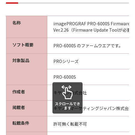
ん。
(4) 本契約に明示的に定める場合を除き、
キヤノンは「本ソフトウエア」に関する知
名称
imagePROGRAF PRO-6000S Firmware
的財産権のいかなる権利もお客様に付与す
Ver.2.26（Firmware Update Toolが必要
るものではありません。
ソフト概要
PRO-6000S のファームウエアです。
所有権
「本ソフトウエア」及びその複製物に係る
対象製品
PROシリーズ
権限及び所有権は、その内容によりキヤノ
ンまたはキヤノンのライセンサーに帰属し
PRO-6000S
ます。
保証
作成者
キヤノン株式会社
「許諾ソフトウエア」が、CD-ROM等の記
スクロールでき
憶媒体に格納されて提供されている場合、
掲載者
ます
キヤノンマーケティングジャパン株式会社
キヤノンは、お客様が「許諾ソフトウエ
ア」を購入した日から90日の間、「許諾ソ
転載条件
許可無く転載不可
フトウエア」が格納されている記憶媒体