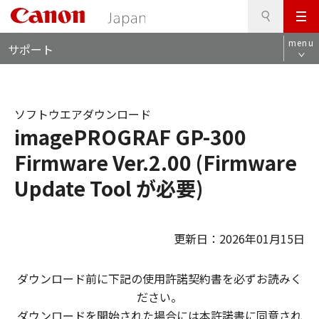
検
このページの本文へ
メ
索
ロ
ニ
menu
サポート
ー
ュ
カ
ー
ル
ナ
ソフトウエアダウンロード
ビ
imagePROGRAF GP-300
Firmware Ver.2.00 (Firmware
Update Tool が必要)
更新日：2026年01月15日
ダウンロード前に下記の使用許諾契約書を必ずお読みく
ださい。
ダウンロードを開始された場合には本許諾書に同意され