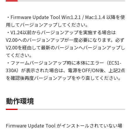
を許可したお客様のイントラネット内のユ
ーザ（以下「指定ユーザ」と言います）
・Firmware Update Tool Win:1.2.1 / Mac:1.1.4 以降を使
に、本契約の条件の下で、「許諾ソフトウ
用してバージョンアップしてください。
エア」を使用させることができます。その
・V1.24以前からバージョンアップを実施する場合は
場合、お客様には、かかる「指定ユーザ」
V2.00へのバージョンアップが一度必要になります。必ず
を本契約の条件に従わせることにつき、す
V2.00を経由して最新のバージョンへバージョンアップし
べての責任を負っていただくものとしま
てください。
す。 (2) お客様は、再使用許諾、譲渡、頒
・ファームバージョンアップ時に本体にエラー（EC51-
布、貸与その他の方法により、第三者に
330A）が表示された場合は、電源をOFF/ON後、上記2点
「本ソフトウエア」を使用もしくは利用さ
を確認後再度バージョンアップをやり直してください。
せることはできません。
(3) お客様は、「本ソフトウエア」の全部
または一部を修正、改変、リバース・エン
動作環境
ジニアリング、逆コンパイルまたは逆アセ
ンブル等することはできません。また第三
者にこのような行為をさせてはなりませ
Firmware Update Tool がインストールされていない場
ん。