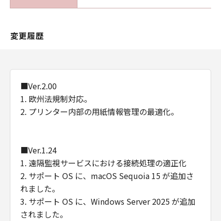
販売代理店及び販売店がかかる損害の可能性に
ついて知らされていた場合でも同様です。
(3) キヤノン、キヤノンの関連会社、それらの販
変更履歴
売代理店及び販売店は、「本ソフトウエア」の
使用に起因または関連してお客様と第三者との
間に生じたいかなる紛争についても、一切責任
を負わないものとします。
■Ver.2.00
(4) 以上が、「本ソフトウエア」に関するキヤノ
1. 欧州法規制対応。
ン、キヤノンの関連会社、それらの販売代理店
2. プリンター内部の用紙情報管理の最適化。
及び販売店のすべての責任であり、お客様の唯
一の救済です。
輸出
■Ver.1.24
お客様は、日本国政府または関連する外国政府
より必要な認可等を得ることなしに「本ソフト
1. 遠隔監視サービスにおける接続処理の適正化
ウエア」の全部または一部を、直接または間接
2. サポート OS に、macOS Sequoia 15 が追加さ
に輸出してはなりません。
れました。
契約期間
3. サポート OS に、Windows Server 2025 が追加
(1) 本契約は、お客様が「本ソフトウエア」を
されました。