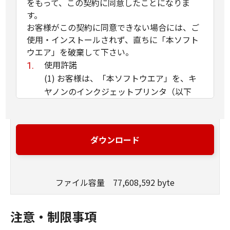
をもって、この契約に同意したことになりま
す。
お客様がこの契約に同意できない場合には、ご
使用・インストールされず、直ちに「本ソフト
ウエア」を破棄して下さい。
使用許諾
(1) お客様は、「本ソフトウエア」を、キ
ヤノンのインクジェットプリンタ（以下
「プリンタ」と言います）に直接またはネ
ットワークを通じ接続される複数のコンピ
ュータのそれぞれにおいて使用（「使用」
ダウンロード
とは、「許諾ソフトウエア」をコンピュー
タの記憶媒体上にインストールすること、
またはコンピュータにおいて表示するこ
ファイル容量 77,608,592 byte
と、アクセスすること、読み出すこと、も
しくは実行することのいずれも含むものと
します）することができます。お客様はま
注意・制限事項
た、お客様が「プリンタ」を使用すること