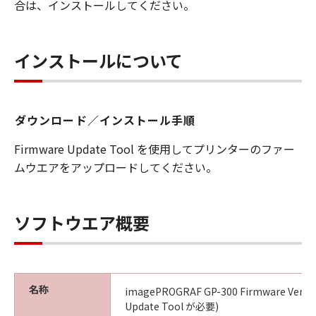
合は、インストールしてください。
(4) 本契約に明示的に定める場合を除き、
キヤノンは「本ソフトウエア」に関する知
的財産権のいかなる権利もお客様に付与す
インストールについて
るものではありません。
所有権
「本ソフトウエア」及びその複製物に係る
ダウンロード／インストール手順
権限及び所有権は、その内容によりキヤノ
ンまたはキヤノンのライセンサーに帰属し
Firmware Update Tool を使用してプリンターのファー
ます。
ムウエアをアップロードしてください。
保証
「許諾ソフトウエア」が、CD-ROM等の記
ソフトウエア概要
憶媒体に格納されて提供されている場合、
キヤノンは、お客様が「許諾ソフトウエ
ア」を購入した日から90日の間、「許諾ソ
フトウエア」が格納されている記憶媒体
名称
imagePROGRAF GP-300 Firmware Ver.2.
（以下「メディア」と言います）に物理的
Update Tool が必要)