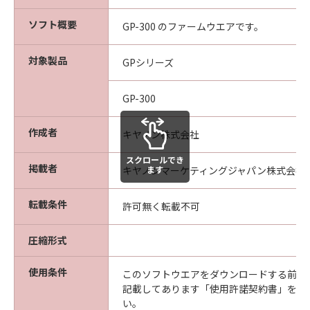
な欠陥がないことを保証します。当該保証
期間中に「メディア」に物理的な欠陥が発
ソフト概要
GP-300 のファームウエアです。
見された場合には、キヤノンは、「メディ
ア」を交換いたします。
対象製品
GPシリーズ
保証の否認・免責
(1) 「本ソフトウエア」は、『現状のまま』の
GP-300
状態で使用許諾されます。キヤノン、キヤノン
の関連会社、それらの販売代理店及び販売店
作成者
キヤノン株式会社
は、「本ソフトウエア」に関して、商品性及び
特定の目的への適合性の保証を含め、いかなる
スクロールでき
掲載者
ます
キヤノンマーケティングジャパン株式会社
保証も、明示たると黙示たるとを問わず一切し
ないものとします。
転載条件
(2) キヤノン、キヤノンの関連会社、それらの販
許可無く転載不可
売代理店及び販売店は、「許諾ソフトウエア」
の使用または使用不能から生ずるいかなる損害
圧縮形式
（逸失利益及びその他の派生的または付随的な
損害を含むがこれらに限定されない）につい
使用条件
このソフトウエアをダウンロードする前に
て、一切の責任を負わないものとします。例
記載してあります「使用許諾契約書」を必
い。
え、キヤノン、キヤノンの関連会社、それらの