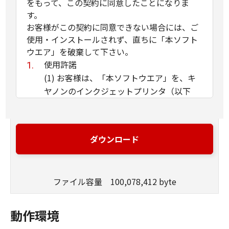
をもって、この契約に同意したことになりま
す。
お客様がこの契約に同意できない場合には、ご
使用・インストールされず、直ちに「本ソフト
ウエア」を破棄して下さい。
使用許諾
(1) お客様は、「本ソフトウエア」を、キ
ヤノンのインクジェットプリンタ（以下
「プリンタ」と言います）に直接またはネ
ットワークを通じ接続される複数のコンピ
ュータのそれぞれにおいて使用（「使用」
ダウンロード
とは、「許諾ソフトウエア」をコンピュー
タの記憶媒体上にインストールすること、
またはコンピュータにおいて表示するこ
ファイル容量 100,078,412 byte
と、アクセスすること、読み出すこと、も
しくは実行することのいずれも含むものと
します）することができます。お客様はま
動作環境
た、お客様が「プリンタ」を使用すること