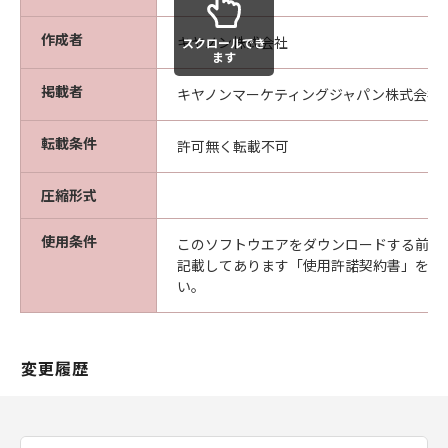
な欠陥がないことを保証します。当該保証
期間中に「メディア」に物理的な欠陥が発
作成者
キヤノン株式会社
スクロールでき
見された場合には、キヤノンは、「メディ
ます
ア」を交換いたします。
掲載者
キヤノンマーケティングジャパン株式会社
保証の否認・免責
(1) 「本ソフトウエア」は、『現状のまま』の
転載条件
許可無く転載不可
状態で使用許諾されます。キヤノン、キヤノン
の関連会社、それらの販売代理店及び販売店
圧縮形式
は、「本ソフトウエア」に関して、商品性及び
特定の目的への適合性の保証を含め、いかなる
使用条件
このソフトウエアをダウンロードする前に
保証も、明示たると黙示たるとを問わず一切し
記載してあります「使用許諾契約書」を必
ないものとします。
い。
(2) キヤノン、キヤノンの関連会社、それらの販
売代理店及び販売店は、「許諾ソフトウエア」
の使用または使用不能から生ずるいかなる損害
変更履歴
（逸失利益及びその他の派生的または付随的な
損害を含むがこれらに限定されない）につい
て、一切の責任を負わないものとします。例
え、キヤノン、キヤノンの関連会社、それらの