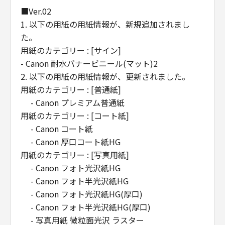
販売代理店及び販売店がかかる損害の可能性に
■Ver.02
ついて知らされていた場合でも同様です。
1. 以下の用紙の用紙情報が、新規追加されまし
(3) キヤノン、キヤノンの関連会社、それらの販
た。
売代理店及び販売店は、「本ソフトウエア」の
用紙のカテゴリー : [サイン]
使用に起因または関連してお客様と第三者との
- Canon 耐水バナービニール(マット)2
間に生じたいかなる紛争についても、一切責任
2. 以下の用紙の用紙情報が、更新されました。
を負わないものとします。
用紙のカテゴリー : [普通紙]
(4) 以上が、「本ソフトウエア」に関するキヤノ
- Canon プレミアム普通紙
ン、キヤノンの関連会社、それらの販売代理店
用紙のカテゴリー : [コート紙]
及び販売店のすべての責任であり、お客様の唯
- Canon コート紙
一の救済です。
輸出
- Canon 厚口コート紙HG
お客様は、日本国政府または関連する外国政府
用紙のカテゴリー : [写真用紙]
より必要な認可等を得ることなしに「本ソフト
- Canon フォト光沢紙HG
ウエア」の全部または一部を、直接または間接
- Canon フォト半光沢紙HG
に輸出してはなりません。
- Canon フォト光沢紙HG(厚口)
契約期間
- Canon フォト半光沢紙HG(厚口)
(1) 本契約は、お客様が「本ソフトウエア」を
- 写真用紙 微粒面光沢 ラスター