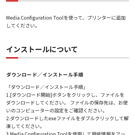
を許可したお客様のイントラネット内のユ
ーザ（以下「指定ユーザ」と言います）
Media Configuration Toolを使って、プリンターに追加
に、本契約の条件の下で、「許諾ソフトウ
してください。
エア」を使用させることができます。その
場合、お客様には、かかる「指定ユーザ」
を本契約の条件に従わせることにつき、す
インストールについて
べての責任を負っていただくものとしま
す。 (2) お客様は、再使用許諾、譲渡、頒
布、貸与その他の方法により、第三者に
ダウンロード／インストール手順
「本ソフトウエア」を使用もしくは利用さ
せることはできません。
「ダウンロード／インストール手順」
(3) お客様は、「本ソフトウエア」の全部
1.[ダウンロード開始]ボタンをクリックし、ファイルを
または一部を修正、改変、リバース・エン
ダウンロードしてください。 ファイルの保存先は、お使
ジニアリング、逆コンパイルまたは逆アセ
いのコンピューターの設定をご確認ください。
ンブル等することはできません。また第三
2.ダウンロードしたexeファイルをダブルクリックして解
者にこのような行為をさせてはなりませ
凍してください。
ん。
3.Media Configuration Toolを使用して用紙情報をアッ