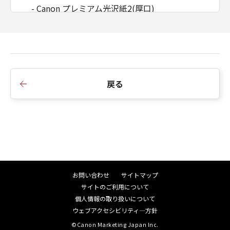
インストールされた時点で発効し、下記(2)また
- Canon プレミアム光沢紙2(厚口)
は(3)により終了されるまで有効に存続します。
- Canon プレミアム半光沢紙2(厚口)
(2) お客様は、「本ソフトウエア」及びその複
- Canon 光沢プロ プラチナグレード
製物のすべてを廃棄及び消去することにより、
用紙のカテゴリー : [プルーフ用紙]
本契約を終了させることができます。
- Canon プルーフ用紙2
(3) キヤノンは、お客様が本契約のいずれかの条
項に違反した場合、直ちに本契約を終了させる
用紙のカテゴリー : [ファインアート紙]
戻る
ことができます。
- Canon 写真用紙 プレミアムマットA
(4) お客様は、上記(3)による本契約の終了後直
用紙のカテゴリー : [クロス]
ちに、「本ソフトウエア」及びその複製物のす
- Canon 防炎クロスHG
べてを廃棄及び消去するものとします。
用紙のカテゴリー : [サイン]
準拠法
- Canon 耐水ポスター合成紙(マット)
本契約は、日本国法に準拠するものとします。
- Canon 耐水ポスター合成紙(マット)糊付き
U.S. GOVERNMENT RESTRICTED RIGHTS
- Canon 耐水ポスタービニール(マット)糊付き
NOTICE:
お問い合わせ
サイトマップ
- Canon 耐水バナービニール(マット)
The Software is a "commercial item," as that
サイトのご利用について
- Canon バックライトフィルムHG
term is defined at 48 C.F.R. 2.101 (Oct 1995),
個人情報の取り扱いについて
consisting of "commercial computer
ウェブアクセシビリティ―方針
software" and "commercial computer
©Canon Marketing Japan Inc.