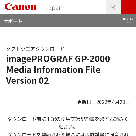
検
このページの本文へ
メ
索
ロ
ニ
menu
サポート
ー
ュ
カ
ー
ル
ナ
ソフトウエアダウンロード
ビ
imagePROGRAF GP-2000
Media Information File
Version 02
更新日：2022年4月28日
ダウンロード前に下記の使用許諾契約書を必ずお読みく
ださい。
ダウンロードを開始された場合には本許諾書に同意され