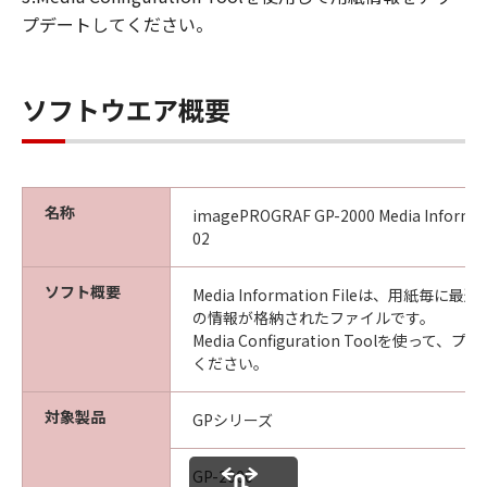
(4) 本契約に明示的に定める場合を除き、
プデートしてください。
キヤノンは「本ソフトウエア」に関する知
的財産権のいかなる権利もお客様に付与す
るものではありません。
ソフトウエア概要
所有権
「本ソフトウエア」及びその複製物に係る
権限及び所有権は、その内容によりキヤノ
名称
imagePROGRAF GP-2000 Media Informati
ンまたはキヤノンのライセンサーに帰属し
02
ます。
保証
ソフト概要
Media Information Fileは、用紙毎
「許諾ソフトウエア」が、CD-ROM等の記
の情報が格納されたファイルです。
Media Configuration Toolを使っ
憶媒体に格納されて提供されている場合、
ください。
キヤノンは、お客様が「許諾ソフトウエ
ア」を購入した日から90日の間、「許諾ソ
対象製品
GPシリーズ
フトウエア」が格納されている記憶媒体
（以下「メディア」と言います）に物理的
GP-2000