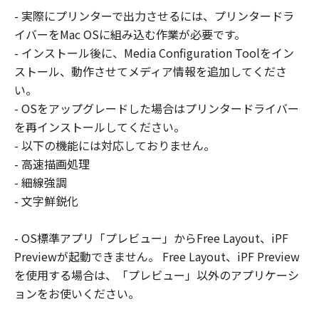
ーザ（以下「指定ユーザ」と言います）
- 実際にプリンターで出力させるには、プリンタードラ
に、本契約の条件の下で、「許諾ソフトウ
イバーをMac OSに組み込む作業が必要です。
エア」を使用させることができます。その
- インストール後に、Media Configuration Toolをイン
場合、お客様には、かかる「指定ユーザ」
ストール、動作させてメディア情報を追加してくださ
を本契約の条件に従わせることにつき、す
い。
べての責任を負っていただくものとしま
- OSをアップグレードした場合はプリンタードライバー
す。 (2) お客様は、再使用許諾、譲渡、頒
を再インストールしてください。
布、貸与その他の方法により、第三者に
- 以下の機能には対応しておりません。
「本ソフトウエア」を使用もしくは利用さ
- 高速描画処理
せることはできません。
- 細線強調
(3) お客様は、「本ソフトウエア」の全部
- 文字鮮鋭化
または一部を修正、改変、リバース・エン
ジニアリング、逆コンパイルまたは逆アセ
- OS標準アプリ「プレビュー」からFree Layout、iPF
ンブル等することはできません。また第三
Previewが起動できません。 Free Layout、iPF Preview
者にこのような行為をさせてはなりませ
を使用する場合は、「プレビュー」以外のアプリケーシ
ん。
ョンをお使いください。
(4) 本契約に明示的に定める場合を除き、