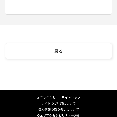
Consistent with 48 C.F.R. 12.212 and 48 C.F.R.
227.7202-1 through 227.7202-4 (June 1995),
all U.S. Government End Users shall acquire
the Software with only those rights set forth
herein. Manufacturer is Canon Inc./30-2,
Shimomaruko 3-chome, Ohta-ku, Tokyo 146-
8501, Japan.
本条において、"the Software"という語は、本
戻る
契約における「本ソフトウエア」を意味するも
のとします。
以上
キヤノン株式会社
お問い合わせ
サイトマップ
サイトのご利用について
個人情報の取り扱いについて
ウェブアクセシビリティ―方針