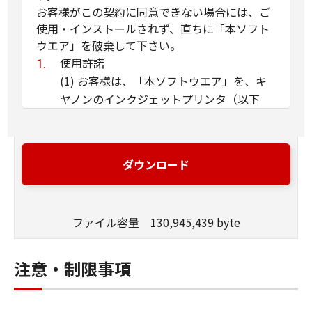
お客様がこの契約に同意できない場合には、ご
使用・インストールされず、直ちに「本ソフト
ウエア」を破棄して下さい。
使用許諾
(1) お客様は、「本ソフトウエア」を、キ
ヤノンのインクジェットプリンタ（以下
「プリンタ」と言います）に直接またはネ
ットワークを通じ接続される複数のコンピ
ュータのそれぞれにおいて使用（「使用」
ダウンロード
とは、「許諾ソフトウエア」をコンピュー
タの記憶媒体上にインストールすること、
またはコンピュータにおいて表示するこ
ファイル容量 130,945,439 byte
と、アクセスすること、読み出すこと、も
しくは実行することのいずれも含むものと
します）することができます。お客様はま
注意・制限事項
た、お客様が「プリンタ」を使用すること
を許可したお客様のイントラネット内のユ