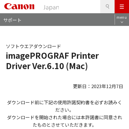
検
このページの本文へ
メ
索
ロ
ニ
menu
サポート
ー
ュ
カ
ー
ル
ナ
ソフトウエアダウンロード
ビ
imagePROGRAF Printer
Driver Ver.6.10 (Mac)
更新日：2023年12月7日
ダウンロード前に下記の使用許諾契約書を必ずお読みく
ださい。
ダウンロードを開始された場合には本許諾書に同意され
たものとさせていただきます。