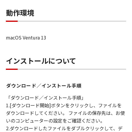
キヤノンは「本ソフトウエア」に関する知
的財産権のいかなる権利もお客様に付与す
動作環境
るものではありません。
所有権
「本ソフトウエア」及びその複製物に係る
macOS Ventura 13
権限及び所有権は、その内容によりキヤノ
ンまたはキヤノンのライセンサーに帰属し
ます。
インストールについて
保証
「許諾ソフトウエア」が、CD-ROM等の記
憶媒体に格納されて提供されている場合、
ダウンロード／インストール手順
キヤノンは、お客様が「許諾ソフトウエ
「ダウンロード／インストール手順」
ア」を購入した日から90日の間、「許諾ソ
1.[ダウンロード開始]ボタンをクリックし、ファイルを
フトウエア」が格納されている記憶媒体
ダウンロードしてください。 ファイルの保存先は、お使
（以下「メディア」と言います）に物理的
いのコンピューターの設定をご確認ください。
な欠陥がないことを保証します。当該保証
2.ダウンロードしたファイルをダブルクリックして、デ
期間中に「メディア」に物理的な欠陥が発