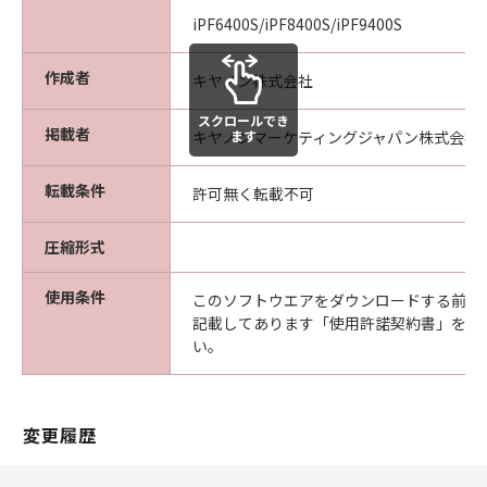
ついて知らされていた場合でも同様です。
iPF6400S/iPF8400S/iPF9400S
(3) キヤノン、キヤノンの関連会社、それらの販
売代理店及び販売店は、「本ソフトウエア」の
作成者
キヤノン株式会社
使用に起因または関連してお客様と第三者との
間に生じたいかなる紛争についても、一切責任
スクロールでき
掲載者
を負わないものとします。
ます
キヤノンマーケティングジャパン株式会社
(4) 以上が、「本ソフトウエア」に関するキヤノ
ン、キヤノンの関連会社、それらの販売代理店
転載条件
許可無く転載不可
及び販売店のすべての責任であり、お客様の唯
一の救済です。
圧縮形式
輸出
お客様は、日本国政府または関連する外国政府
使用条件
このソフトウエアをダウンロードする前に
より必要な認可等を得ることなしに「本ソフト
記載してあります「使用許諾契約書」を必
ウエア」の全部または一部を、直接または間接
い。
に輸出してはなりません。
契約期間
(1) 本契約は、お客様が「本ソフトウエア」を
変更履歴
インストールされた時点で発効し、下記(2)また
は(3)により終了されるまで有効に存続します。