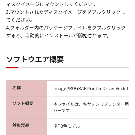
ィスクイメージにマウントしてください。
見された場合には、キヤノンは、「メディ
3.マウントされたディスクイメージをダブルクリックし
ア」を交換いたします。
てください。
保証の否認・免責
4.フォルダー内のパッケージファイルをダブルクリック
(1) 「本ソフトウエア」は、『現状のまま』の
すると、自動的にインストールが開始されます。
状態で使用許諾されます。キヤノン、キヤノン
の関連会社、それらの販売代理店及び販売店
は、「本ソフトウエア」に関して、商品性及び
特定の目的への適合性の保証を含め、いかなる
ソフトウエア概要
保証も、明示たると黙示たるとを問わず一切し
ないものとします。
(2) キヤノン、キヤノンの関連会社、それらの販
売代理店及び販売店は、「許諾ソフトウエア」
名称
imagePROGRAF Printer Driver Ver.6.10 (
の使用または使用不能から生ずるいかなる損害
（逸失利益及びその他の派生的または付随的な
ソフト概要
本ファイルは、キヤノン IJプリンター用
損害を含むがこれらに限定されない）につい
バーです。
て、一切の責任を負わないものとします。例
え、キヤノン、キヤノンの関連会社、それらの
対象製品
iPF 8色モデル
販売代理店及び販売店がかかる損害の可能性に