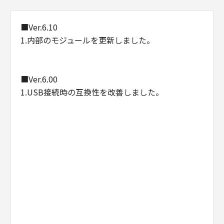
(2) お客様は、「本ソフトウエア」及びその複
製物のすべてを廃棄及び消去することにより、
■Ver.6.10
本契約を終了させることができます。
1.内部のモジュールを更新しました。
(3) キヤノンは、お客様が本契約のいずれかの条
項に違反した場合、直ちに本契約を終了させる
ことができます。
(4) お客様は、上記(3)による本契約の終了後直
■Ver.6.00
ちに、「本ソフトウエア」及びその複製物のす
1.USB接続時の互換性を改善しました。
べてを廃棄及び消去するものとします。
準拠法
本契約は、日本国法に準拠するものとします。
U.S. GOVERNMENT RESTRICTED RIGHTS
NOTICE:
The Software is a "commercial item," as that
term is defined at 48 C.F.R. 2.101 (Oct 1995),
consisting of "commercial computer
software" and "commercial computer
software documentation," as such terms are
used in 48 C.F.R. 12.212 (Sept 1995).