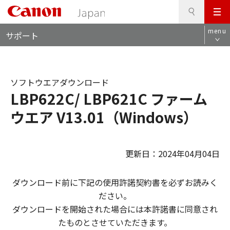
検
このページの本文へ
メ
索
ロ
ニ
menu
サポート
ー
ュ
カ
ー
ル
ナ
ソフトウエアダウンロード
ビ
LBP622C/ LBP621C ファーム
ウエア V13.01（Windows）
更新日：2024年04月04日
ダウンロード前に下記の使用許諾契約書を必ずお読みく
ださい。
ダウンロードを開始された場合には本許諾書に同意され
たものとさせていただきます。