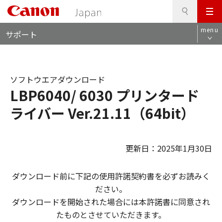
検
このページの本文へ
メ
索
ロ
ニ
menu
サポート
ー
ュ
カ
ー
ル
ナ
ソフトウエアダウンロード
ビ
LBP6040/ 6030 プリンタード
ライバー Ver.21.11（64bit）
更新日：2025年1月30日
ダウンロード前に下記の使用許諾契約書を必ずお読みく
ださい。
ダウンロードを開始された場合には本許諾書に同意され
たものとさせていただきます。