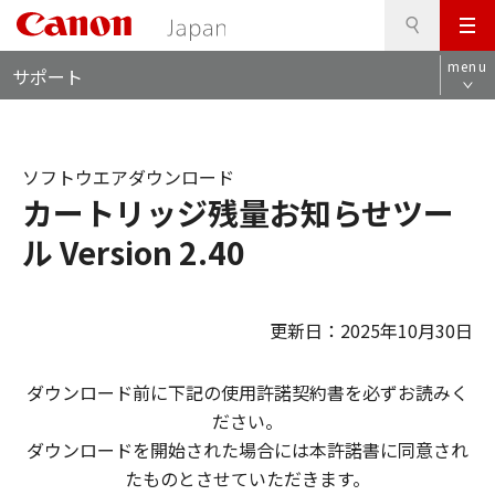
検
このページの本文へ
メ
索
ロ
ニ
menu
サポート
ー
ュ
カ
ー
ル
ナ
ソフトウエアダウンロード
ビ
カートリッジ残量お知らせツー
ル Version 2.40
更新日：2025年10月30日
ダウンロード前に下記の使用許諾契約書を必ずお読みく
ださい。
ダウンロードを開始された場合には本許諾書に同意され
たものとさせていただきます。