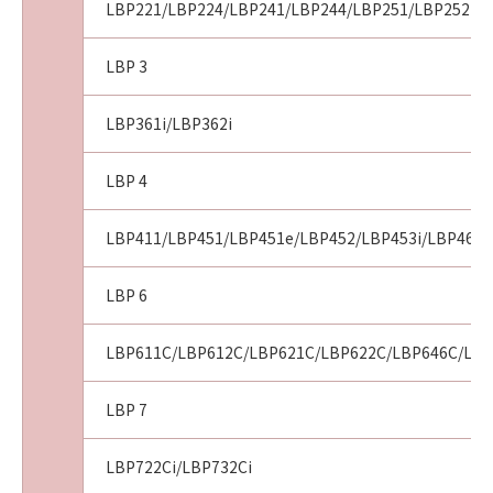
LBP221/LBP224/LBP241/LBP244/LBP251/LBP252
LBP 3
LBP361i/LBP362i
LBP 4
LBP411/LBP451/LBP451e/LBP452/LBP453i/LBP461/
LBP 6
LBP611C/LBP612C/LBP621C/LBP622C/LBP646C/LBP6
LBP 7
LBP722Ci/LBP732Ci