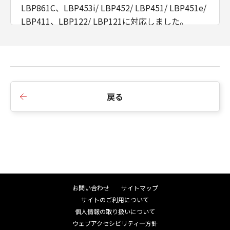
LBP861C、LBP453i/ LBP452/ LBP451/ LBP451e/
LBP411、LBP122/ LBP121に対応しました。
■Ver.2.10からVer.2.20への変更点
1.MF755Cdw/ MF753Cdw/ MF751Cdw、
LBP674C/ LBP672C/ LBP671Cに対応しました。
戻る
■Ver.2.10
1.新規掲載
お問い合わせ
サイトマップ
サイトのご利用について
個人情報の取り扱いについて
ウェブアクセシビリティ―方針