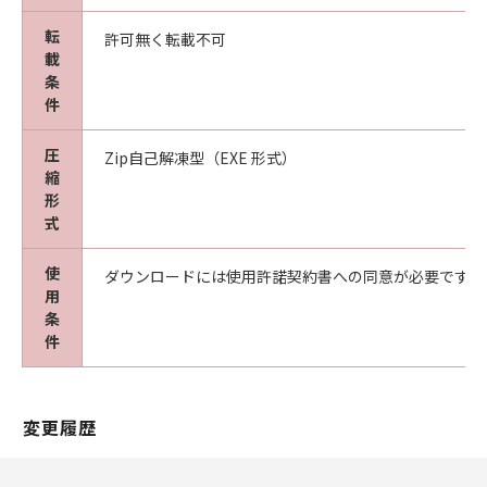
転
許可無く転載不可
載
条
件
圧
Zip自己解凍型（EXE 形式）
縮
形
式
使
ダウンロードには使用許諾契約書への同意が必要です。
用
条
件
変更履歴