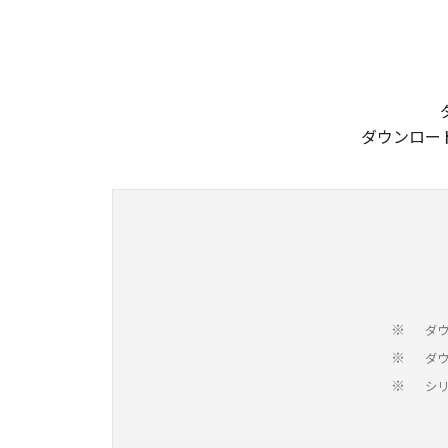
ダウンロー
ダ
※
ダ
※
シ
※