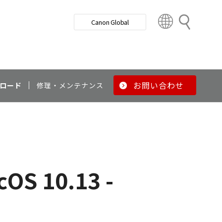
検
Canon Global
索
C
o
u
n
t
r
お問い合わせ
ロード
修理・メンテナンス
y
&
R
e
g
i
o
S 10.13 -
n