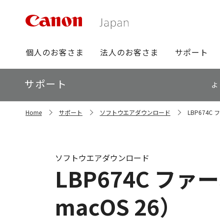
グ
個人のお客さま
法人のお客さま
サポート
ロ
ー
ロ
サポート
バ
よ
ー
ル
カ
ナ
サ
ル
Home
サポート
ソフトウエアダウンロード
LBP674C 
イ
ビ
ナ
ト
ビ
内
の
現
ソフトウエアダウンロード
在
LBP674C ファー
位
置
macOS 26）