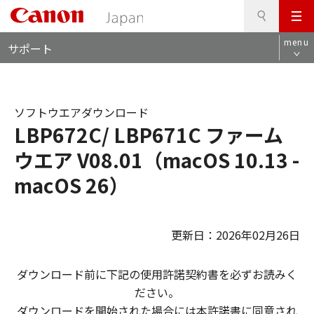
検
このページの本文へ
メ
索
ロ
ニ
menu
サポート
ー
ュ
カ
ー
ル
ナ
ソフトウエアダウンロード
ビ
LBP672C/ LBP671C ファーム
ウエア V08.01（macOS 10.13 -
macOS 26）
更新日：2026年02月26日
ダウンロード前に下記の使用許諾契約書を必ずお読みく
ださい。
ダウンロードを開始された場合には本許諾書に同意され