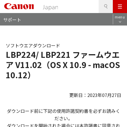
検
このページの本文へ
メ
索
ロ
ニ
menu
サポート
ー
ュ
カ
ー
ル
ナ
ソフトウエアダウンロード
ビ
LBP224/ LBP221 ファームウエ
ア V11.02（OS X 10.9 - macOS
10.12）
更新日：2023年07月27日
ダウンロード前に下記の使用許諾契約書を必ずお読みく
ださい。
ダウンロードを開始された場合には本許諾書に同意され