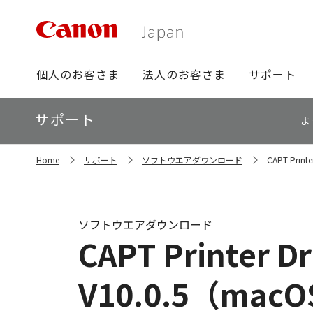
グ
個人のお客さま
法人のお客さま
サポート
ロ
ー
ロ
サポート
バ
よ
ー
ル
カ
ナ
サ
ル
Home
サポート
ソフトウエアダウンロード
CAPT Printe
イ
ビ
ナ
ト
ビ
内
の
現
ソフトウエアダウンロード
在
CAPT Printer Dri
位
置
V10.0.5（macOS