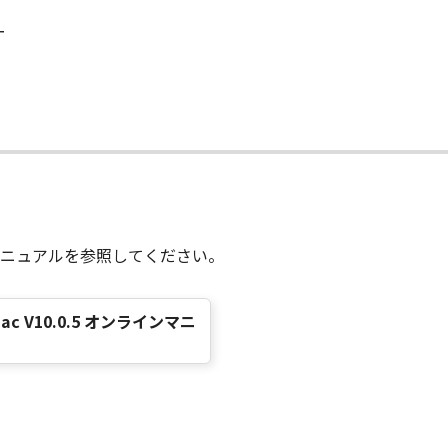
会社、それらの販売代理店および販売店、並びにキヤノンのラ
ー
および「本ソフトウェア」に対してアップデート、バグの修正
りません。
て
状のまま』の状態で使用許諾されます。キヤノン、キヤノンのラ
店または販売店のいずれも、「本ソフトウェア」に関して、商
ると黙示たるとを問わず一切しないものとします。
ンサー、キヤノンの子会社、キヤノンの関連会社、それらの販売
能から生ずるいかなる損害（逸失利益およびその他の派生的ま
）について、適用法で認められる限り、一切の責任を負わない
ニュアルを参照してください。
子会社、キヤノンの関連会社、それらの販売代理店または販売
for Mac V10.0.5 オンラインマニ
ンサー、キヤノンの子会社、キヤノンの関連会社、それらの販売
ウェア」の使用に起因または関連してお客様と第三者との間に
意』を示す下記のボタンをクリックした時点、または「本ソフト