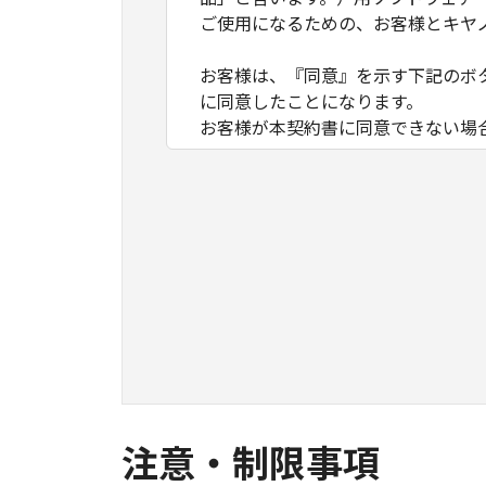
ご使用になるための、お客様とキヤ
お客様は、『同意』を示す下記のボ
に同意したことになります。
お客様が本契約書に同意できない場
１．許諾
(1) キヤノンは、お客様が「キヤ
数のコンピューター（以下「指定機
ア」をコンピューターの記憶媒体上
は実行することのいずれも含むもの
ネットワークを通じて接続されたコ
できますが、かかるコンピューター
条件とします。
(2) お客様は、上記(1)に基づ
ができます。
(3) 上記(1)および(2)に定め
注意・制限事項
わず、本契約書によってお客様に譲