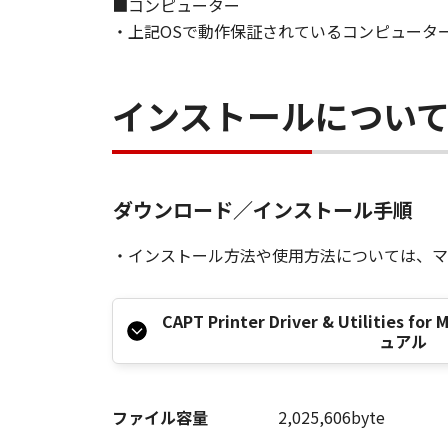
■コンピューター
キヤノン、キヤノンの子会社、関係
・上記OSで動作保証されているコンピュータ
トウェア」の使用を支援すること、
て、いかなる責任も負うものではあ
インストールについ
７．保証の否認・免責
(1) 「本ソフトウェア」は、『現
ノンの関連会社、それらの販売代理
証を含め、いかなる保証も、明示た
(2) キヤノン、キヤノンのライセ
ダウンロード／インストール手順
ソフトウェア」の使用または使用不
定されない全ての損害を言います。
・インストール方法や使用方法については、マ
ヤノンのライセンサー、キヤノンの
されていた場合でも同様です。
CAPT Printer Driver & Utilities 
(3) キヤノン、キヤノンのライセ
ュアル
ソフトウェア」、または「本ソフト
責任を負わないものとします。
ファイル容量
2,025,606byte
８．契約期間
(1) 本契約書は、お客様が、『同