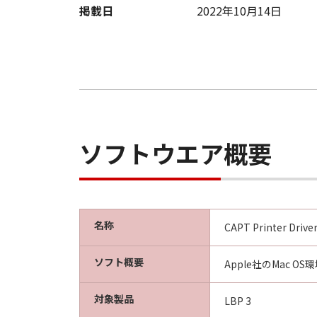
掲載日
2022年10月14日
効し、下記(2)または(3)により終
(2) お客様は、「本ソフトウェア
す。
(3) お客様が本契約書のいずれか
(4) お客様は、上記(3)によっ
るものとします。
(5) 上記にかかわらず、本契約書第
す。
ソフトウエア概要
９．U.S. GOVERNMENT RESTRICTE
“米国政府エンドユーザー”とは、
が適用されます：The SOFTWARE is a "comme
"commercial computer software" an
名称
CAPT Printer Driver
(Sept 1995). Consistent with 48 C.F
Users shall acquire the SOFTWARE w
ソフト概要
Apple社のMac 
chome, Ohta-ku, Tokyo 146-8501, 
本条項中で使用される"the SOF
対象製品
LBP 3