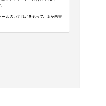
す。
トールのいずれかをもって、本契約書
たはネットワークを通じ接続される複
契約書においては、「本ソフトウェ
すること、アクセスすること、もしく
ます。お客様は、また「指定機器」に
本ソフトウェア」を使用させることが
、その履行に関し全責任を負うことを
本ソフトウェア」を１部、複製すること
知的財産権も、明示たると黙示たるとを問