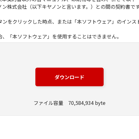
ノン株式会社（以下キヤノンと言います。）との間の契約書で
タンをクリックした時点、または「本ソフトウェア」のインス
合、「本ソフトウェア」を使用することはできません。
ノン製品」を利用する目的のために、「キヤノン製品」に直接ま
器」と言います。）において、「本ソフトウェア」を使用（本
にインストールすること、またはコンピューターにおいて表示
ダウンロード
とします。）するための非独占的権利をお客様に対して許諾し
ンピューター上で、かかるコンピューターの使用者に対して「
の使用者に本契約書上の義務および条件を遵守させるとともに
ファイル容量 70,584,934 byte
いて「本ソフトウェア」を使用するためのバックアップとして、「
る場合を除き、キヤノンまたはキヤノンのライセンサーのいかなる
渡あるいは許諾されるものではありません。