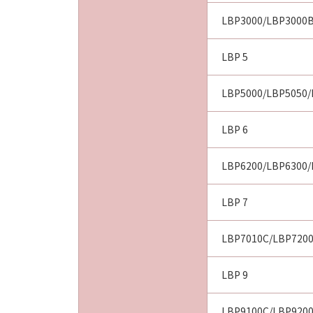
10．分離可能性
本契約書のいずれかの条項またはそ
LBP3000/LBP3000B
します。
LBP 5
以 上
LBP5000/LBP5050/
キヤノン株式会社
LBP 6
No.022774
LBP6200/LBP6300/
LBP 7
LBP7010C/LBP720
LBP 9
LBP9100C/LBP920