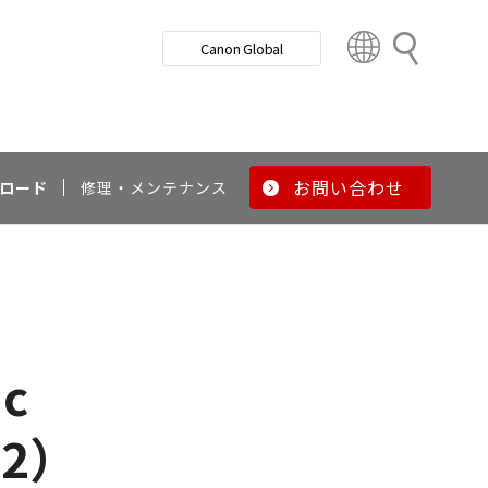
検
Canon Global
索
C
o
u
n
t
r
お問い合わせ
ロード
修理・メンテナンス
y
&
R
e
g
i
o
ac
n
.2）