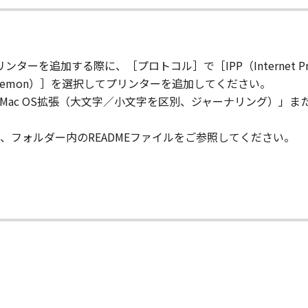
、販売、頒布、リースもしくは貸与その他の方法により、第三者
ターを追加する際に、［プロトコル］で［IPP（Internet Prin
」の全部または一部を修正、改変、逆コンパイル、逆アセンブル
er Daemon）］を選択してプリンターを追加してください。
にこのような行為をさせてはなりません。
ac OS拡張（大文字／小文字を区別、ジャーナリング）」また
まれるキヤノンまたはキヤノンのライセンサーの著作権表示を
、フォルダー内のREADMEファイルをご参照してください。
び所有権は、その内容によりキヤノンまたはキヤノンのライセ
る外国政府より必要な許可等を得ることなしに、「本ソフトウ