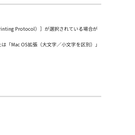
に「本ソフトウェア」を使用させるこ
ting Protocol）］が選択されている場合が
、その他リバースエンジニアリング等
は「Mac OS拡張（大文字／小文字を区別）」
変更し、除去しもしくは削除してはな
ンサーに帰属します。
ェア」の全部または一部を、直接また