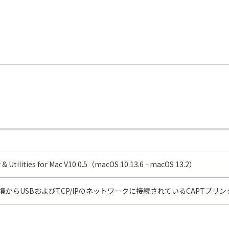
了されるまで有効に存続します。
」およびその複製物のすべてを廃棄および消去することにより、
の条項に違反した場合、本契約書は直ちに終了します。
て本契約書が終了した場合、速やかに、「本ソフトウェア」および
2条、第4条から第7条まで、第8条第4項および第10条の規定
D RIGHTS NOTICE
米国政府の機関また団体を意味します。もしお客様が米国政府エ
rcial item," as that term is defined at 48 C.F.R. 2.101
d "commercial computer software documentation," as such 
 & Utilities for Mac V10.0.5（macOS 10.13.6 - macOS 13.2）
.R. 12.212 and 48 C.F.R. 227.7202-1 through 227.7202-4 (Jun
ith only those rights set forth herein. The manufacturer is
OS環境からUSBおよびTCP/IPのネットワークに接続されているCAPT
Japan.
TWARE"とは、本契約書中で定義される「本ソフトウェア」を意