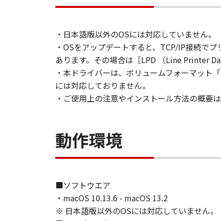
２．制限
(1) お客様は、再使用許諾、譲渡
・日本語版以外のOSには対応していません。
とはできません。
・OSをアップデートすると、TCP/IP接続でプリン
(2) お客様は、「本ソフトウェア
あります。その場合は［LPD （Line Print
することはできません。また第三者
・本ドライバーは、ボリュームフォーマット「M
には対応しておりません。
３．著作権表示
お客様は、「本ソフトウェア」に含
・ご使用上の注意やインストール方法の概要は
りません。
４．所有権
動作環境
「本ソフトウェア」に係る権原およ
５．輸出
お客様は、日本国政府または関連す
■ソフトウエア
は間接に輸出してはなりません。
・macOS 10.13.6 - macOS 13.2
※ 日本語版以外のOSには対応していません。
６．サポートおよびアップデート