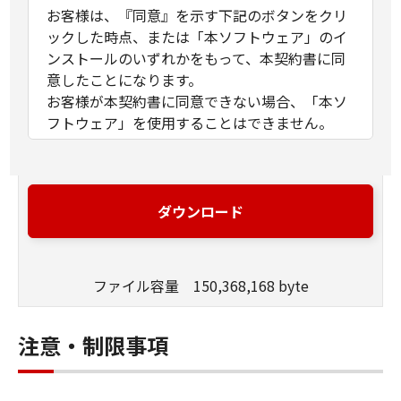
お客様は、『同意』を示す下記のボタンをクリ
ックした時点、または「本ソフトウェア」のイ
ンストールのいずれかをもって、本契約書に同
意したことになります。
お客様が本契約書に同意できない場合、「本ソ
フトウェア」を使用することはできません。
１．許諾
(1) キヤノンは、お客様が「キヤノン製品」を利
用する目的のために、「キヤノン製品」に直接
ダウンロード
またはネットワークを通じ接続される複数のコ
ンピューター（以下「指定機器」と言いま
す。）において、「本ソフトウェア」を使用
ファイル容量 150,368,168 byte
（本契約書においては、「本ソフトウェア」を
コンピューターの記憶媒体上にインストールす
ること、またはコンピューターにおいて表示す
注意・制限事項
ること、アクセスすること、もしくは実行する
ことのいずれも含むものとします。）するため