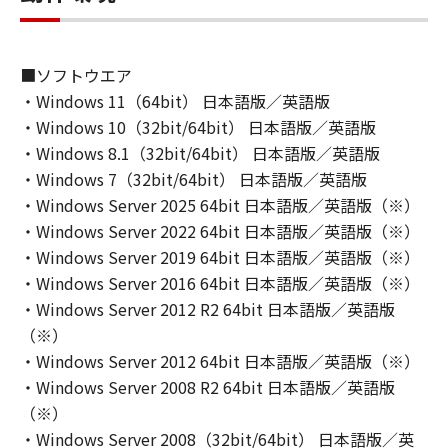
(1) お客様は、再使用許諾、譲渡、販売、頒
布、リースもしくは貸与その他の方法により、
第三者に「本ソフトウェア」を使用させること
■ソフトウエア
はできません。
・Windows 11（64bit） 日本語版／英語版
(2) お客様は、「本ソフトウェア」の全部また
・Windows 10（32bit/64bit） 日本語版／英語版
は一部を修正、改変、逆コンパイル、逆アセン
・Windows 8.1（32bit/64bit） 日本語版／英語版
ブル、その他リバースエンジニアリング等する
ことはできません。また第三者にこのような行
・Windows 7（32bit/64bit） 日本語版／英語版
為をさせてはなりません。
・Windows Server 2025 64bit 日本語版／英語版（※）
・Windows Server 2022 64bit 日本語版／英語版（※）
３．著作権表示
・Windows Server 2019 64bit 日本語版／英語版（※）
お客様は、「本ソフトウェア」に含まれるキヤ
・Windows Server 2016 64bit 日本語版／英語版（※）
ノンまたはキヤノンのライセンサーの著作権表
・Windows Server 2012 R2 64bit 日本語版／英語版
示を変更し、除去しもしくは削除してはなりま
（※）
せん。
・Windows Server 2012 64bit 日本語版／英語版（※）
・Windows Server 2008 R2 64bit 日本語版／英語版
４．所有権
（※）
「本ソフトウェア」に係る権原および所有権
・Windows Server 2008（32bit/64bit） 日本語版／英
は、その内容によりキヤノンまたはキヤノンの