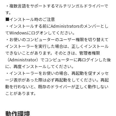
の非独占的権利をお客様に対して許諾します。
・複数言語をサポートするマルチリンガルドライバーで
お客様は、また「指定機器」にネットワークを
す。
通じて接続されたコンピューター上で、かかる
コンピューターの使用者に対して「本ソフトウ
■インストール時のご注意
ェア」を使用させることができますが、かかる
・インストールする前にAdministratorsのメンバーとし
コンピューターの使用者に本契約書上の義務お
てWindowsにログオンしてください。
よび条件を遵守させるとともに、その履行に関
・お使いのコンピューターのユーザー権限を切り替えて
し全責任を負うことを条件とします。
インストーラーを実行した場合は、正しくインストール
(2) お客様は、上記(1)に基づいて「本ソフトウ
できないことがあります。そのときは、管理者権限
ェア」を使用するためのバックアップとして、
（Administrator）でコンピューターに再ログインした後
「本ソフトウェア」を１部、複製することがで
に、再度インストールしてください。
きます。
・インストーラーをお使いの場合、再起動を促すメッセ
(3) 上記(1)および(2)に定める場合を除き、キヤ
ージ表示があった際は必ず再起動をしてください。再起
ノンまたはキヤノンのライセンサーのいかなる
動を行わないと、既存のドライバーが正しく動作しない
知的財産権も、明示たると黙示たるとを問わ
ことがあります。
ず、本契約書によってお客様に譲渡あるいは許
諾されるものではありません。
動作環境
２．制限