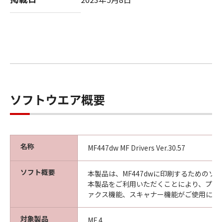
computer software" and "commercial
computer software documentation," as such
terms are used in 48 C.F.R. 12.212 (Sept 1995).
Consistent with 48 C.F.R. 12.212 and 48 C.F.R.
227.7202-1 through 227.7202-4 (June 1995),
all U.S. Government End Users shall acquire
the SOFTWARE with only those rights set
forth herein. The manufacturer is Canon
Inc./30-2, Shimomaruko 3-chome, Ohta-ku,
ソフトウエア概要
Tokyo 146-8501, Japan.
本条項中で使用される"the SOFTWARE"とは、
本契約書中で定義される「本ソフトウェア」を
意味し、指し示すものとします。
名称
MF447dw MF Drivers Ver.30.57
10．分離可能性
ソフト概要
本製品は、MF447dwに印刷するためのソ
本契約書のいずれかの条項またはその一部が法
本製品をご利用いただくことにより、プリ
律により無効であると決定された場合でも、そ
ァクス機能、スキャナー機能がご使用にな
の他の条項は完全に有効に存続するものとしま
す。
対象製品
MF 4