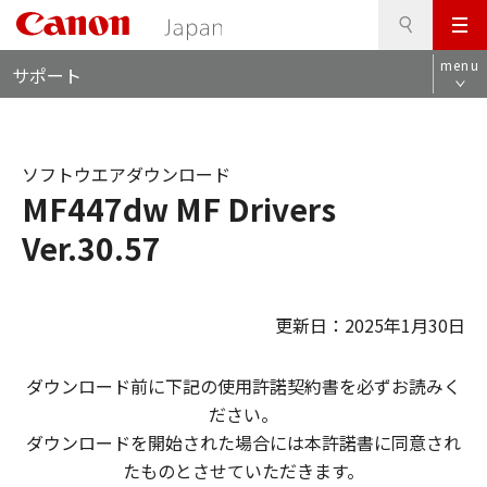
検
このページの本文へ
メ
索
ロ
ニ
menu
サポート
ー
ュ
カ
ー
ル
ナ
ソフトウエアダウンロード
ビ
MF447dw MF Drivers
Ver.30.57
更新日：2025年1月30日
ダウンロード前に下記の使用許諾契約書を必ずお読みく
ださい。
ダウンロードを開始された場合には本許諾書に同意され
たものとさせていただきます。