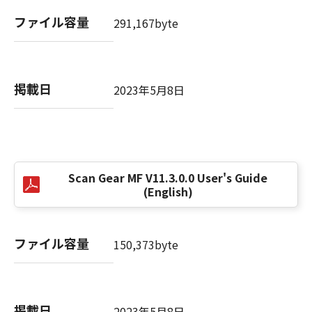
(3) お客様が本契約書のいずれかの条項に違反
ファイル容量
291,167byte
した場合、本契約書は直ちに終了します。
(4) お客様は、上記(3)によって本契約書が終了
した場合、速やかに、「本ソフトウェア」およ
びその複製物のすべてを廃棄または消去するも
掲載日
2023年5月8日
のとします。
(5) 上記にかかわらず、本契約書第2条、第4条
から第7条まで、第8条第4項および第10条の規
定は、本契約書の終了後も効力を有します。
Scan Gear MF V11.3.0.0 User's Guide
９．U.S. GOVERNMENT RESTRICTED RIGHTS
(English)
NOTICE
“米国政府エンドユーザー”とは、米国政府の機
関また団体を意味します。もしお客様が米国政
ファイル容量
150,373byte
府エンドユーザーである場合、以下の規定が適
用されます：The SOFTWARE is a "commercial
item," as that term is defined at 48 C.F.R.
2.101 (Oct 1995), consisting of "commercial
掲載日
2023年5月8日