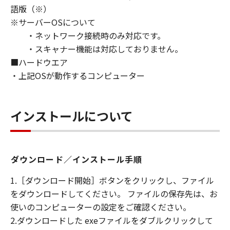
語版（※）
ライセンサーに帰属します。
※サーバーOSについて
５．輸出
・ネットワーク接続時のみ対応です。
お客様は、日本国政府または関連する外国政府
・スキャナー機能は対応しておりません。
より必要な許可等を得ることなしに、「本ソフ
■ハードウエア
トウェア」の全部または一部を、直接または間
・上記OSが動作するコンピューター
接に輸出してはなりません。
６．サポートおよびアップデート
インストールについて
キヤノン、キヤノンの子会社、関係会社、それ
らの販売代理店および販売店、並びにキヤノン
のライセンサーは、お客様による「本ソフトウ
ェア」の使用を支援すること、および「本ソフ
ダウンロード／インストール手順
トウェア」に対してアップデート、バグの修正
1.［ダウンロード開始］ボタンをクリックし、ファイル
あるいはサポートを行うことについて、いかな
をダウンロードしてください。 ファイルの保存先は、お
る責任も負うものではありません。
使いのコンピューターの設定をご確認ください。
７．保証の否認・免責
2.ダウンロードした exeファイルをダブルクリックして