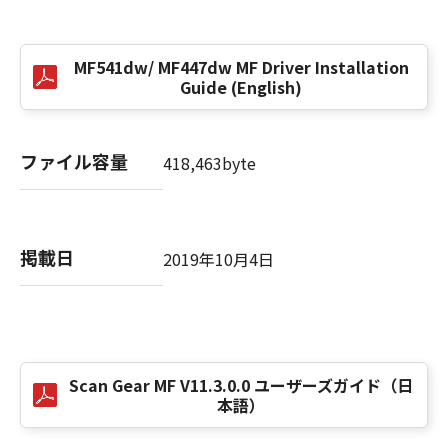
損害の可能性について知らされていた場合でも
同様です。
(3) キヤノン、キヤノンのライセンサー、キヤノ
MF541dw/ MF447dw MF Driver Installation
ンの子会社、キヤノンの関連会社、それらの販
Guide (English)
売代理店または販売店のいずれも、「本ソフト
ウェア」、または「本ソフトウェア」の使用に
起因または関連してお客様と第三者との間に生
ファイル容量
418,463byte
じたいかなる紛争についても、一切責任を負わ
ないものとします。
８．契約期間
掲載日
2019年10月4日
(1) 本契約書は、お客様が、『同意』を示す下
記のボタンをクリックした時点、または「本ソ
フトウェア」をインストールした時点で発効
し、下記(2)または(3)により終了されるまで有
効に存続します。
Scan Gear MF V11.3.0.0 ユーザーズガイド（日
(2) お客様は、「本ソフトウェア」およびその
本語）
複製物のすべてを廃棄および消去することによ
り、本契約書を終了させることができます。