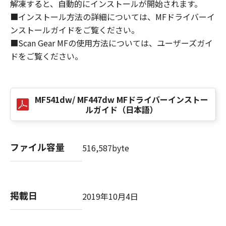
(1) 「本ソフトウェア」は、『現状のまま』の
解凍すると、自動的にインストールが開始されます。
状態で使用許諾されます。キヤノン、キヤノン
■インストール方法の詳細については、MFドライバーイ
のライセンサー、キヤノンの子会社、キヤノン
ンストールガイドをご覧ください。
の関連会社、それらの販売代理店または販売店
■Scan Gear MFの使用方法については、ユーザーズガイ
のいずれも、「本ソフトウェア」に関して、商
ドをご覧ください。
品性および特定の目的への適合性の保証を含
め、いかなる保証も、明示たると黙示たるとを
問わず一切しないものとします。
(2) キヤノン、キヤノンのライセンサー、キヤノ
MF541dw/ MF447dw MFドライバーインストー
ンの子会社、キヤノンの関連会社、それらの販
ルガイド（日本語）
売代理店または販売店のいずれも、「本ソフト
ウェア」の使用または使用不能から生ずるいか
なる損害（逸失利益およびその他の派生的また
ファイル容量
516,587byte
は付随的な損害を含むがこれらに限定されない
全ての損害を言います。）について、適用法で
認められる限り、一切の責任を負わないものと
します。たとえ、キヤノン、キヤノンのライセ
掲載日
2019年10月4日
ンサー、キヤノンの子会社、キヤノンの関連会
社、それらの販売代理店または販売店がかかる