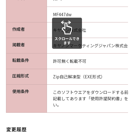
MF447dw
以 上
作成者
キヤノン株式会社
キヤノン株式会社
スクロールでき
ます
掲載者
No. I010G017560
キヤノンマーケティングジャパン株式会社
転載条件
許可無く転載不可
圧縮形式
Zip自己解凍型（EXE形式）
使用条件
このソフトウエアをダウンロードする前に
記載してあります「使用許諾契約書」を必
い。
変更履歴