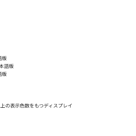
本語版
）日本語版
本語版
色以上の表示色数をもつディスプレイ
て