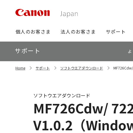
グ
個人のお客さま
法人のお客さま
サポート
ロ
ー
ロ
サポート
バ
よ
ー
ル
カ
ナ
サ
ル
Home
サポート
ソフトウエアダウンロード
MF726Cdw
イ
ビ
ナ
ト
ビ
内
の
現
ソフトウエアダウンロード
在
MF726Cdw/ 7
位
置
V1.0.2（Windo