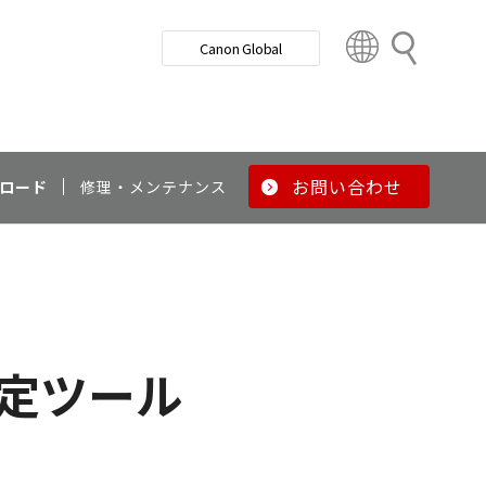
検
Canon Global
索
C
o
u
n
t
r
お問い合わせ
ロード
修理・メンテナンス
y
&
R
e
g
i
o
D設定ツール
n