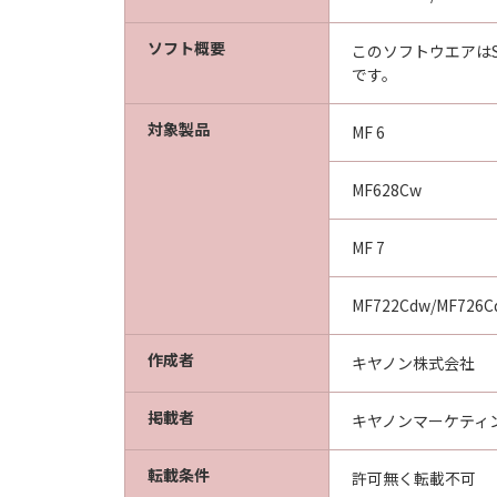
ソフト概要
このソフトウエアはS
です。
対象製品
MF 6
MF628Cw
MF 7
MF722Cdw/MF726C
作成者
キヤノン株式会社
掲載者
キヤノンマーケティ
転載条件
許可無く転載不可