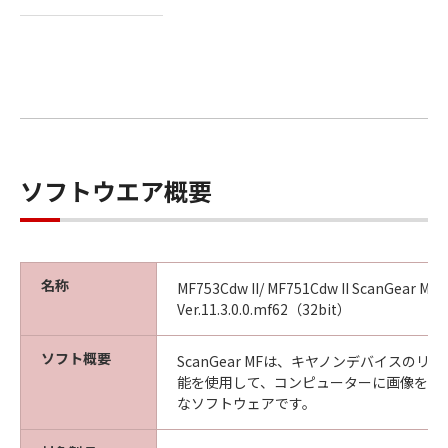
とは、「コンテンツデータ」をコンピューター
の固定記憶装置上に保存すること、またはコン
ピューターにおいて表示することをいいま
す。）し、複製することができます。お客様
は、「コンテンツデータ」を頒布、再許諾、レ
ンタル、販売または譲渡することはできませ
ん。お客様は、「コンテンツデータ」を媒体に
印刷し、印刷されたそれらのもの（以下、「印
ソフトウエア概要
刷物」といいます。）を、お客様自身による非
商業的目的のために使用し、使用させ、複製
し、複製させ、頒布することができます。お客
様は、「印刷物」を商業的目的のために使用
名称
MF753Cdw II/ MF751Cdw II ScanGear MF
し、使用させ、複製し、複製させ、頒布するこ
Ver.11.3.0.0.mf62（32bit）
とはできません。キヤノンは、お客様による
「印刷物」の使用および利用につき一切の責任
ソフト概要
ScanGear MFは、キヤノンデバイスの
を負わず、また、本項に基づくお客様による
能を使用して、コンピューターに画像を取
「印刷物」の使用および利用もしくはこれらに
なソフトウェアです。
関連して生じるお客様と第三者との間の紛争ま
たは訴訟につき一切責任を負わないものとしま