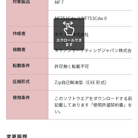
対象製品
MF 7
す。
(2) お客様は、バックアップの目的で「許諾ソ
MF751Cdw II/MF753Cdw II
フトウェア」を合理的な範囲において複製する
ことができます。但し、お客様は、かかるバッ
作成者
キヤノン株式会社
クアップコピーに「許諾ソフトウェア」に含ま
スクロールでき
れているすべての著作権表示を含めた形で複製
ます
掲載者
を行うものとします。
キヤノンマーケティングジャパン株式会社
(3) 本契約に明示的に定める場合を除き、お客様
は、「許諾ソフトウェア」の全部または一部を
転載条件
許可無く転載不可
修正、改変、リバース・エンジニアリング、逆
コンパイル、逆アセンブルまたは他のプログラ
圧縮形式
Zip自己解凍型（EXE 形式）
ミング言語へ変換することはできません。ま
た、第三者にこのような行為をさせてはなりま
使用条件
このソフトウエアをダウンロードする前に
せん。
記載してあります「使用許諾契約書」を必
(4) 本契約に明示的に定める場合を除き、お客様
い。
は、「許諾ソフトウェア」を再使用許諾、譲
渡、販売、頒布、賃貸、リースもしくは貸与す
ること、または複製もしくは翻訳することはで
変更履歴