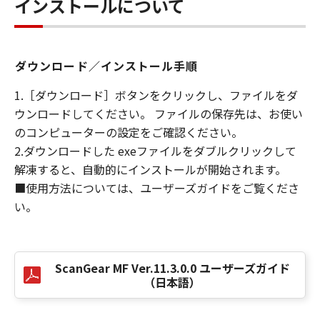
インストールについて
ください。
１．権利の留保
ダウンロード／インストール手順
(1) 「許諾ソフトウェア」に関する著作権を含
む一切の権利は、キヤノンまたはキヤノンのラ
1.［ダウンロード］ボタンをクリックし、ファイルをダ
イセンサーに帰属します。
ウンロードしてください。 ファイルの保存先は、お使い
(2) 本契約に明示的に定める場合を除き、キヤノ
のコンピューターの設定をご確認ください。
ンおよびキヤノンのライセンサーのいかなる知
2.ダウンロードした exeファイルをダブルクリックして
的財産権も、明示たると黙示たるとを問わず、
解凍すると、自動的にインストールが開始されます。
お客様に譲渡または許諾されるものではありま
せん。
■使用方法については、ユーザーズガイドをご覧くださ
(3) お客様は、「印刷物」（以下に定義しま
い。
す。）その他「許諾ソフトウェア」の複製物を
含む「許諾ソフトウェア」に含まれるキヤノン
またはキヤノンのライセンサーの著作権表示を
ScanGear MF Ver.11.3.0.0 ユーザーズガイド
変更、除去または削除してはなりません。
（日本語）
２．使用許諾