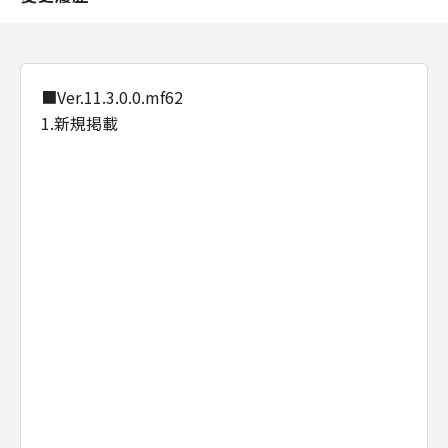
きません。また、第三者にこのような行為をさ
せてはなりません。
(5) お客様は、「許諾ソフトウェア」を、各種
法令等に違反する行為または公序良俗に反する
■Ver.11.3.0.0.mf62
行為のために利用することはできません。ま
1.新規掲載
た、第三者にこのような行為をさせてはなりま
せん。
(6) お客様は、「コンテンツデータ」を、アダ
ルトコンテンツ、暴力団関係等と関連する目的
で利用することはできません。また、第三者に
このような行為をさせてはなりません。
(7) お客様は、「コンテンツデータ」に関する
キヤノンまたはキヤノンのライセンサーの著作
権、肖像権、商標権その他の権利を侵害する方
法で「コンテンツデータ」を利用することはで
きません。また、第三者にこのような行為をさ
せてはなりません。
(8) お客様は、「コンテンツデータ」の全部ま
たは一部を自らまたは第三者のために商標、商