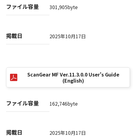
(1)-1. お客様は、「ソフトウェア」を、お客様
ファイル容量
301,905byte
のコンピューターにおいて使用（「使用」と
は、「ソフトウェア」をコンピューターの固定
記憶装置上にインストールすること、またはコ
ンピューターにおいて表示すること、アクセス
掲載日
2025年10月17日
すること、読み出すこと、もしくは実行するこ
とのいずれも含むものとします。）することが
できます。
(1)-2. お客様は、「更新データ」を、お客様の
コンピューターおよび「プリンター」において
使用（「使用」とは、「更新データ」をコンピ
ScanGear MF Ver.11.3.0.0 User's Guide
(English)
ューターまたは「プリンター」の固定記憶装置
上にインストールすること、並びにコンピュー
ターまたは「プリンター」において表示するこ
ファイル容量
と、アクセスすること、読み出すこと、もしく
162,746byte
は実行することのいずれも含むものとしま
す。）することができます。
(1)-3. お客様は、「コンテンツデータ」を、お
掲載日
客様のコンピューターにおいて使用（「使用」
2025年10月17日