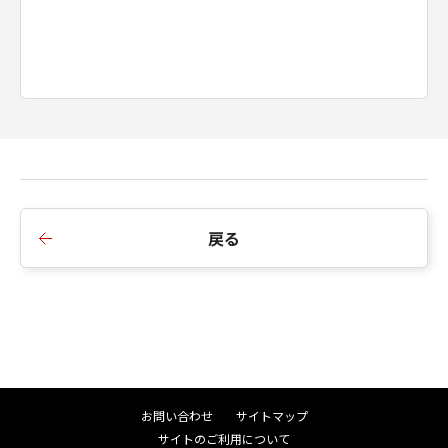
号、サービスマークその他の商品表示に利用
し、登記し、または登録することはできませ
ん。また、第三者にこのような行為をさせては
なりません。
(9) お客様は、「コンテンツデータ」を、キヤノ
ン、キヤノンの子会社、もしくはキヤノンのラ
イセンサーのイメージを損なう行為のために利
用すること、またはその他キヤノンが不適切と
判断する目的で利用することはできません。ま
た、第三者にこのような行為をさせてはなりま
戻る
せん。
３．情報送信および利用の承諾
お客様が「ソフトウェア」を使用してインタ
ーネットを通じてキヤノンまたはキヤノンが指
定した第三者のサーバーにアクセスした場合
に、「ソフトウェア」が、お客様の使用する
お問い合わせ
サイトマップ
「プリンター」、「許諾ソフトウェア」および
サイトのご利用について
お客様のご利用端末等に関する情報を送信する