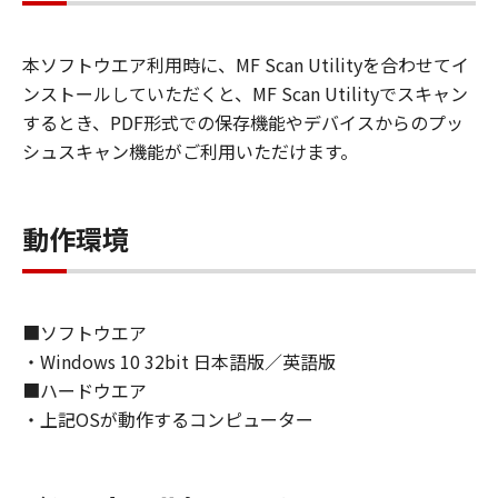
ンツデータ」は、それぞれまたは併せて「許諾
ソフトウェア」といいます。
本ソフトウエア利用時に、MF Scan Utilityを合わせてイ
ンストールしていただくと、MF Scan Utilityでスキャン
お客様は、本契約とともに提供される同意を示
すボタンをクリックし、もしくは「許諾ソフト
するとき、PDF形式での保存機能やデバイスからのプッ
ウェア」をインストールし、または「許諾ソフ
シュスキャン機能がご利用いただけます。
トウェア」を使用することにより、本契約の条
項に同意されたものとします。本契約の条項に
同意されない場合は、「許諾ソフトウェア」を
動作環境
使用することはできません。
なお、「許諾ソフトウェア」には、本契約の各
■ソフトウエア
条項が適用されない第三者のライブラリ、ソフ
・Windows 10 32bit 日本語版／英語版
トウェア、モジュール等（以下「第三者ソフト
ウェア」といいます。）が含まれる場合があり
■ハードウエア
ます。かかる「第三者ソフトウェア」の使用条
・上記OSが動作するコンピューター
件は、本契約の末尾、「許諾ソフトウェア」に
関連するマニュアル等の資料、または「許諾ソ
フトウェア」内に記載されていますのでご確認