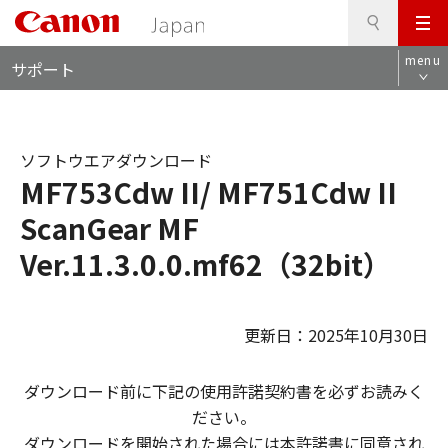
検
このページの本文へ
メ
索
ロ
ニ
menu
サポート
ー
ュ
カ
ー
ル
ナ
ソフトウエアダウンロード
ビ
MF753Cdw II/ MF751Cdw II
ScanGear MF
Ver.11.3.0.0.mf62（32bit）
更新日：2025年10月30日
ダウンロード前に下記の使用許諾契約書を必ずお読みく
ださい。
ダウンロードを開始された場合には本許諾書に同意され