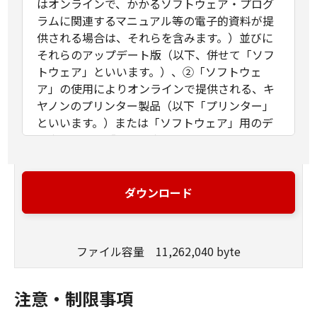
はオンラインで、かかるソフトウェア・プログ
ラムに関連するマニュアル等の電子的資料が提
供される場合は、それらを含みます。）並びに
それらのアップデート版（以下、併せて「ソフ
トウェア」といいます。）、②「ソフトウェ
ア」の使用によりオンラインで提供される、キ
ヤノンのプリンター製品（以下「プリンター」
といいます。）または「ソフトウェア」用のデ
ータ、または「プリンター」用のファームウェ
アのアップデート版（以下「更新データ」とい
います。）、および／または③お客様による印
刷利用のために本契約とともに提供され、また
ダウンロード
は「ソフトウェア」の使用によりオンラインで
提供される「ソフトウェア」以外の文字テキス
ト、画像、図形その他デジタルデータ形式の視
ファイル容量 11,262,040 byte
覚表現物およびそれらのアップデート版（以
下、併せて「コンテンツデータ」といいま
す。）に関し締結される法的な契約です。「ソ
注意・制限事項
フトウェア」、「更新データ」および「コンテ