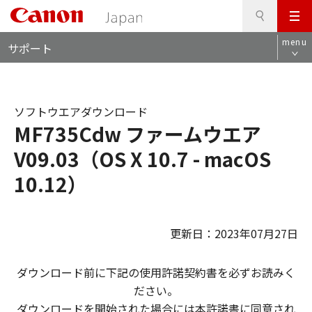
検
このページの本文へ
メ
索
ロ
ニ
menu
サポート
ー
ュ
カ
ー
ル
ナ
ソフトウエアダウンロード
ビ
MF735Cdw ファームウエア
V09.03（OS X 10.7 - macOS
10.12）
更新日：2023年07月27日
ダウンロード前に下記の使用許諾契約書を必ずお読みく
ださい。
ダウンロードを開始された場合には本許諾書に同意され