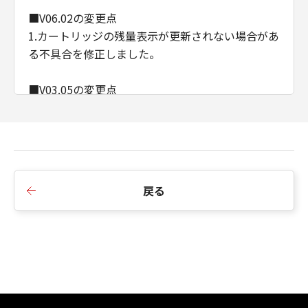
■V06.02の変更点
1.カートリッジの残量表示が更新されない場合があ
る不具合を修正しました。
■V03.05の変更点
1.GCP（Google クラウド プリント）の
SNI（Server Name Indication）に対応しました。
■V02.31の変更点
1.無線LAN対応製品において、WPA(Wi-Fi
戻る
Protected Access)/ WPA2(Wi-Fi Protected Access
II)の脆弱性(KRACKs)に対応しました。
2.軽微な不具合を修正しました。